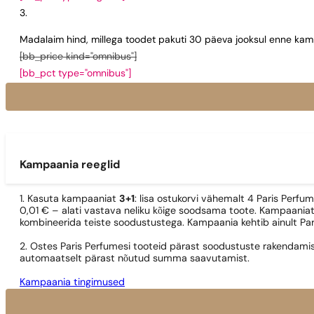
Madalaim hind, millega toodet pakuti 30 päeva jooksul enne kamp
[bb_price kind="omnibus"]
[bb_pct type="omnibus"]
Kampaania reeglid
1. Kasuta kampaaniat
3+1
: lisa ostukorvi vähemalt 4 Paris Perfu
0,01 € – alati vastava neliku kõige soodsama toote. Kampaaniat
kombineerida teiste soodustustega. Kampaania kehtib ainult Pa
2. Ostes Paris Perfumesi tooteid pärast soodustuste rakendamis
automaatselt pärast nõutud summa saavutamist.
Kampaania tingimused