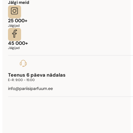
Jälgi meid
25 000+
Jälgijad
45 000+
Jälgijad
Teenus 6 päeva nädalas
E–R:
9:00 - 15:00
info@pariisiparfuum.ee