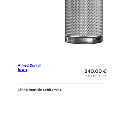
Alfred Dunhill
Icon
240,00
€
2,40
€
/ 1ml
Lõhna nootide sobitamine