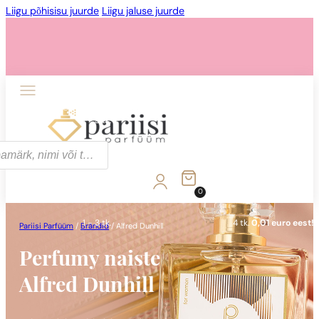
Liigu põhisisu juurde
Liigu jaluse juurde
1 - 3 tk.
4 tk.
0,01 euro eest!
0
1 - 3 tk.
4 tk.
0,01 euro eest!
Pariisi Parfüüm
/
Brändid
/
Alfred Dunhill
Perfumy naiste
Alfred Dunhill