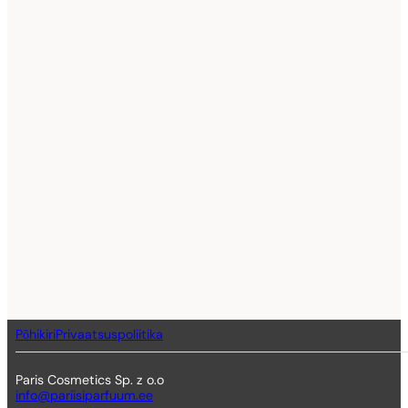
Põhikiri
Privaatsuspoliitika
Paris Cosmetics Sp. z o.o
info@pariisiparfuum.ee