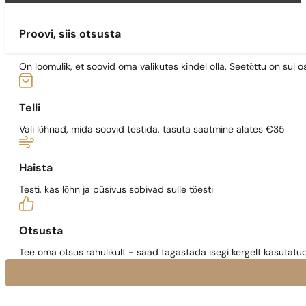
Proovi, siis otsusta
On loomulik, et soovid oma valikutes kindel olla. Seetõttu on su
Telli
Vali lõhnad, mida soovid testida, tasuta saatmine alates €35
Haista
Testi, kas lõhn ja püsivus sobivad sulle tõesti
Otsusta
Tee oma otsus rahulikult - saad tagastada isegi kergelt kasutatu