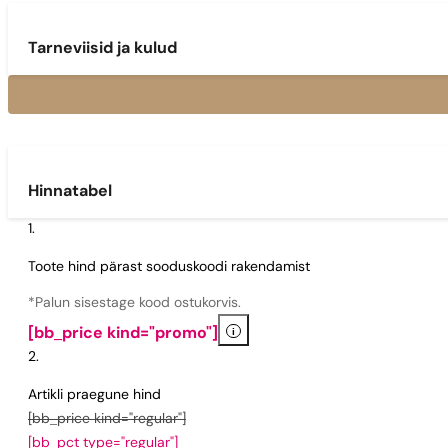
Tarneviisid ja kulud
Hinnatabel
Toote hind pärast sooduskoodi rakendamist
*Palun sisestage kood ostukorvis.
i
[bb_price kind="promo"]
Artikli praegune hind
[bb_price kind="regular"]
[bb_pct type="regular"]