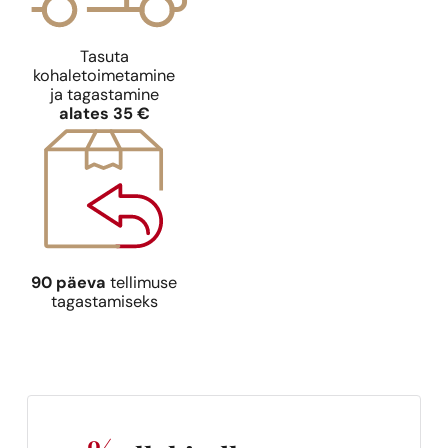
Tasuta
kohaletoimetamine
ja tagastamine
alates 35 €
Ideaalne sobivus
Alfred Dunhill
N° 531
90 päeva
tellimuse
9,39
€
tagastamiseks