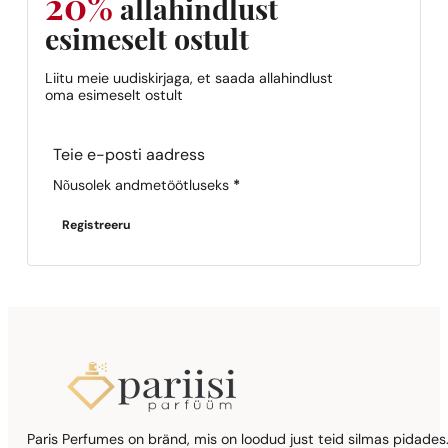
20%
allahindlust
esimeselt ostult
Liitu meie uudiskirjaga, et saada allahindlust
oma esimeselt ostult
Sarnased lõhna noodid
N° 306
Section
9,39
€
Nõusolek andmetöötluseks
*
Registreeru
Paris Perfumes on bränd, mis on loodud just teid silmas pidades.