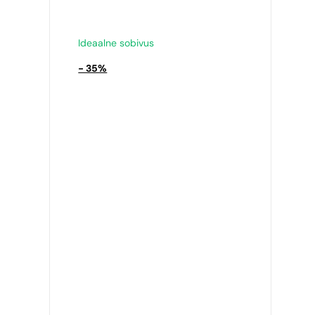
Chanel
N° 260
9,39
€
Ideaalne sobivus
- 35%
Ideaalne sobivus
N° 260 - 35%
15,17
€
Sarnased lõhna
noodid
N° 74
9,39
€