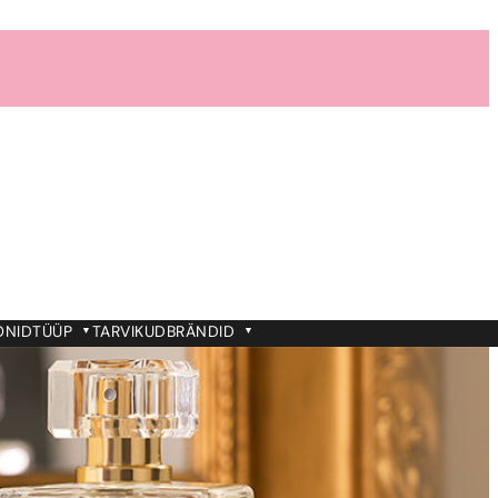
ONID
TÜÜP
TARVIKUD
BRÄNDID