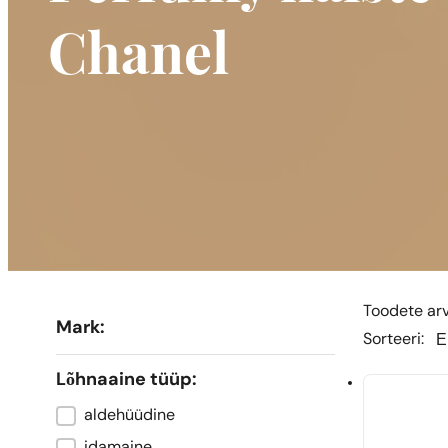
Chanel
Toodete arv:
Mark:
Sor
Sor
Sorteeri:
Lõhnaaine tüüp:
aldehüüdine
Typ zapachu
idamaine