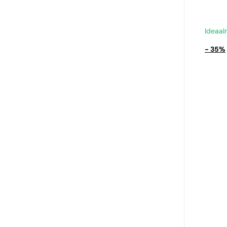
Chane
9,39
Ideaal
- 35%
Sarnas
noodi
N° 337
9,39
Sarnas
noodi
N° 622