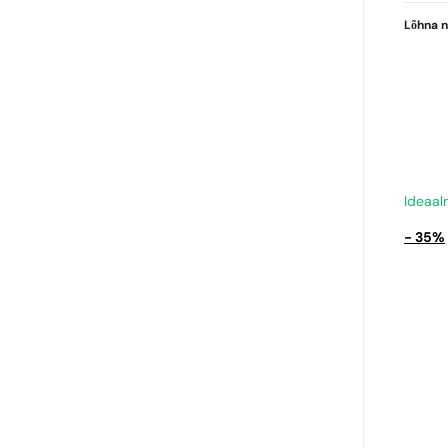
Lõhna n
Ideaal
- 35%