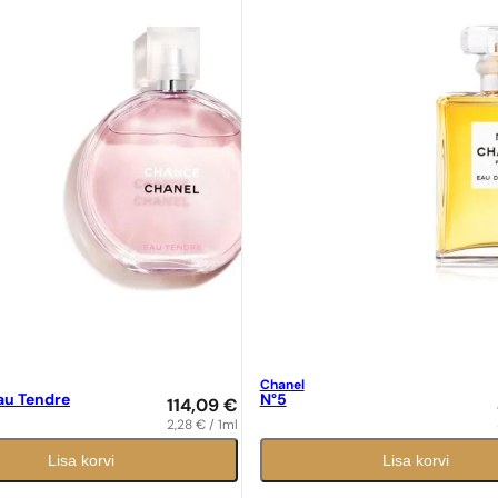
Chanel
au Tendre
N°5
114,09
€
2,28
€
/ 1ml
Lisa korvi
Lisa korvi