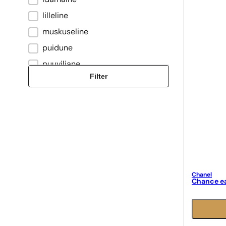
lilleline
muskuseline
puidune
puuviljane
Filter
šipre
tsitruseline
värske
Chanel
Chance e