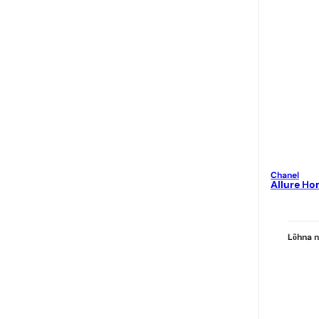
Chanel
Allure H
Lõhna n
Ideaal