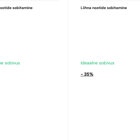
ootide sobitamine
Lõhna nootide sobitamine
ne sobivus
Ideaalne sobivus
- 35%