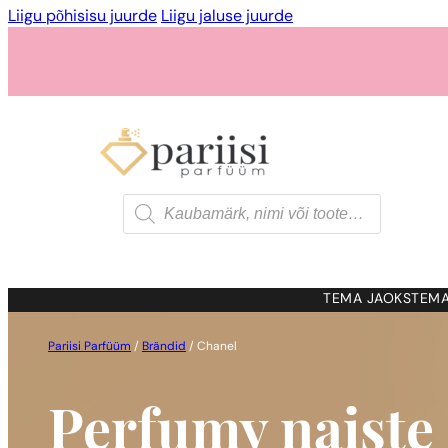
Liigu põhisisu juurde
Liigu jaluse juurde
Products
search
TEMA JAOKS
TEMA
Pariisi Parfüüm
/
Brändid
/
Chanel
Perfumy naiste