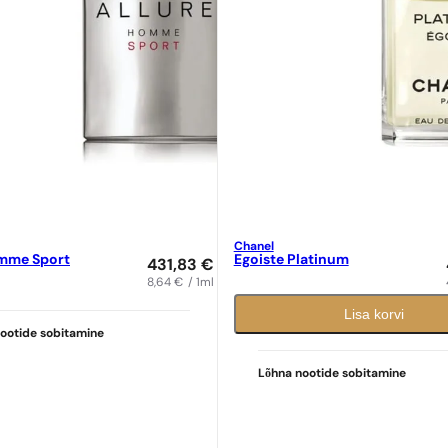
Chanel
omme Sport
Egoiste Platinum
431,83
€
8,64
€
/ 1ml
Lisa korvi
ootide sobitamine
Lõhna nootide sobitamine
ne sobivus
Ideaalne sobivus