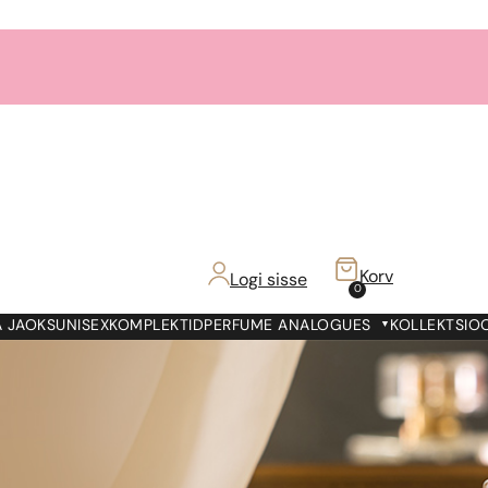
Korv
Logi sisse
0
 JAOKS
UNISEX
KOMPLEKTID
PERFUME ANALOGUES
KOLLEKTSIO