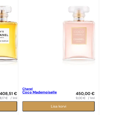
Chanel
Coco Mademoiselle
408,51
€
450,00
€
8,17
€
/ 1ml
9,00
€
/ 1ml
Lisa korvi