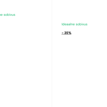
l
N° 64
Chanel
N° 126
€
9,39
€
ne sobivus
Ideaalne sobivus
- 35%
ed lõhna
Sarnased lõhna
d
noodid
N° 150
€
9,39
€
ed lõhna
d