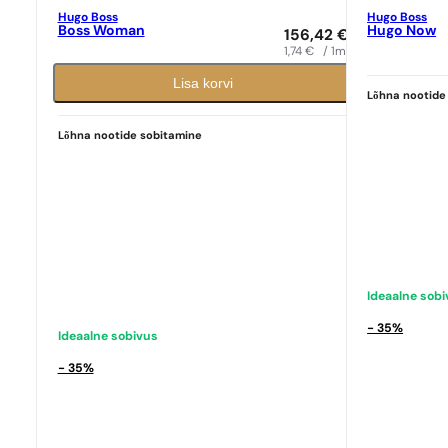
Hugo Boss
Hugo Boss
Boss Woman
Hugo Now
156,42
€
1,74
€
/ 1ml
Lisa korvi
Lõhna nootide
Ideaalne sobivus
Ideaalne sob
Hugo Boss
N° 56
Hugo Boss
N° 
Lõhna nootide sobitamine
9,39
€
9,39
€
Ideaalne sob
- 35%
Ideaalne sobivus
- 35%