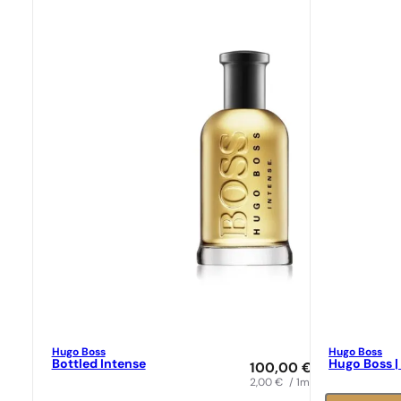
Hugo Boss
Hugo Boss
Bottled Intense
Hugo Boss |
100,00
€
2,00
€
/ 1ml