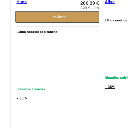
Hugo
Alive
286,29
€
2,29
€
/ 1ml
Ideaalne sob
Lisa korvi
Hugo Boss
N°
Lõhna nootide
Ideaalne sobivus
9,39
€
Hugo Boss
N° 198
Lõhna nootide sobitamine
9,39
€
Ideaalne sob
- 35%
Ideaalne sobivus
- 35%
Sarnased lõh
N° 552
Sarnased lõhna noodid
9,39
€
N° 378