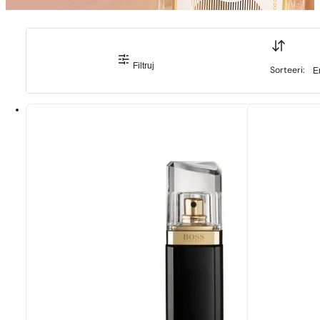
Sort
Filtruj
Sort
Sorteeri: