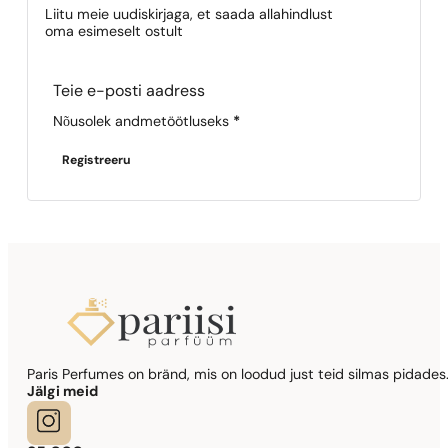
Sarnased lõh
Liitu meie uudiskirjaga, et saada allahindlust
9,39
€
N° 47
oma esimeselt ostult
9,39
€
Section
Nõusolek andmetöötluseks
*
Registreeru
Paris Perfumes on bränd, mis on loodud just teid silmas pidades.
Jälgi meid