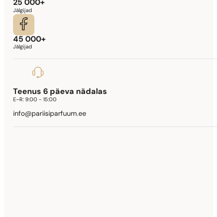
25 000+
Jälgijad
45 000+
Jälgijad
Teenus 6 päeva nädalas
E–R:
9:00 - 15:00
info@pariisiparfuum.ee