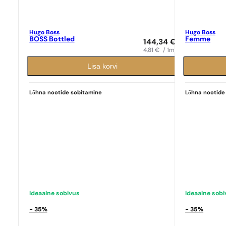
Hugo Boss
Hugo Boss
BOSS Bottled
Femme
144,34
€
4,81
€
/ 1ml
Ideaalne sobivus
Lisa korvi
Hugo Boss
N° 117
Ideaalne sob
9,39
€
Hugo Boss
N° 
Lõhna nootide sobitamine
Lõhna nootide
9,39
€
Ideaalne sobivus
Ideaalne sob
- 35%
- 35%