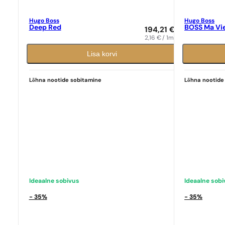
Hugo Boss
Hugo Boss
Deep Red
BOSS Ma Vi
194,21
€
2,16
€
/ 1ml
Lisa korvi
Ideaalne sobivus
Ideaalne sob
Hugo Boss
N° 81
Hugo Boss
N° 
Lõhna nootide sobitamine
Lõhna nootide
9,39
€
9,39
€
Ideaalne sobivus
Ideaalne sob
- 35%
- 35%