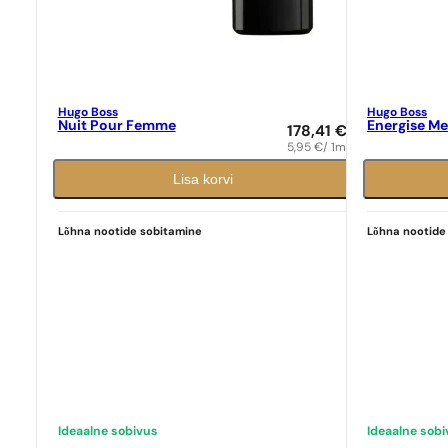
Hugo Boss
Hugo Boss
Nuit Pour Femme
Energise M
178,41
€
5,95
€
/ 1ml
Lisa korvi
Lõhna nootide sobitamine
Lõhna nootide
Ideaalne sobivus
Ideaalne sob