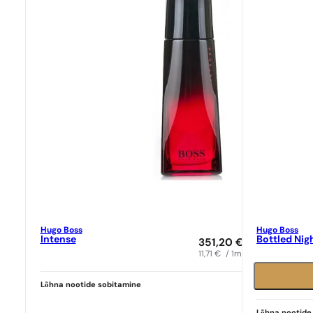
Hugo Boss
Hugo Boss
Intense
Bottled Nig
351,20
€
11,71
€
/ 1ml
Lõhna nootide sobitamine
Ideaalne sobivus
Hugo Boss
N° 569