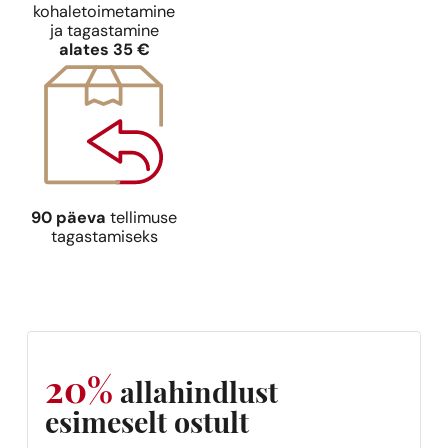
9,39
€
kohaletoimetamine
ja tagastamine
alates 35 €
90 päeva
tellimuse
tagastamiseks
Sarnased lõhna noodid
N° 388
Sarnased lõh
9,39
€
N° 280
9,39
€
20%
allahindlust
esimeselt ostult
Sarnased lõhna noodid
N° 81