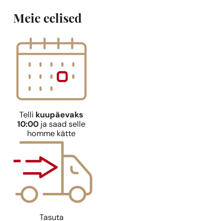
Meie eelised
Telli
kuupäevaks
10:00
ja saad selle
homme kätte
Ideaalne sobivus
Hugo Boss
N° 194
Ideaalne sob
9,39
€
Hugo Boss
N° 
Tasuta