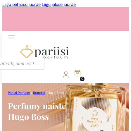
Liigu põhisisu juurde
Liigu jaluse juurde
0
Pariisi Parfüüm
/
Brändid
/
Hugo Boss
Perfumy naiste
Hugo Boss