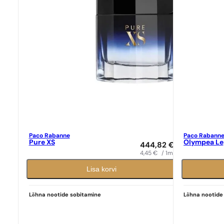
Paco Rabanne
Paco Rabann
Pure XS
Olympea L
444,82
€
4,45
€
/ 1ml
Lisa korvi
Lõhna nootide sobitamine
Lõhna nootide