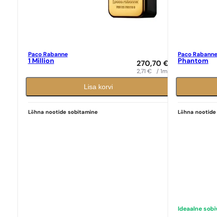
Paco Rabanne
Paco Rabann
1 Million
Phantom
270,70
€
2,71
€
/ 1ml
Lisa korvi
Lõhna nootide sobitamine
Lõhna nootide
Ideaalne sob