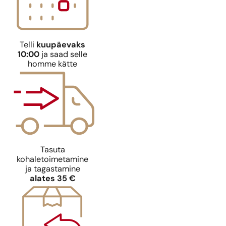
Telli
kuupäevaks
10:00
ja saad selle
homme kätte
Ideaalne sob
Ideaalne sobivus
Paco Rabann
Paco Rabanne
N° 588
Tasuta
9,39
€
9,39
€
kohaletoimetamine
ja tagastamine
alates 35 €