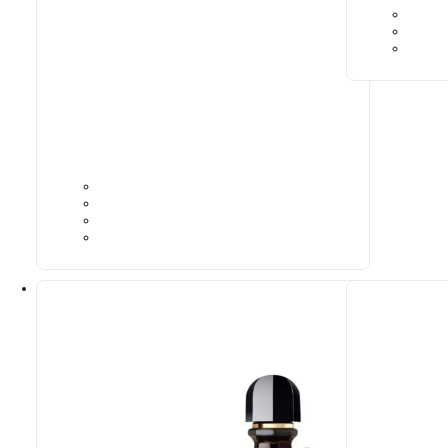
N° 30
9,39
€
9,39
€