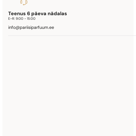
Teenus 6 päeva nädalas
E–R:
9:00 - 15:00
info@pariisiparfuum.ee