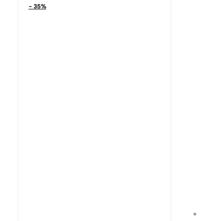
9,39
€
- 35%
Sarnased lõhna noodid
N° 484
9,39
€