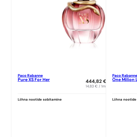
Paco Rabanne
Paco Rabann
Pure XS For Her
One Milion
444,82
€
14,83
€
/ 1ml
Lõhna nootide sobitamine
Lõhna nootide
Ideaalne sobivus
Ideaalne sob
Paco Rabanne
N° 241
Paco Rabann
9,39
€
9,39
€