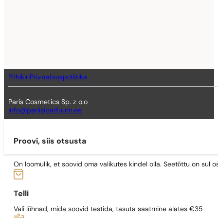
Põhikiri
Privaatsuspoliitika
Paris Cosmetics Sp. z o.o
info@pariisiparfuum.ee
Proovi, siis otsusta
On loomulik, et soovid oma valikutes kindel olla. Seetõttu on su
Telli
Vali lõhnad, mida soovid testida, tasuta saatmine alates €35