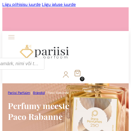
Liigu põhisisu juurde
Liigu jaluse juurde
0
Pariisi Parfüüm
/
Brändid
/
Paco Rabanne
Perfumy meeste
Paco Rabanne