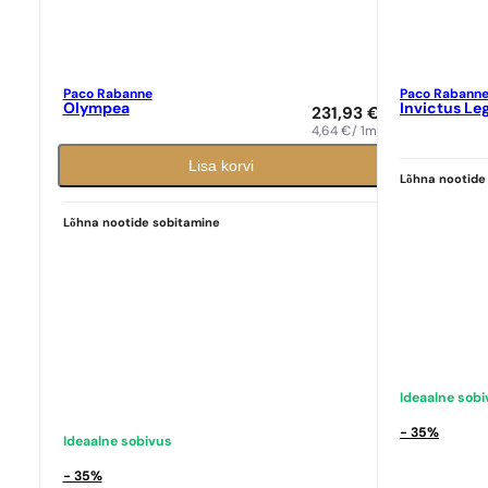
Paco Rabanne
Paco Rabann
Olympea
Invictus Le
231,93
€
4,64
€
/ 1ml
Ideaalne sob
Lisa korvi
Paco Rabann
Lõhna nootide
Ideaalne sobivus
9,39
€
Paco Rabanne
N° 586
Lõhna nootide sobitamine
9,39
€
Ideaalne sob
- 35%
Ideaalne sobivus
- 35%