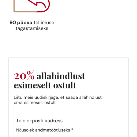
90 päeva
tellimuse
tagastamiseks
Sarnased lõh
Sarnased lõhna noodid
N° 226
N° 110
9,39
€
9,39
€
20%
allahindlust
esimeselt ostult
Sarnased lõh
Sarnased lõhna noodid
Liitu meie uudiskirjaga, et saada allahindlust
N° 386
N° 416
oma esimeselt ostult
9,39
€
9,39
€
Section
Nõusolek andmetöötluseks
*