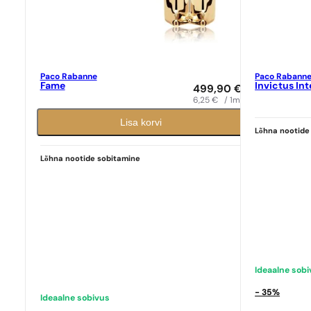
Paco Rabanne
Paco Rabann
Fame
Invictus In
499,90
€
6,25
€
/ 1ml
Lisa korvi
Lõhna nootide
Lõhna nootide sobitamine
Ideaalne sob
Ideaalne sobivus
Paco Rabanne
N° 69
- 35%
Ideaalne sobivus