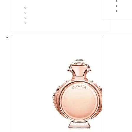
Ideaalne sob
Paco Rabann
9,39
€