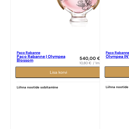
Paco Rabanne
Paco Rabann
Paco Rabanne | Olympea
Olympea IN
540,00
€
Blossom
10,80
€
/ 1ml
Lisa korvi
Ideaalne sobivus
Ideaalne sob
Paco Rabanne
N° 386
Paco Rabann
Lõhna nootide
Lõhna nootide sobitamine
9,39
€
9,39
€