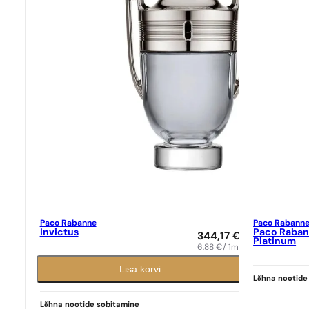
Paco Rabanne
Paco Rabann
Invictus
Paco Rabann
344,17
€
Platinum
6,88
€
/ 1ml
Lisa korvi
Lõhna nootide
Ideaalne sobivus
Ideaalne sob
Paco Rabanne
N° 638
N° 591
Lõhna nootide sobitamine