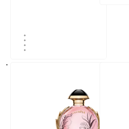
9,39
€