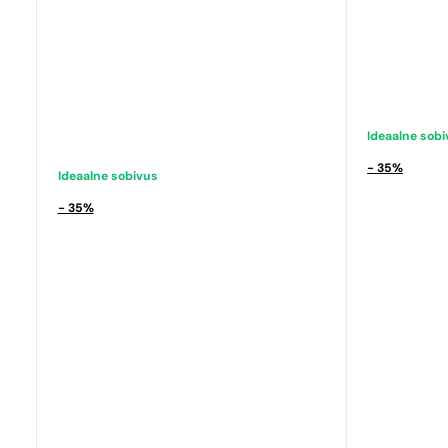
Ideaalne sob
Ideaalne sobivus
Paco Rabanne
N° 471
- 35%
Ideaalne sobivus
9,39
€
- 35%