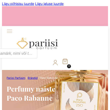
Liigu põhisisu juurde
Liigu jaluse juurde
0
Pariisi Parfüüm
/
Brändid
/
Paco Rabanne
Perfumy naiste
Paco Rabanne