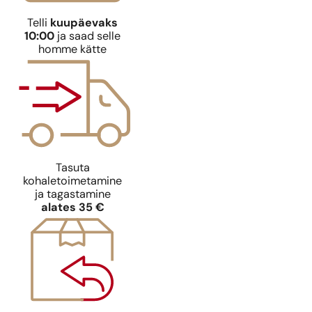
Telli
kuupäevaks
10:00
ja saad selle
homme kätte
Ideaalne sobivus
Ideaalne sob
Paco Rabanne
N° 642
Paco Rabann
Tasuta
9,39
€
9,39
€
kohaletoimetamine
ja tagastamine
alates 35 €