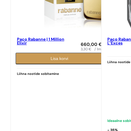
Paco Rabanne | 1 Million
Paco Rabann
Elixir
L’Exces
660,00
€
3,30
€
/ 1ml
Lisa korvi
Lõhna nootide
Lõhna nootide sobitamine
Ideaalne sob
Ideaalne sobivus
Ideaalne sob
Paco Rabanne
N° 555
Paco Rabann
- 35%