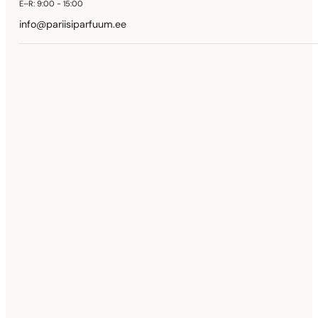
E–R:
9:00 - 15:00
info@pariisiparfuum.ee