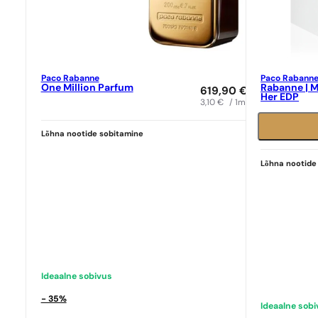
Paco Rabanne
Paco Rabann
One Million Parfum
Rabanne | M
619,90
€
Her EDP
3,10
€
/ 1ml
Ideaalne sob
N° 585
Lõhna nootide sobitamine
Ideaalne sobivus
9,39
€
N° 591
Lõhna nootide
9,39
€
Ideaalne sobivus
- 35%
Ideaalne sob