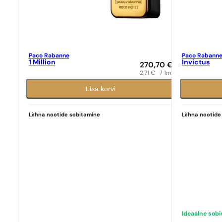
Paco Rabanne
Paco Rabann
1 Million
Invictus
270,70
€
2,71
€
/ 1ml
Lisa korvi
Lõhna nootide sobitamine
Lõhna nootide
Ideaalne sob