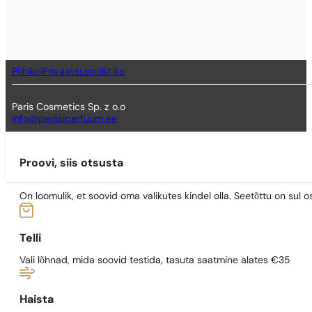
Põhikiri
Privaatsuspoliitika
Paris Cosmetics Sp. z o.o
info@pariisiparfuum.ee
Proovi, siis otsusta
On loomulik, et soovid oma valikutes kindel olla. Seetõttu on su
Telli
Vali lõhnad, mida soovid testida, tasuta saatmine alates €35
Haista