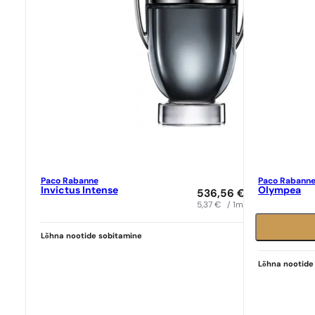
Paco Rabanne
Paco Rabann
Invictus Intense
Olympea
536,56
€
5,37
€
/ 1ml
Lõhna nootide sobitamine
Ideaalne sob
Paco Rabann
Lõhna nootide
9,39
€