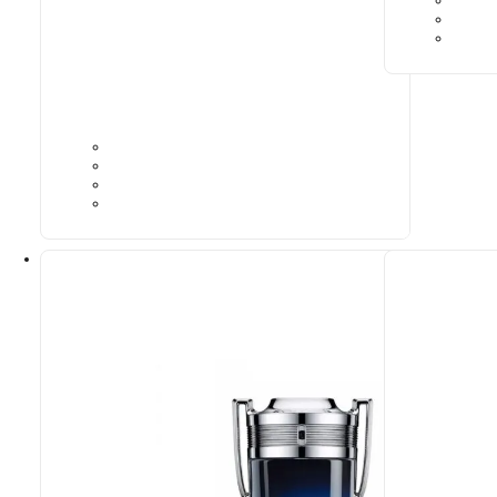
9,39
€
Ideaalne sobivus
Paco Rabanne
N° 783
9,39
€