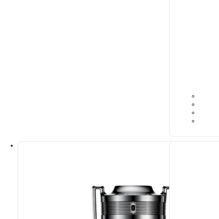
N° 135
9,39
€