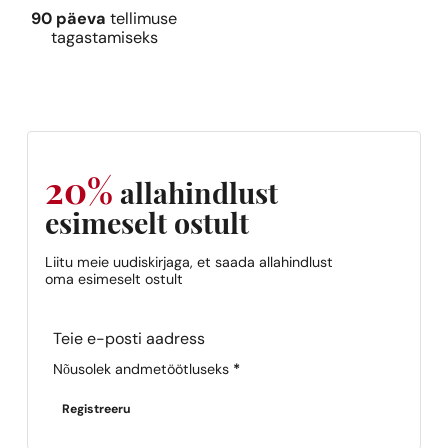
90 päeva
tellimuse
tagastamiseks
Sarnased lõhna noodid
Sarnased lõh
N° 371
N° 194
9,39
€
9,39
€
20%
allahindlust
esimeselt ostult
Sarnased lõh
Liitu meie uudiskirjaga, et saada allahindlust
N° 517
oma esimeselt ostult
9,39
€
Section
Nõusolek andmetöötluseks
*
Registreeru