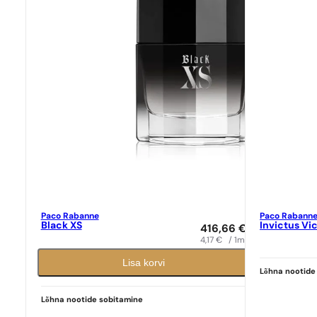
Paco Rabanne
Paco Rabann
Black XS
Invictus Vi
416,66
€
4,17
€
/ 1ml
Lisa korvi
Lõhna nootide
Lõhna nootide sobitamine