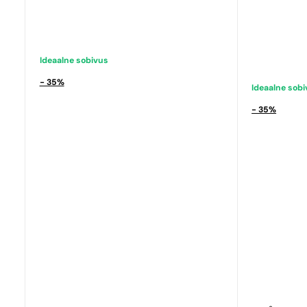
Ideaalne sobivus
- 35%
Ideaalne sob
- 35%
Sarnased lõh
N° 114
9,39
€
Sarnased lõh
N° 150