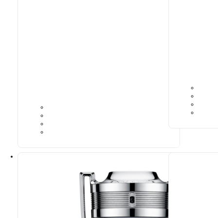
Sarnased lõhna noodid
N° 480
9,39
€
Ideaalne sob
Paco Rabann