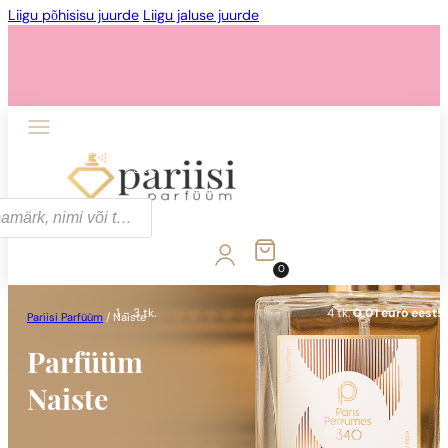
Liigu põhisisu juurde
Liigu jaluse juurde
1 - 3 tk.
4 tk.
0,01 euro eest!
0
1 - 3 tk.
4 tk.
0,01 euro eest!
Pariisi Parfüüm
/
Naiste
Parfüüm
Naiste