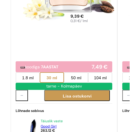
9,39
€
0,31
€
/ 1ml
7,49
€
koodiga
7AASTAT
1.8 ml
30 ml
50 ml
104 ml
1
tarne - Kolmapäev
Lisa ostukorvi
Lõhnade sobivus
Lõhna
Täiuslik vaste
Good Girl
263,12
€