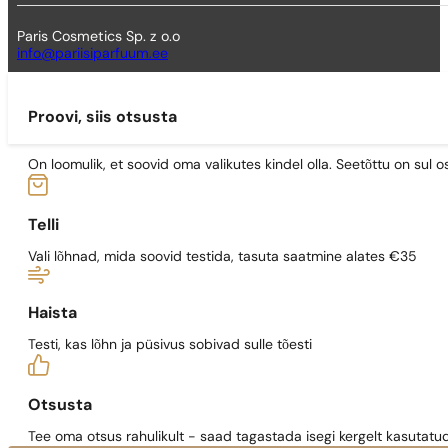
Paris Cosmetics Sp. z o.o
info@pariisiparfuum.ee
Proovi, siis otsusta
On loomulik, et soovid oma valikutes kindel olla. Seetõttu on su
Telli
Vali lõhnad, mida soovid testida, tasuta saatmine alates €35
Haista
Testi, kas lõhn ja püsivus sobivad sulle tõesti
Otsusta
Tee oma otsus rahulikult - saad tagastada isegi kergelt kasutatu