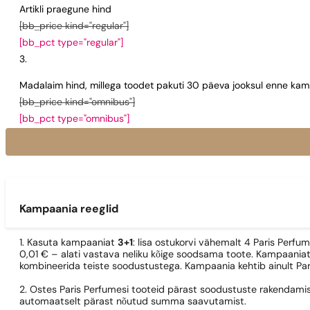
Artikli praegune hind
[bb_price kind="regular"]
[bb_pct type="regular"]
Madalaim hind, millega toodet pakuti 30 päeva jooksul enne kamp
[bb_price kind="omnibus"]
[bb_pct type="omnibus"]
Kampaania reeglid
1. Kasuta kampaaniat
3+1
: lisa ostukorvi vähemalt 4 Paris Perfu
0,01 € – alati vastava neliku kõige soodsama toote. Kampaaniat
kombineerida teiste soodustustega. Kampaania kehtib ainult Pa
2. Ostes Paris Perfumesi tooteid pärast soodustuste rakendamis
automaatselt pärast nõutud summa saavutamist.