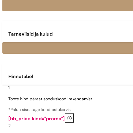
Tarneviisid ja kulud
Hinnatabel
Toote hind pärast sooduskoodi rakendamist
*Palun sisestage kood ostukorvis.
i
[bb_price kind="promo"]