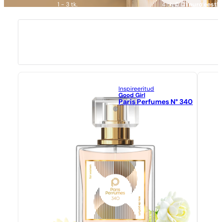
1 - 3 tk.
4 tk.
0,01 euro eest!
Inspireeritud
Good Girl
Paris Perfumes N° 340