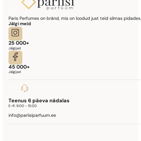
Paris Perfumes on bränd, mis on loodud just teid silmas pidades.
Jälgi meid
25 000+
Jälgijad
45 000+
Jälgijad
Teenus 6 päeva nädalas
E–R:
9:00 - 15:00
info@pariisiparfuum.ee