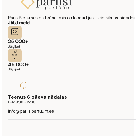
Paris Perfumes on bränd, mis on loodud just teid silmas pidades.
Jälgi meid
25 000+
Jälgijad
45 000+
Jälgijad
Teenus 6 päeva nädalas
E–R:
9:00 - 15:00
info@pariisiparfuum.ee