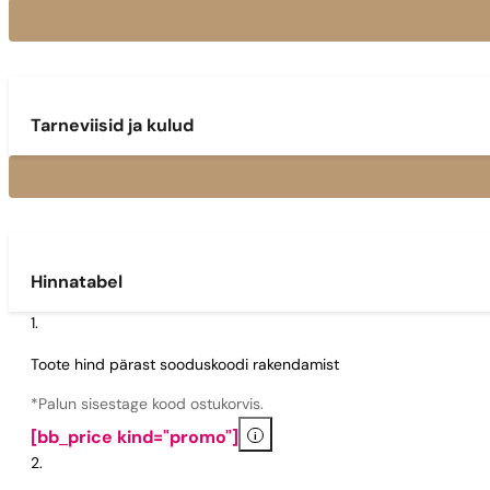
Tarneviisid ja kulud
Hinnatabel
Toote hind pärast sooduskoodi rakendamist
*Palun sisestage kood ostukorvis.
i
[bb_price kind="promo"]