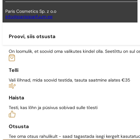
Paris Cosmetics Sp. z o.o
info@pariisiparfuum.ee
Proovi, siis otsusta
On loomulik, et soovid oma valikutes kindel olla. Seetõttu on su
Telli
Vali lõhnad, mida soovid testida, tasuta saatmine alates €35
Haista
Testi, kas lõhn ja püsivus sobivad sulle tõesti
Otsusta
Tee oma otsus rahulikult - saad tagastada isegi kergelt kasutatu