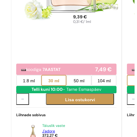
9,39
€
0,31
€
/ 1ml
7,49
€
koodiga
7AASTAT
1.8 ml
30 ml
50 ml
104 ml
Telli kuni 10:00
- Tarne Esmaspäev
Lisa ostukorvi
Lõhnade sobivus
Lõhna
Täiuslik vaste
J'adore
372,27
€