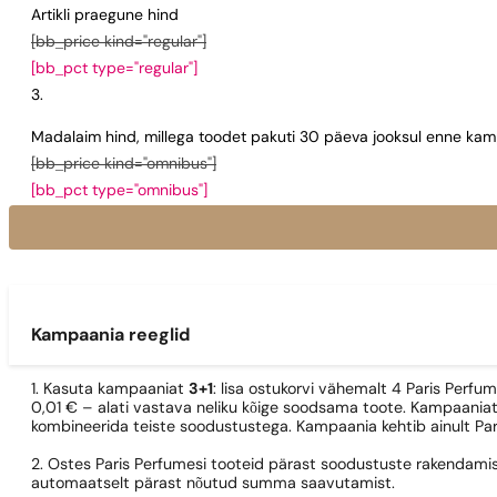
Artikli praegune hind
[bb_price kind="regular"]
[bb_pct type="regular"]
Madalaim hind, millega toodet pakuti 30 päeva jooksul enne kamp
[bb_price kind="omnibus"]
[bb_pct type="omnibus"]
Kampaania reeglid
1. Kasuta kampaaniat
3+1
: lisa ostukorvi vähemalt 4 Paris Perfu
0,01 € – alati vastava neliku kõige soodsama toote. Kampaaniat
kombineerida teiste soodustustega. Kampaania kehtib ainult Pa
2. Ostes Paris Perfumesi tooteid pärast soodustuste rakendamis
automaatselt pärast nõutud summa saavutamist.