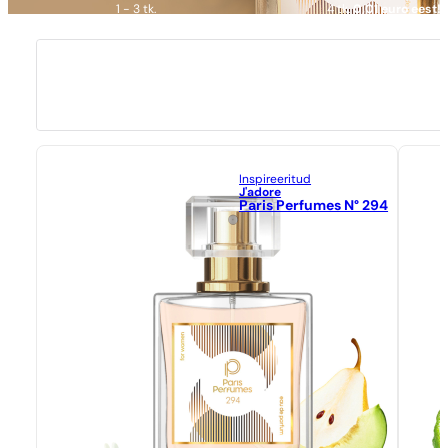
1 - 3 tk.
4 tk.
0,01 euro eest!
Inspireeritud
J'adore
Paris Perfumes N° 294