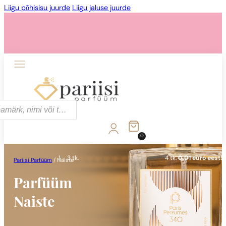
Liigu põhisisu juurde
Liigu jaluse juurde
1 - 3 tk.
4 tk.
0,01 euro eest!
0
1 - 3 tk.
4 tk.
0,01 euro eest!
Pariisi Parfüüm
/
Naiste
Parfüüm
Naiste