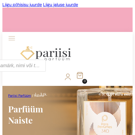
Liigu põhisisu juurde
Liigu jaluse juurde
1 - 3 tk.
4 tk.
0,01 euro eest!
0
1 - 3 tk.
4 tk.
0,01 euro eest!
Pariisi Parfüüm
/
Naiste
Parfüüm
Naiste