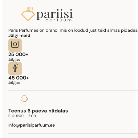
Paris Perfumes on bränd, mis on loodud just teid silmas pidades.
Jälgi meid
25 000+
Jälgijad
45 000+
Jälgijad
Teenus 6 päeva nädalas
E–R:
9:00 - 15:00
info@pariisiparfuum.ee