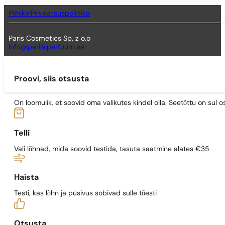
Põhikiri
Privaatsuspoliitika
Paris Cosmetics Sp. z o.o
info@pariisiparfuum.ee
Proovi, siis otsusta
On loomulik, et soovid oma valikutes kindel olla. Seetõttu on su
Telli
Vali lõhnad, mida soovid testida, tasuta saatmine alates €35
Haista
Testi, kas lõhn ja püsivus sobivad sulle tõesti
Otsusta