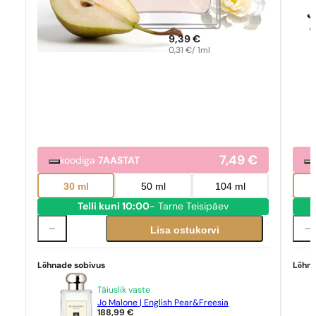
9,39
€
0,31
€
/ 1ml
7,49
€
koodiga
7AASTAT
30 ml
50 ml
104 ml
Telli kuni 10:00
- Tarne Teisipäev
Lisa ostukorvi
Lõhnade sobivus
Lõhna
Täiuslik vaste
Jo Malone | English Pear&Freesia
188,99
€