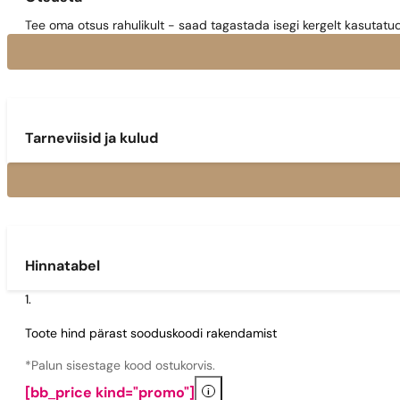
Tee oma otsus rahulikult - saad tagastada isegi kergelt kasutatu
Tarneviisid ja kulud
Hinnatabel
Toote hind pärast sooduskoodi rakendamist
*Palun sisestage kood ostukorvis.
i
[bb_price kind="promo"]