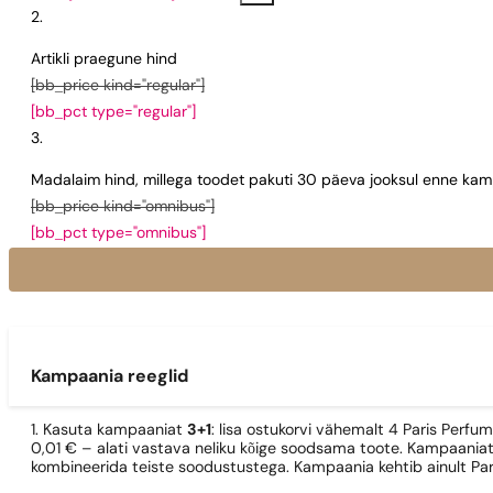
Artikli praegune hind
[bb_price kind="regular"]
[bb_pct type="regular"]
Madalaim hind, millega toodet pakuti 30 päeva jooksul enne kamp
[bb_price kind="omnibus"]
[bb_pct type="omnibus"]
Kampaania reeglid
1. Kasuta kampaaniat
3+1
: lisa ostukorvi vähemalt 4 Paris Perfu
0,01 € – alati vastava neliku kõige soodsama toote. Kampaaniat
kombineerida teiste soodustustega. Kampaania kehtib ainult Pa