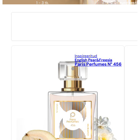
1 - 3 tk.
4 tk.
0,01 euro eest!
Inspireeritud
English Pear&Freesia
Paris Perfumes N° 456