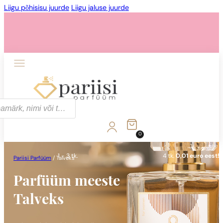
Liigu põhisisu juurde
Liigu jaluse juurde
1 - 3 tk.
4 tk.
0,01 euro eest!
0
1 - 3 tk.
4 tk.
0,01 euro eest!
Pariisi Parfüüm
/
Talveks
Parfüüm meeste
Talveks