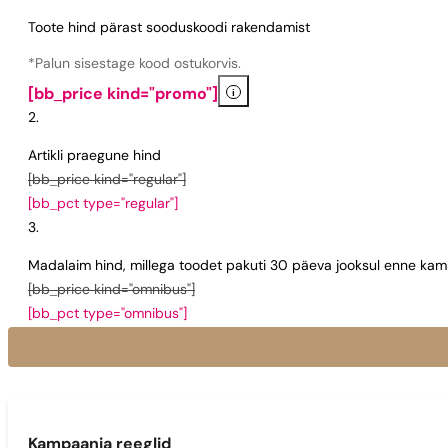
Toote hind pärast sooduskoodi rakendamist
*Palun sisestage kood ostukorvis.
i
[bb_price kind="promo"]
Artikli praegune hind
[bb_price kind="regular"]
[bb_pct type="regular"]
Madalaim hind, millega toodet pakuti 30 päeva jooksul enne kamp
[bb_price kind="omnibus"]
[bb_pct type="omnibus"]
Kampaania reeglid