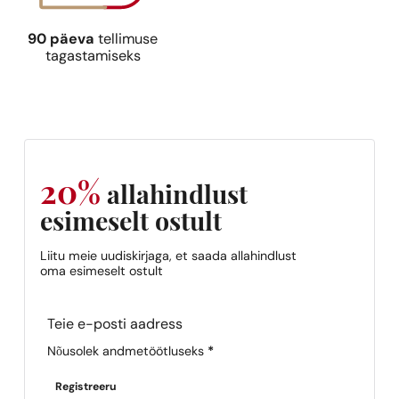
90 päeva
tellimuse
tagastamiseks
20%
allahindlust
esimeselt ostult
Liitu meie uudiskirjaga, et saada allahindlust
oma esimeselt ostult
Section
Nõusolek andmetöötluseks
*
Registreeru