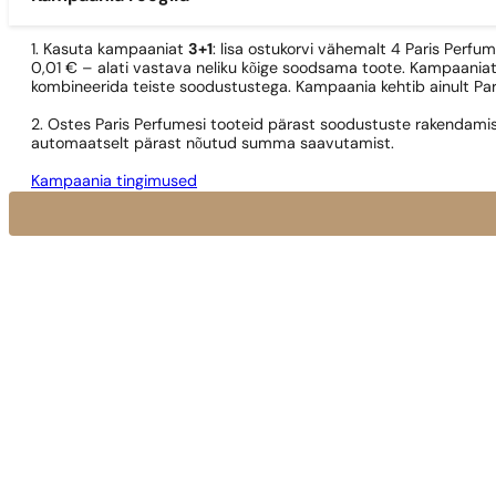
1. Kasuta kampaaniat
3+1
: lisa ostukorvi vähemalt 4 Paris Perfu
0,01 € – alati vastava neliku kõige soodsama toote. Kampaaniat
kombineerida teiste soodustustega. Kampaania kehtib ainult Pa
2. Ostes Paris Perfumesi tooteid pärast soodustuste rakendamis
automaatselt pärast nõutud summa saavutamist.
Kampaania tingimused