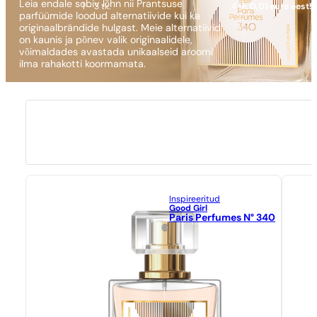
Leia endale sobiv lõhn nii Prantsuse
1 - 3 tk.
4 tk.
0,01 euro eest!
parfüümide loodud alternatiivide kui ka
originaalbrändide hulgast. Meie alternatiivid
on kaunis ja põnev valik originaalidele,
võimaldades avastada unikaalseid aroomi
ilma rahakotti koormamata.
Inspireeritud
Good Girl
Paris Perfumes N° 340