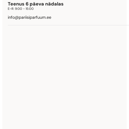
Teenus 6 päeva nädalas
E–R:
9:00 - 15:00
info@pariisiparfuum.ee