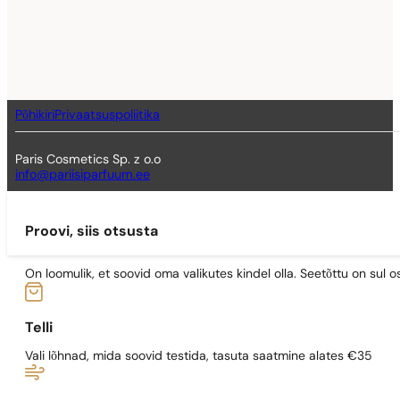
Põhikiri
Privaatsuspoliitika
Paris Cosmetics Sp. z o.o
info@pariisiparfuum.ee
Proovi, siis otsusta
On loomulik, et soovid oma valikutes kindel olla. Seetõttu on su
Telli
Vali lõhnad, mida soovid testida, tasuta saatmine alates €35