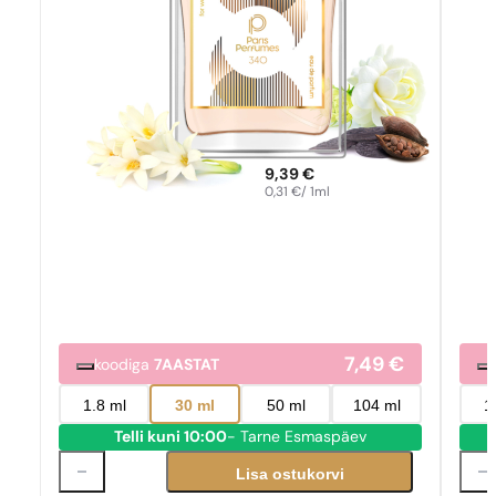
9,39
€
0,31
€
/ 1ml
7,49
€
koodiga
7AASTAT
1.8 ml
30 ml
50 ml
104 ml
1
Telli kuni 10:00
- Tarne Esmaspäev
Lisa ostukorvi