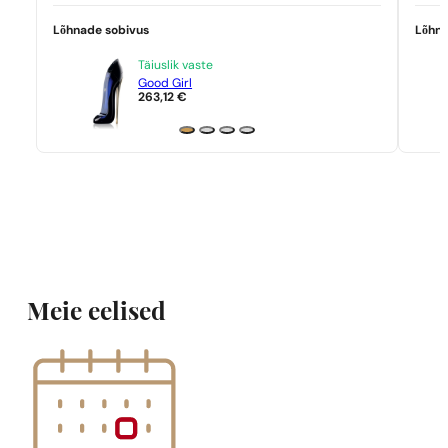
Lõhnade sobivus
Lõhna
Täiuslik vaste
Good Girl
263,12
€
Meie eelised