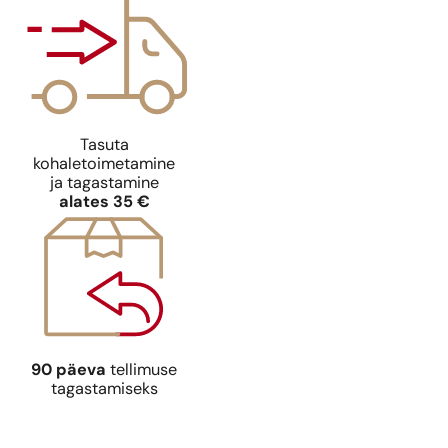
Tasuta
Ideaalne sobivus
kohaletoimetamine
Naomi Campbell
N° 190
ja tagastamine
9,39
€
alates 35 €
90 päeva
tellimuse
tagastamiseks