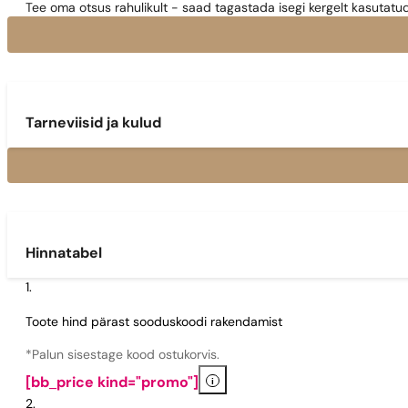
Tee oma otsus rahulikult - saad tagastada isegi kergelt kasutatu
Tarneviisid ja kulud
Hinnatabel
Toote hind pärast sooduskoodi rakendamist
*Palun sisestage kood ostukorvis.
i
[bb_price kind="promo"]