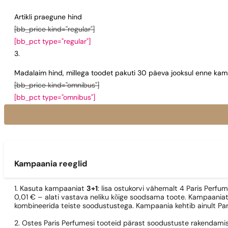
Artikli praegune hind
[bb_price kind="regular"]
[bb_pct type="regular"]
Madalaim hind, millega toodet pakuti 30 päeva jooksul enne kamp
[bb_price kind="omnibus"]
[bb_pct type="omnibus"]
Kampaania reeglid
1. Kasuta kampaaniat
3+1
: lisa ostukorvi vähemalt 4 Paris Perfu
0,01 € – alati vastava neliku kõige soodsama toote. Kampaaniat
kombineerida teiste soodustustega. Kampaania kehtib ainult Pa
2. Ostes Paris Perfumesi tooteid pärast soodustuste rakendamis