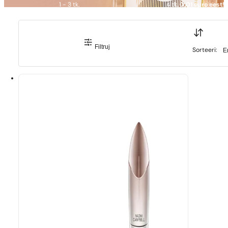
1 - 3 tk.
4 tk.
0,01 euro eest!
Sort
Filtruj
Sort
Sorteeri: