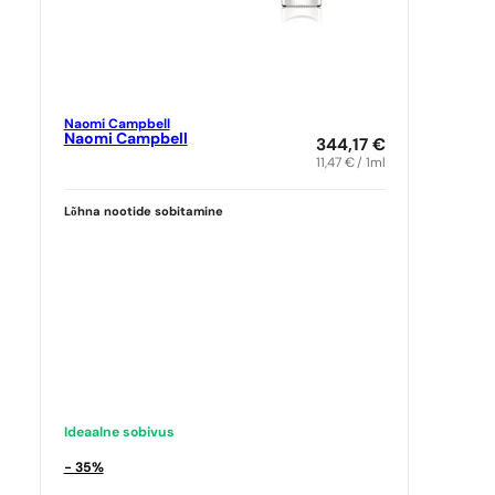
Naomi Campbell
Naomi Campbell
344,17
€
11,47
€
/ 1ml
Lõhna nootide sobitamine
Ideaalne sobivus
- 35%