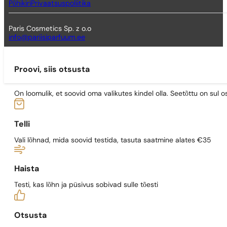
Põhikiri
Privaatsuspoliitika
Paris Cosmetics Sp. z o.o
info@pariisiparfuum.ee
Proovi, siis otsusta
On loomulik, et soovid oma valikutes kindel olla. Seetõttu on su
Telli
Vali lõhnad, mida soovid testida, tasuta saatmine alates €35
Haista
Testi, kas lõhn ja püsivus sobivad sulle tõesti
Otsusta