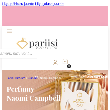
Liigu põhisisu juurde
Liigu jaluse juurde
1 - 3 tk.
4 tk.
0,01 euro eest!
0
1 - 3 tk.
4 tk.
0,01 euro eest!
Pariisi Parfüüm
/
Brändid
/
Naomi Campbell
Perfumy
Naomi Campbell