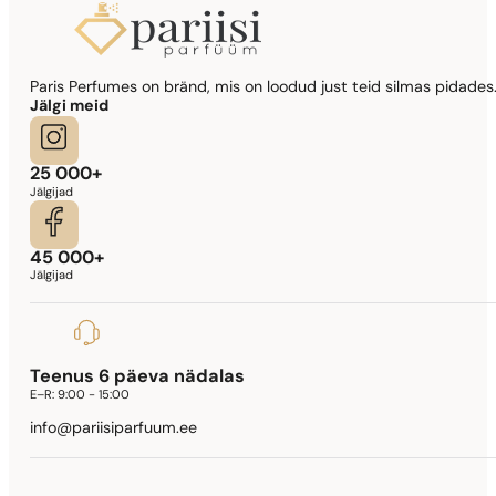
Paris Perfumes on bränd, mis on loodud just teid silmas pidades.
Jälgi meid
25 000+
Jälgijad
45 000+
Jälgijad
Teenus 6 päeva nädalas
E–R:
9:00 - 15:00
info@pariisiparfuum.ee