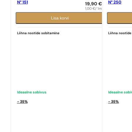
N° 151
N° 250
19,90
€
1,00
€
/ 1ml
Lisa korvi
Lõhna nootide sobitamine
Lõhna nootide
Ideaalne sobivus
Ideaalne sob
- 35%
- 35%