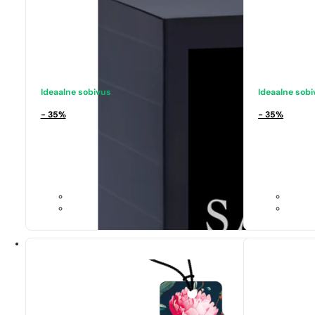
Ideaalne sobivus
Ideaalne sob
- 35%
- 35%
Ideaalne sobivus
Ideaalne sob
Si
1 Million
344,17
€
270,70
€