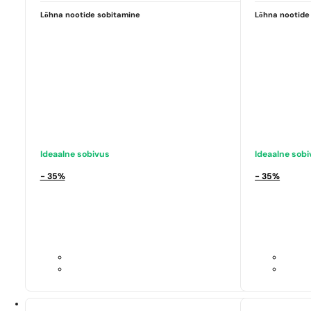
Lõhna nootide sobitamine
Lõhna nootide
Ideaalne sobivus
Ideaalne sob
- 35%
- 35%
Ideaalne sobivus
Ideaalne sob
My Way
Good Girl
438,60
€
263,12
€