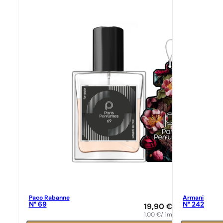
Paco Rabanne
Armani
N° 69
N° 242
19,90
€
1,00
€
/ 1ml