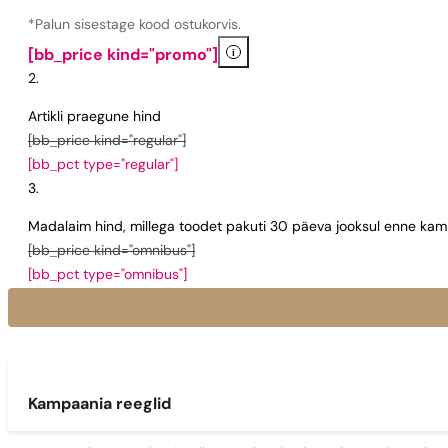
*Palun sisestage kood ostukorvis.
i
[bb_price kind="promo"]
Artikli praegune hind
[bb_price kind="regular"]
[bb_pct type="regular"]
Madalaim hind, millega toodet pakuti 30 päeva jooksul enne kamp
[bb_price kind="omnibus"]
[bb_pct type="omnibus"]
Kampaania reeglid