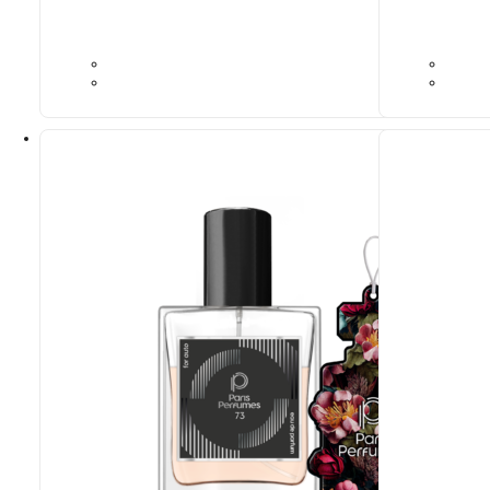
Ideaalne sobivus
Ideaalne sob
Paco Rabanne
1 Million
Yves Saint La
270,70
€
70,00
€