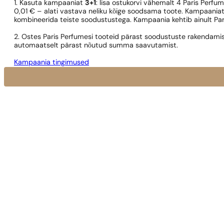
1. Kasuta kampaaniat
3+1
: lisa ostukorvi vähemalt 4 Paris Perfu
0,01 € – alati vastava neliku kõige soodsama toote. Kampaaniat
kombineerida teiste soodustustega. Kampaania kehtib ainult Pa
2. Ostes Paris Perfumesi tooteid pärast soodustuste rakendamis
automaatselt pärast nõutud summa saavutamist.
Kampaania tingimused