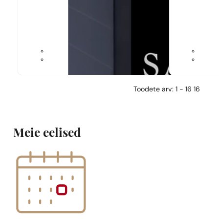
Ideaalne sobivus
Ideaalne sob
Tom Ford
Tabacco Vanilia
Armani
My W
690,50
€
438,60
€
Toodete arv: 1 - 16 16
Meie eelised