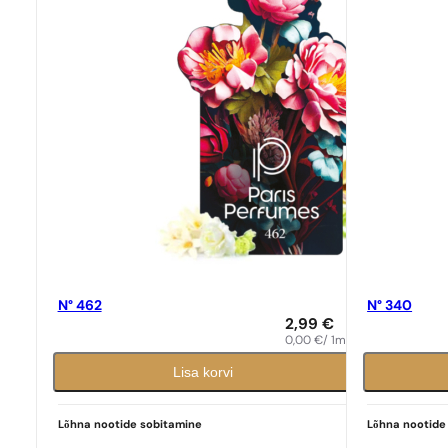
N° 462
N° 340
2,99
€
0,00
€
/ 1ml
Lisa korvi
Lõhna nootide sobitamine
Lõhna nootide