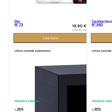
Dior
Carolina Herr
N° 73
N° 340
19,90
€
1,00
€
/ 1ml
Lisa korvi
Lõhna nootide sobitamine
Lõhna nootide
Ideaalne sobivus
Ideaalne sob
- 35%
- 35%