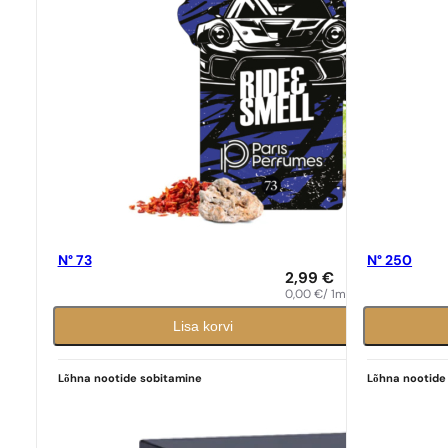
N° 73
N° 250
2,99
€
0,00
€
/ 1ml
Lisa korvi
Lõhna nootide sobitamine
Lõhna nootide