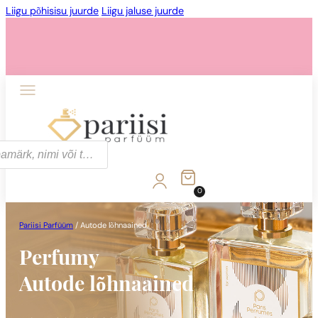
Liigu põhisisu juurde
Liigu jaluse juurde
0
Pariisi Parfüüm
/
Autode lõhnaained
Perfumy
Autode lõhnaained