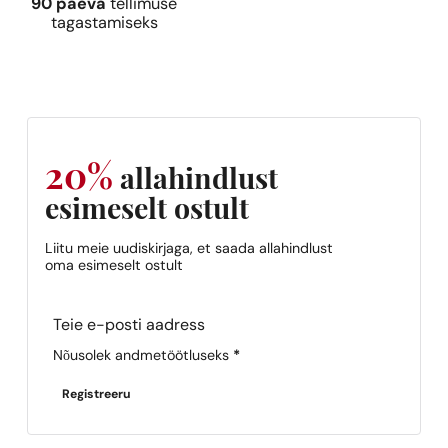
90 päeva
tellimuse
tagastamiseks
Ideaalne sob
20%
allahindlust
Carolina Herr
esimeselt ostult
263,12
€
Liitu meie uudiskirjaga, et saada allahindlust
oma esimeselt ostult
Section
Nõusolek andmetöötluseks
*
Registreeru