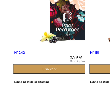
N° 242
N° 151
2,99
€
0,00
€
/ 1ml
Lisa korvi
Lõhna nootide sobitamine
Lõhna nootide