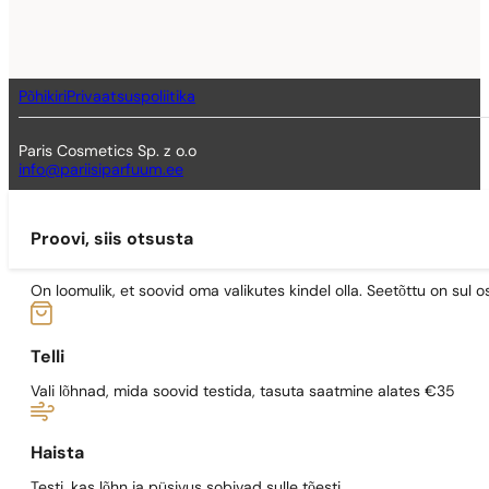
Põhikiri
Privaatsuspoliitika
Paris Cosmetics Sp. z o.o
info@pariisiparfuum.ee
Proovi, siis otsusta
On loomulik, et soovid oma valikutes kindel olla. Seetõttu on su
Telli
Vali lõhnad, mida soovid testida, tasuta saatmine alates €35
Haista
Testi, kas lõhn ja püsivus sobivad sulle tõesti