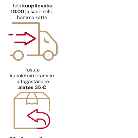
Telli
kuupäevaks
10:00
ja saad selle
homme kätte
Tasuta
kohaletoimetamine
ja tagastamine
alates 35 €
Ideaalne sobivus
Dior
Dior | Sauvage EDP
316,08
€