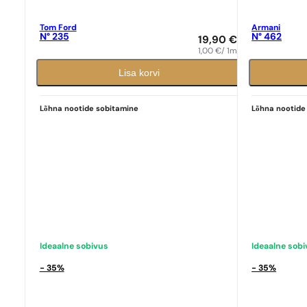
Tom Ford
Armani
N° 235
N° 462
19,90
€
1,00
€
/ 1ml
Lisa korvi
Lõhna nootide sobitamine
Lõhna nootide
Ideaalne sobivus
Ideaalne sob
- 35%
- 35%