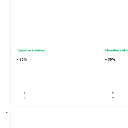
Ideaalne sobivus
Dior | Sauvage EDP
316,08
€
Ideaalne sobivus
Ideaalne sob
- 35%
- 35%
Ideaalne sob
Black Opium
70,00
€