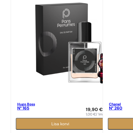
Hugo Boss
Chanel
N° 165
N° 260
19,90
€
1,00
€
/ 1ml
Lisa korvi