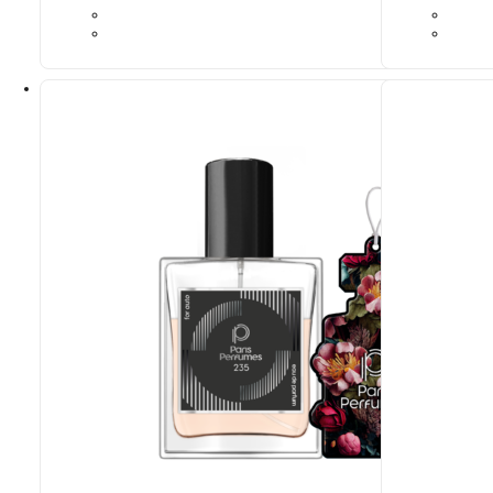
Ideaalne sobivus
Ideaalne sob
Paco Rabanne
Invictus
Armani
Si
344,17
€
344,17
€