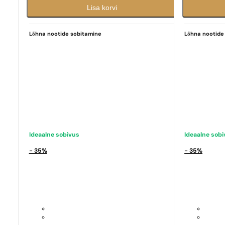
Lisa korvi
Lõhna nootide sobitamine
Lõhna nootide
Ideaalne sobivus
Ideaalne sob
- 35%
- 35%
Ideaalne sobivus
Ideaalne sob
Hugo Boss
Energise Men
Chanel
Coco 