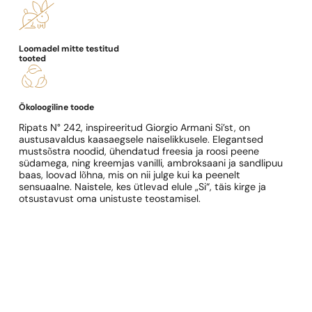
Loomadel mitte testitud
tooted
Ökoloogiline toode
Ripats N° 242, inspireeritud Giorgio Armani Si’st, on
austusavaldus kaasaegsele naiselikkusele. Elegantsed
mustsõstra noodid, ühendatud freesia ja roosi peene
südamega, ning kreemjas vanilli, ambroksaani ja sandlipuu
baas, loovad lõhna, mis on nii julge kui ka peenelt
sensuaalne. Naistele, kes ütlevad elule „Si“, täis kirge ja
otsustavust oma unistuste teostamisel.