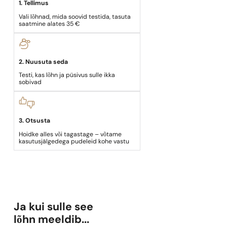
1. Tellimus
Vali lõhnad, mida soovid testida, tasuta
saatmine alates 35 €
2. Nuusuta seda
Testi, kas lõhn ja püsivus sulle ikka
sobivad
3. Otsusta
Hoidke alles või tagastage – võtame
kasutusjälgedega pudeleid kohe vastu
Ja kui sulle see
lõhn meeldib...