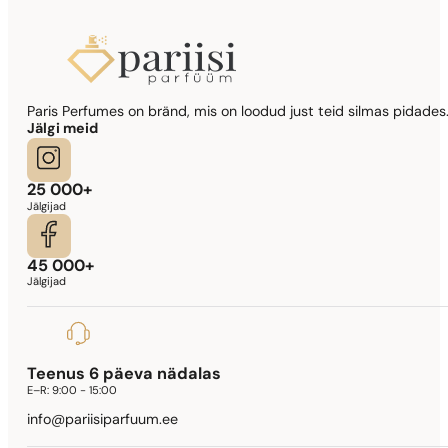
Paris Perfumes on bränd, mis on loodud just teid silmas pidades.
Jälgi meid
25 000+
Jälgijad
45 000+
Jälgijad
Teenus 6 päeva nädalas
E–R:
9:00 - 15:00
info@pariisiparfuum.ee