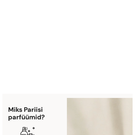
Pihusta 
Pihusta al
intensiivi
Nautige
Miks Pariisi
parfüümid?