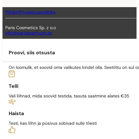
Põhikiri
Privaatsuspoliitika
Paris Cosmetics Sp. z o.o
info@pariisiparfuum.ee
Proovi, siis otsusta
On loomulik, et soovid oma valikutes kindel olla. Seetõttu on su
Telli
Vali lõhnad, mida soovid testida, tasuta saatmine alates €35
Haista
Testi, kas lõhn ja püsivus sobivad sulle tõesti