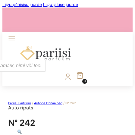
Liigu põhisisu juurde
Liigu jaluse juurde
0
Pariisi Parfüüm
/
Autode lõhnaained
/
N° 242
Auto ripats
N° 242