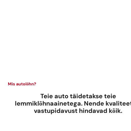
Kuida
Osta au
Lisame iga
Mis autolõhn?
Teie auto täidetakse teie
Pane om
lemmiklõhnaainetega. Nende kvaliteet
vastupidavust hindavad kõik.