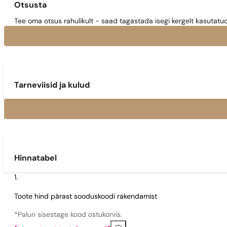
Otsusta
Tee oma otsus rahulikult - saad tagastada isegi kergelt kasutatu
Tarneviisid ja kulud
Hinnatabel
Toote hind pärast sooduskoodi rakendamist
*Palun sisestage kood ostukorvis.