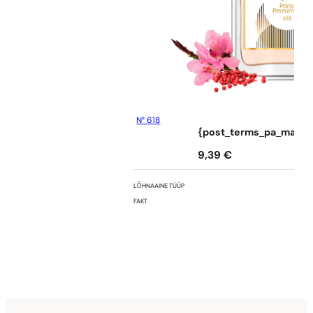
N° 618
{post_terms_pa_marka
9,39
€
LÕHNAAINE TÜÜP
FAKT