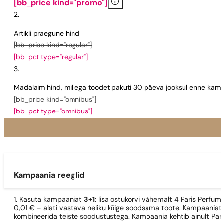
i
[bb_price kind="promo"]
Artikli praegune hind
[bb_price kind="regular"]
[bb_pct type="regular"]
Madalaim hind, millega toodet pakuti 30 päeva jooksul enne kamp
[bb_price kind="omnibus"]
[bb_pct type="omnibus"]
Kampaania reeglid
1. Kasuta kampaaniat
3+1
: lisa ostukorvi vähemalt 4 Paris Perfu
0,01 € – alati vastava neliku kõige soodsama toote. Kampaaniat
kombineerida teiste soodustustega. Kampaania kehtib ainult Pa