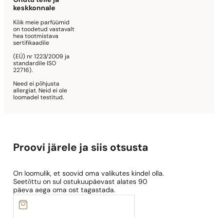
Ohutu teile ja
keskkonnale
Kõik meie parfüümid
on toodetud vastavalt
hea tootmistava
sertifikaadile
(EÜ) nr 1223/2009 ja
standardile ISO
22716).
Need ei põhjusta
allergiat. Neid ei ole
loomadel testitud.
Proovi järele ja siis otsusta
On loomulik, et soovid oma valikutes kindel olla.
Seetõttu on sul ostukuupäevast alates 90
päeva aega oma ost tagastada.