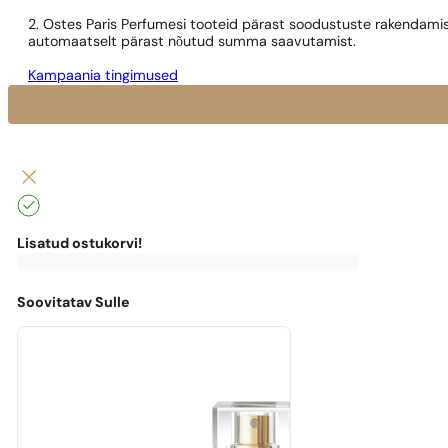
2. Ostes Paris Perfumesi tooteid pärast soodustuste rakendamis
automaatselt pärast nõutud summa saavutamist.
Kampaania tingimused
Lisatud ostukorvi!
0
€
0,00
€
Tasuta
kohaletoimetamiseni
puudu
Soovitatav Sulle
0,00
€
Masz
darmową
przesyłkę