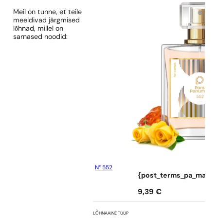
Meil on tunne, et teile
meeldivad järgmised
lõhnad, millel on
sarnased noodid:
N° 552
{post_terms_pa_marka
9,39
€
LÕHNAAINE TÜÜP