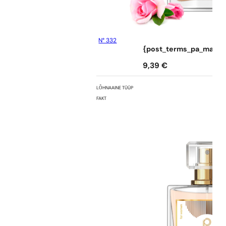
N° 332
{post_terms_pa_marka
9,39
€
LÕHNAAINE TÜÜP
FAKT