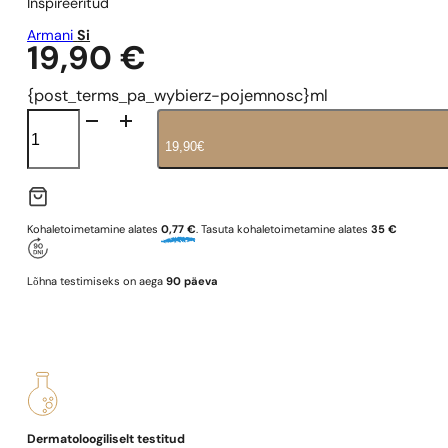
Inspireeritud
Armani
Si
19,90
€
{post_terms_pa_wybierz-pojemnosc}ml
N°
242
19,90
€
kogus
Kohaletoimetamine alates
0,77 €
. Tasuta kohaletoimetamine alates
35 €
Lõhna testimiseks on aega
90 päeva
Dermatoloogiliselt testitud