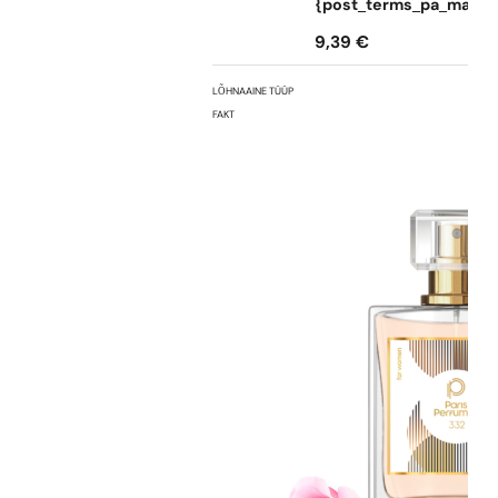
{post_terms_pa_marka
9,39
€
LÕHNAAINE TÜÜP
FAKT