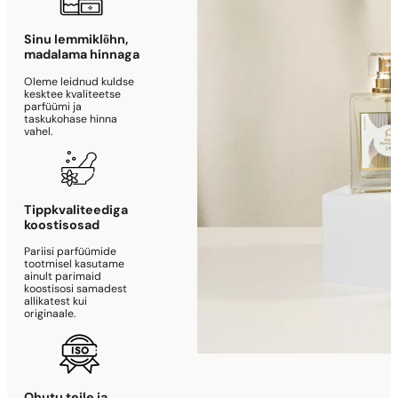
Sinu lemmiklõhn,
madalama hinnaga
Oleme leidnud kuldse
kesktee kvaliteetse
parfüümi ja
taskukohase hinna
vahel.
Tippkvaliteediga
koostisosad
Pariisi parfüümide
tootmisel kasutame
ainult parimaid
koostisosi samadest
allikatest kui
originaale.