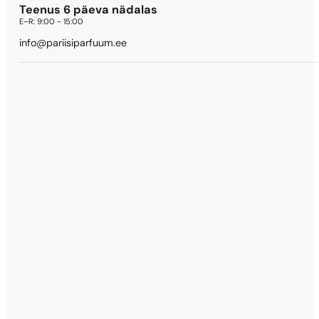
Teenus 6 päeva nädalas
E–R:
9:00 - 15:00
info@pariisiparfuum.ee