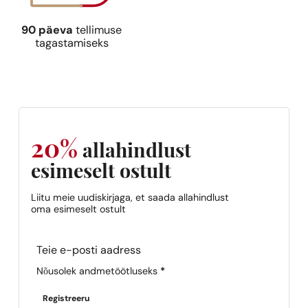
90 päeva
tellimuse
tagastamiseks
20%
allahindlust
esimeselt ostult
Liitu meie uudiskirjaga, et saada allahindlust
oma esimeselt ostult
Section
Nõusolek andmetöötluseks
*
Registreeru