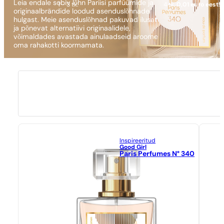
Leia endale sobiv lõhn Pariisi parfüümide ja
1 - 3 tk.
4 tk.
0,01 euro eest!
originaalbrändide loodud asenduslõhnade
hulgast. Meie asenduslõhnad pakuvad ilusat
ja põnevat alternatiivi originaalidele,
võimaldades avastada ainulaadseid aroome
oma rahakotti koormamata.
Inspireeritud
Good Girl
Paris Perfumes N° 340