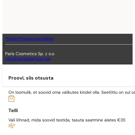
Põhikiri
Privaatsuspoliitika
Paris Cosmetics Sp. z o.o
info@pariisiparfuum.ee
Proovi, siis otsusta
On loomulik, et soovid oma valikutes kindel olla. Seetõttu on su
Telli
Vali lõhnad, mida soovid testida, tasuta saatmine alates €35