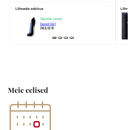
Lõhnade sobivus
Lõhna
Täiuslik vaste
Good Girl
263,12
€
Meie eelised