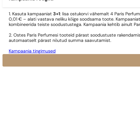
1. Kasuta kampaaniat
3+1
: lisa ostukorvi vähemalt 4 Paris Perfu
0,01 € – alati vastava neliku kõige soodsama toote. Kampaaniat
kombineerida teiste soodustustega. Kampaania kehtib ainult Pa
2. Ostes Paris Perfumesi tooteid pärast soodustuste rakendamis
automaatselt pärast nõutud summa saavutamist.
Kampaania tingimused