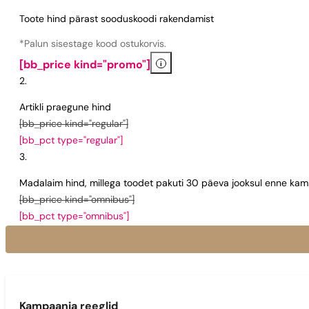
Toote hind pärast sooduskoodi rakendamist
*Palun sisestage kood ostukorvis.
i
[bb_price kind="promo"]
Artikli praegune hind
[bb_price kind="regular"]
[bb_pct type="regular"]
Madalaim hind, millega toodet pakuti 30 päeva jooksul enne kamp
[bb_price kind="omnibus"]
[bb_pct type="omnibus"]
Kampaania reeglid