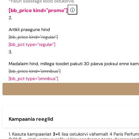
*Palun sisestage kood ostukorvis.
i
[bb_price kind="promo"]
Artikli praegune hind
[bb_price kind="regular"]
[bb_pct type="regular"]
Madalaim hind, millega toodet pakuti 30 päeva jooksul enne kamp
[bb_price kind="omnibus"]
[bb_pct type="omnibus"]
Kampaania reeglid
1. Kasuta kampaaniat
3+1
: lisa ostukorvi vähemalt 4 Paris Perfu