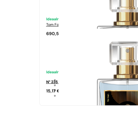
Ideaalne sobivus
Tom Ford
Tabacco Vanilia
690,50
€
Ideaalne sobivus
N° 235 - 35%
15,17
€
Sarnased lõhna noodid
Si