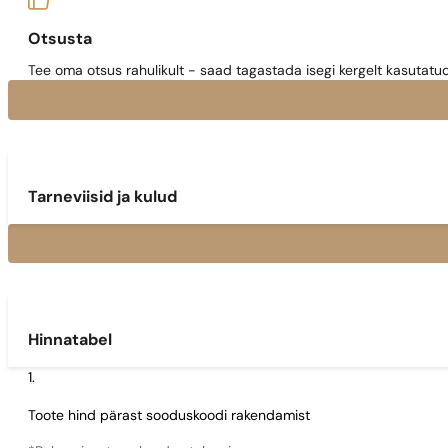
Otsusta
Tee oma otsus rahulikult - saad tagastada isegi kergelt kasutatu
Tarneviisid ja kulud
Hinnatabel
Toote hind pärast sooduskoodi rakendamist