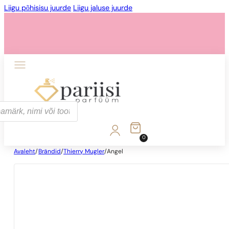
Liigu põhisisu juurde
Liigu jaluse juurde
0
Avaleht
/
Brändid
/
Thierry Mugler
/
Angel