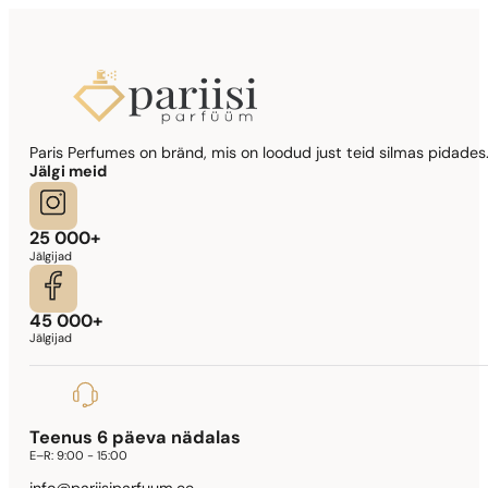
344,17
€
Sarnased lõhna noodid
Paris Perfumes on bränd, mis on loodud just teid silmas pidades.
Lady Million Prive
Jälgi meid
341,90
€
25 000+
Jälgijad
45 000+
Jälgijad
Teenus 6 päeva nädalas
E–R:
9:00 - 15:00