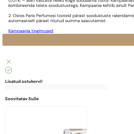
0,01 € – alati vastava neliku kõige soodsama toote. Kampaaniat
kombineerida teiste soodustustega. Kampaania kehtib ainult Pa
2. Ostes Paris Perfumesi tooteid pärast soodustuste rakendamis
automaatselt pärast nõutud summa saavutamist.
Kampaania tingimused
Lisatud ostukorvi!
0
€
0,00
€
Tasuta
kohaletoimetamiseni
puudu
Soovitatav Sulle
0,00
€
Masz
darmową
przesyłkę