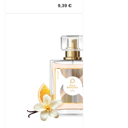
9,39
€