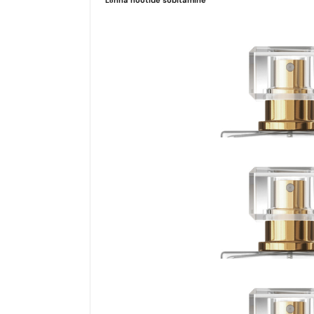
Lõhna nootide sobitamine