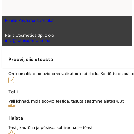
Põhikiri
Privaatsuspoliitika
Paris Cosmetics Sp. z o.o
info@pariisiparfuum.ee
Proovi, siis otsusta
On loomulik, et soovid oma valikutes kindel olla. Seetõttu on su
Telli
Vali lõhnad, mida soovid testida, tasuta saatmine alates €35
Haista
Testi, kas lõhn ja püsivus sobivad sulle tõesti