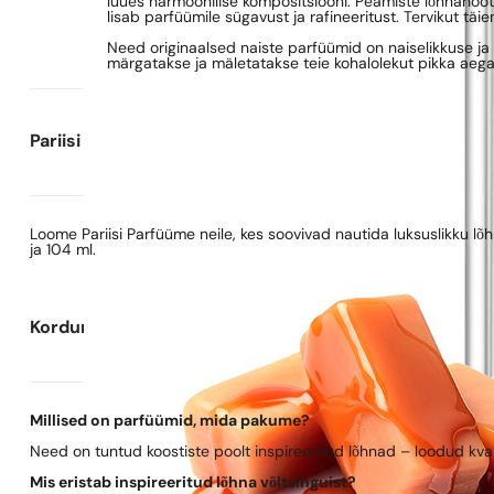
luues harmoonilise kompositsiooni. Peamiste lõhnanooti
lisab parfüümile sügavust ja rafineeritust. Tervikut tä
Need originaalsed naiste parfüümid on naiselikkuse ja 
märgatakse ja mäletatakse teie kohalolekut pikka aeg
Pariisi Parfüümide kohta
Loome Pariisi Parfüüme neile, kes soovivad nautida luksuslikku l
ja 104 ml.
Korduma kippuvad küsimused
Millised on parfüümid, mida pakume?
Need on tuntud koostiste poolt inspireeritud lõhnad – loodud kva
Mis eristab inspireeritud lõhna võltsinguist?