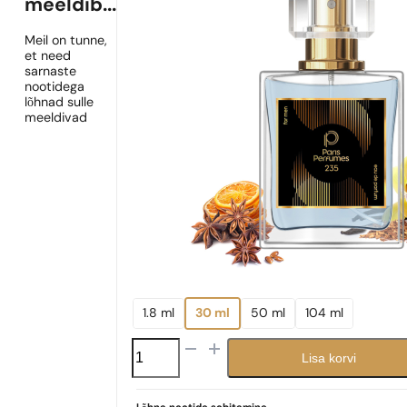
meeldib...
Meil on tunne,
et need
sarnaste
nootidega
lõhnad sulle
meeldivad
1.8 ml
30 ml
50 ml
104 ml
N°
Lisa korvi
235
kogus