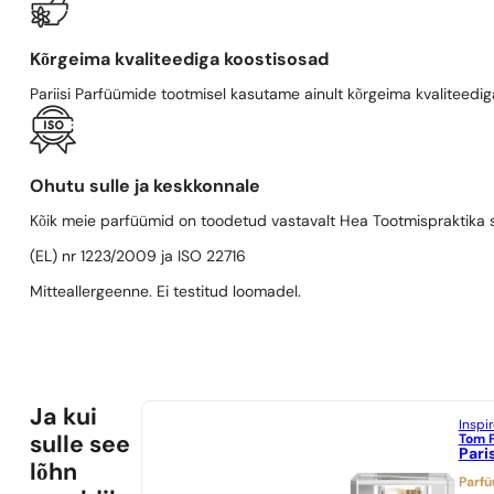
Kõrgeima kvaliteediga koostisosad
Pariisi Parfüümide tootmisel kasutame ainult kõrgeima kvaliteediga
Ohutu sulle ja keskkonnale
Kõik meie parfüümid on toodetud vastavalt Hea Tootmispraktika se
(EL) nr 1223/2009 ja ISO 22716
Mitteallergeenne. Ei testitud loomadel.
Ja kui
Inspi
Tom 
sulle see
Pari
lõhn
Parf