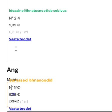
Ideaalne lõhnatusnootide sobivus
N° 214
9,39
€
0,31 € / 1 ml
Vaata toodet
Angel
Maht:
Sarnased lõhnanoodid
N° 190
25
ml
9,39
€
252,72
€
0,31 € / 1 ml
Vaata toodet