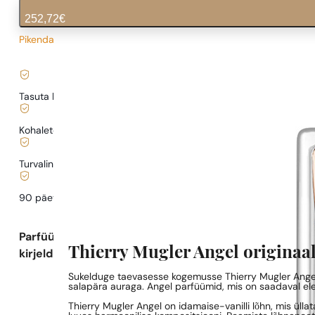
252,72
€
Pikendatud tarneaeg
10,11
€
/ 1ml, käibemaks kaasas
|
Tasuta kohaletoimetamine alates
35 €
Kohaletoimetamine alates
0,77 €
.
Turvaline ostlemine ja maksed
90 päeva
testida
lõhna
Parfüümi
Thierry Mugler Angel originaa
kirjeldus
Sukelduge taevasesse kogemusse Thierry Mugler Angel o
salapära auraga. Angel parfüümid, mis on saadaval ele
Thierry Mugler Angel on idamaise-vanilli lõhn, mis üll