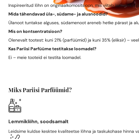
Inspireeritud lõhn on originaalkomositsioon, mis viitab iseloomult 
Mida tähendavad üla-, südame- ja alusnoodid?
Ülanoot tuntakse alguses, südamenoot areneb hetke pärast ja al
Mis on kontsentratsioon?
Olenevalt tootest: kuni 21% (parfüümid) ja kuni 35% (eliksir) – vee
Kas Pariisi Parfüüme testitakse loomadel?
Ei – meie tooteid ei testita loomadel.
Miks Pariisi Parfüümid?
Lemmiklõhn, soodsamalt
Leidsime kuldse kesktee kvaliteetse lõhna ja taskukohase hinna va