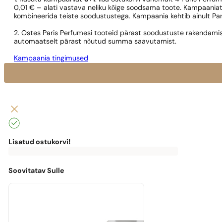
0,01 € – alati vastava neliku kõige soodsama toote. Kampaaniat
kombineerida teiste soodustustega. Kampaania kehtib ainult Pa
2. Ostes Paris Perfumesi tooteid pärast soodustuste rakendamis
automaatselt pärast nõutud summa saavutamist.
Kampaania tingimused
Lisatud ostukorvi!
0
€
0,00
€
Tasuta
kohaletoimetamiseni
puudu
Soovitatav Sulle
0,00
€
Masz
darmową
przesyłkę