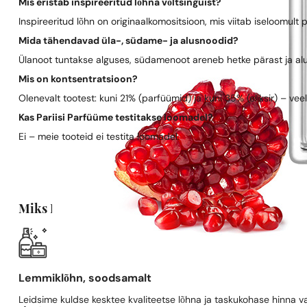
Mis eristab inspireeritud lõhna võltsinguist?
Inspireeritud lõhn on originaalkomositsioon, mis viitab iseloomult 
Mida tähendavad üla-, südame- ja alusnoodid?
Ülanoot tuntakse alguses, südamenoot areneb hetke pärast ja al
Mis on kontsentratsioon?
Olenevalt tootest: kuni 21% (parfüümid) ja kuni 35% (eliksir) – vee
Kas Pariisi Parfüüme testitakse loomadel?
Ei – meie tooteid ei testita loomadel.
Miks Pariisi Parfüümid?
Lemmiklõhn, soodsamalt
Leidsime kuldse kesktee kvaliteetse lõhna ja taskukohase hinna va