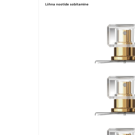
Lõhna nootide sobitamine