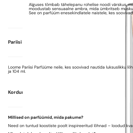
Alguses tõmbab tähelepanu rohelise noodi värskus, mis
moodustab sensuaalne ambra, mida ümbritseb muskuse ja 
See on parfüüm enesekindlatele naistele, kes sooviva
Pariisi Parfüümide kohta
Loome Pariisi Parfüüme neile, kes soovivad nautida luksuslikku l
ja 104 ml.
Korduma kippuvad küsimused
Millised on parfüümid, mida pakume?
Need on tuntud koostiste poolt inspireeritud lõhnad – loodud kva