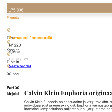
175,00
€
Pikendatud tarneaeg
5,83
€
/ 1ml, käibemaks kaasas
|
Sarnased lõhnanoodid
Tasuta kohaletoimetamine alates
35 €
N° 228
Kohaletoimetamine alates
0,77 €
.
9,39
€
0,31 € / 1 ml
Turvaline ostlemine ja maksed
Vaata toodet
90 päeva
testida
lõhna
Parfüümi
Calvin Klein Euphoria origina
kirjeldus
Calvin Klein Euphoria on sensuaalne ja võrgutav lõhn, 
individuaalsust ja enesekindlust. Euphoria vaimustab 
idamaise kompositsioon paljastab järk-järgult oma näo