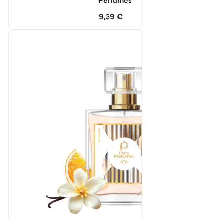
Perfumes
9,39
€