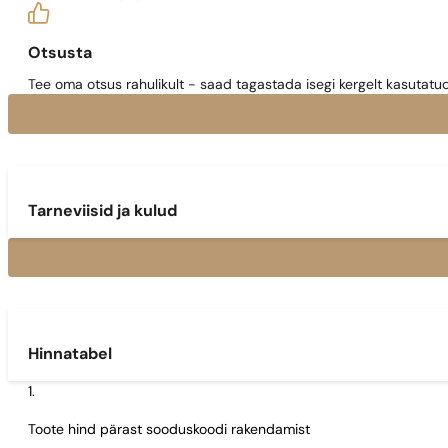
Otsusta
Tee oma otsus rahulikult - saad tagastada isegi kergelt kasutatu
Tarneviisid ja kulud
Hinnatabel
Toote hind pärast sooduskoodi rakendamist