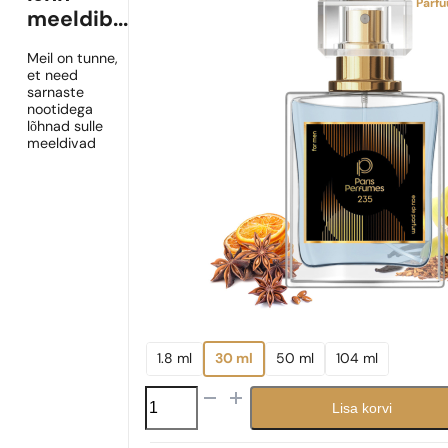
Parf
meeldib...
Meil on tunne,
et need
sarnaste
nootidega
lõhnad sulle
meeldivad
1.8 ml
30 ml
50 ml
104 ml
N°
Lisa korvi
235
kogus