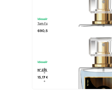
Ideaalne sobivus
Tom Ford
Tabacco Vanilia
690,50
€
Ideaalne sobivus
N° 235 - 35%
15,17
€
Sarnased lõhna noodid
Si