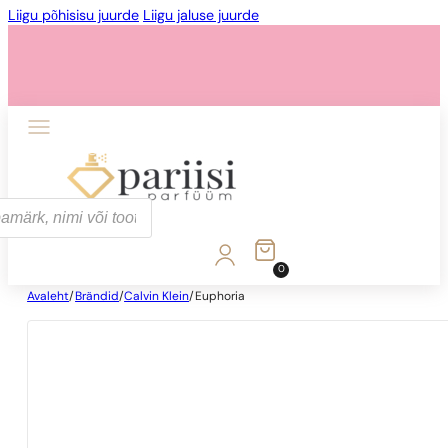
Liigu põhisisu juurde
Liigu jaluse juurde
0
Avaleht
/
Brändid
/
Calvin Klein
/
Euphoria