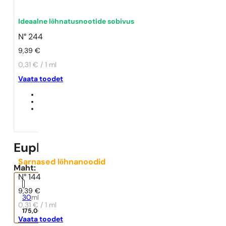
Ideaalne lõhnatusnootide sobivus
N° 244
9,39
€
0,31 € / 1 ml
Vaata toodet
Euphoria
Sarnased lõhnanoodid
Maht:
N° 144
9,39
€
30
ml
0,31 € / 1 ml
175,00
€
Vaata toodet