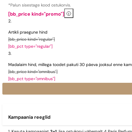
*Palun sisestage kood ostukorvis.
i
[bb_price kind="promo"]
Artikli praegune hind
[bb_price kind="regular"]
[bb_pct type="regular"]
Madalaim hind, millega toodet pakuti 30 päeva jooksul enne kamp
[bb_price kind="omnibus"]
[bb_pct type="omnibus"]
Kampaania reeglid
1. Kasuta kampaaniat
3+1
: lisa ostukorvi vähemalt 4 Paris Perfu