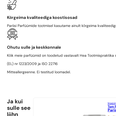
Kõrgeima kvaliteediga koostisosad
Pariisi Parfüümide tootmisel kasutame ainult kõrgeima kvaliteediga
Ohutu sulle ja keskkonnale
Kõik meie parfüümid on toodetud vastavalt Hea Tootmispraktika se
(EL) nr 1223/2009 ja ISO 22716
Mitteallergeenne. Ei testitud loomadel.
Ja kui
Inspi
Tom 
sulle see
Pari
lõhn