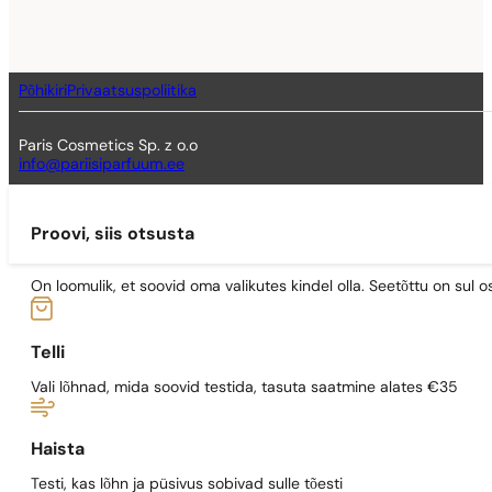
Põhikiri
Privaatsuspoliitika
Paris Cosmetics Sp. z o.o
info@pariisiparfuum.ee
Proovi, siis otsusta
On loomulik, et soovid oma valikutes kindel olla. Seetõttu on su
Telli
Vali lõhnad, mida soovid testida, tasuta saatmine alates €35
Haista
Testi, kas lõhn ja püsivus sobivad sulle tõesti