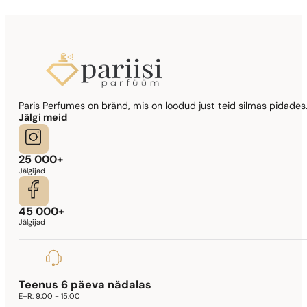
344,17
€
Sarnased lõhna noodid
Paris Perfumes on bränd, mis on loodud just teid silmas pidades.
Lady Million Prive
Jälgi meid
341,90
€
25 000+
Jälgijad
45 000+
Jälgijad
Teenus 6 päeva nädalas
E–R:
9:00 - 15:00