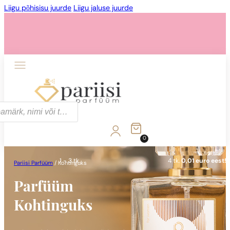
Liigu põhisisu juurde
Liigu jaluse juurde
1 - 3 tk.
4 tk.
0,01 euro eest!
0
1 - 3 tk.
4 tk.
0,01 euro eest!
Pariisi Parfüüm
/
Kohtinguks
Parfüüm
Kohtinguks