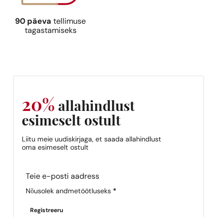
90 päeva
tellimuse
tagastamiseks
20%
allahindlust
esimeselt ostult
Liitu meie uudiskirjaga, et saada allahindlust
oma esimeselt ostult
Section
Nõusolek andmetöötluseks
*
Registreeru