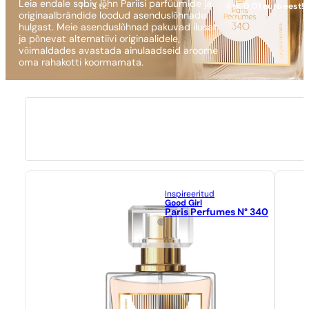
Leia endale sobiv lõhn Pariisi parfüümide ja
1 - 3 tk.
4 tk.
0,01 euro eest!
originaalbrändide loodud asenduslõhnade
hulgast. Meie asenduslõhnad pakuvad ilusat
ja põnevat alternatiivi originaalidele,
võimaldades avastada ainulaadseid aroome
oma rahakotti koormamata.
Inspireeritud
Good Girl
Paris Perfumes N° 340