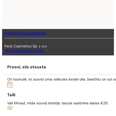
Põhikiri
Privaatsuspoliitika
Paris Cosmetics Sp. z o.o
info@pariisiparfuum.ee
Proovi, siis otsusta
On loomulik, et soovid oma valikutes kindel olla. Seetõttu on su
Telli
Vali lõhnad, mida soovid testida, tasuta saatmine alates €35