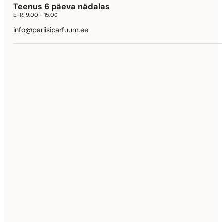
Teenus 6 päeva nädalas
E–R:
9:00 - 15:00
info@pariisiparfuum.ee