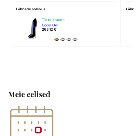
Lõhnade sobivus
Lõhna
Täiuslik vaste
Good Girl
263,12
€
Meie eelised