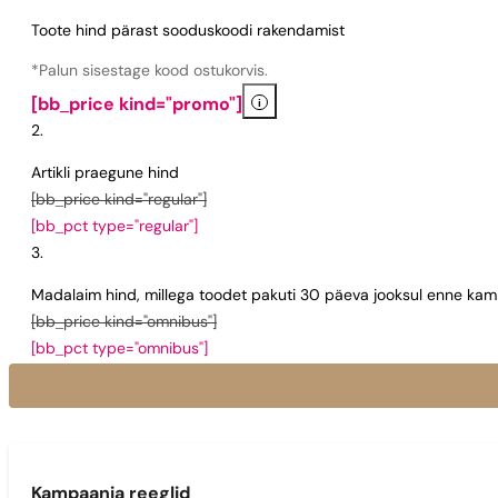
Toote hind pärast sooduskoodi rakendamist
*Palun sisestage kood ostukorvis.
i
[bb_price kind="promo"]
Artikli praegune hind
[bb_price kind="regular"]
[bb_pct type="regular"]
Madalaim hind, millega toodet pakuti 30 päeva jooksul enne kamp
[bb_price kind="omnibus"]
[bb_pct type="omnibus"]
Kampaania reeglid