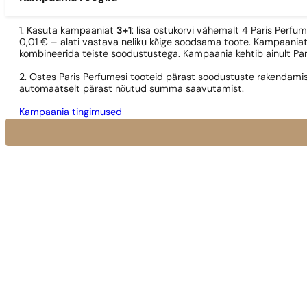
1. Kasuta kampaaniat
3+1
: lisa ostukorvi vähemalt 4 Paris Perfu
0,01 € – alati vastava neliku kõige soodsama toote. Kampaaniat
kombineerida teiste soodustustega. Kampaania kehtib ainult Pa
2. Ostes Paris Perfumesi tooteid pärast soodustuste rakendamis
automaatselt pärast nõutud summa saavutamist.
Kampaania tingimused