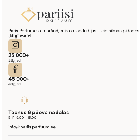
Paris Perfumes on bränd, mis on loodud just teid silmas pidades.
Jälgi meid
25 000+
Jälgijad
45 000+
Jälgijad
Teenus 6 päeva nädalas
E–R:
9:00 - 15:00
info@pariisiparfuum.ee