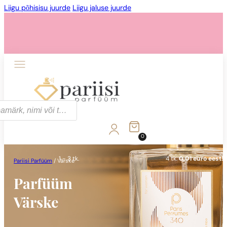
Liigu põhisisu juurde
Liigu jaluse juurde
1 - 3 tk.
4 tk.
0,01 euro eest!
0
1 - 3 tk.
4 tk.
0,01 euro eest!
Pariisi Parfüüm
/
Värske
Parfüüm
Värske