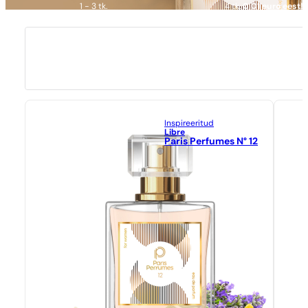
1 - 3 tk.
4 tk.
0,01 euro eest!
Inspireeritud
Libre
Paris Perfumes N° 12