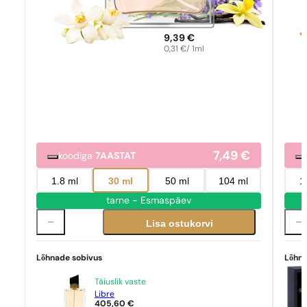
9,39
€
0,31
€
/ 1ml
7,49
€
koodiga
7AASTAT
1.8 ml
30 ml
50 ml
104 ml
1
tarne - Esmaspäev
Lisa ostukorvi
Lõhnade sobivus
Lõhna
Täiuslik vaste
Libre
405,60
€