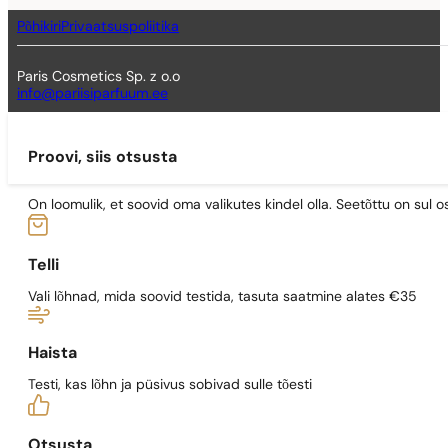
Põhikiri
Privaatsuspoliitika
Paris Cosmetics Sp. z o.o
info@pariisiparfuum.ee
Proovi, siis otsusta
On loomulik, et soovid oma valikutes kindel olla. Seetõttu on su
Telli
Vali lõhnad, mida soovid testida, tasuta saatmine alates €35
Haista
Testi, kas lõhn ja püsivus sobivad sulle tõesti
Otsusta