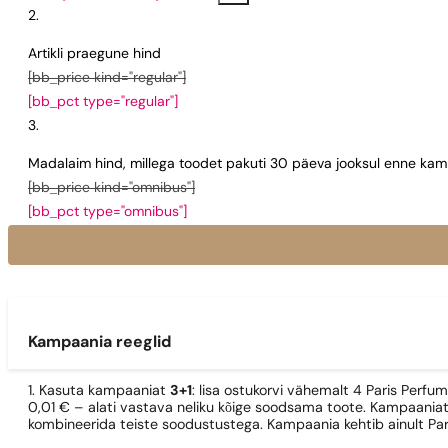
Artikli praegune hind
[bb_price kind="regular"]
[bb_pct type="regular"]
Madalaim hind, millega toodet pakuti 30 päeva jooksul enne kamp
[bb_price kind="omnibus"]
[bb_pct type="omnibus"]
Kampaania reeglid
1. Kasuta kampaaniat
3+1
: lisa ostukorvi vähemalt 4 Paris Perfu
0,01 € – alati vastava neliku kõige soodsama toote. Kampaaniat
kombineerida teiste soodustustega. Kampaania kehtib ainult Pa