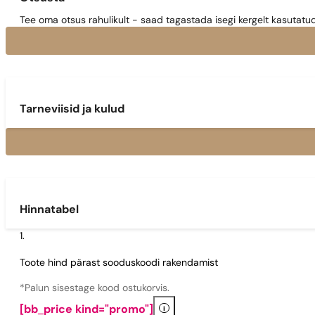
Tee oma otsus rahulikult - saad tagastada isegi kergelt kasutatu
Tarneviisid ja kulud
Hinnatabel
Toote hind pärast sooduskoodi rakendamist
*Palun sisestage kood ostukorvis.
i
[bb_price kind="promo"]