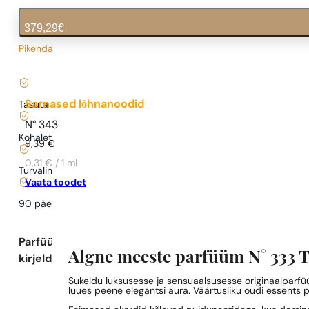
379,29
€
Pikendatud tarneaeg
12,64
€
/ 1ml, käibemaks kaasas
|
Sarnased lõhnanoodid
Tasuta kohaletoimetamine alates
35 €
N° 343
Kohaletoimetamine alates
0,77 €
.
9,39
€
0,31 € / 1 ml
Turvaline ostlemine ja maksed
Vaata toodet
90 päeva
testida
lõhna
Parfüümi
Algne meeste parfüüm N° 333
kirjeldus
Sukeldu luksusesse ja sensuaalsusesse originaalparf
luues peene elegantsi aura. Väärtusliku oudi essents 