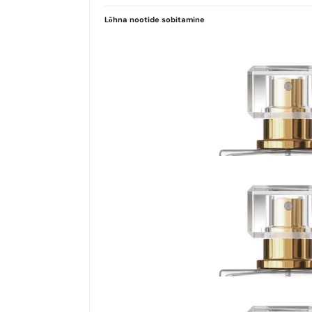
Lõhna nootide sobitamine