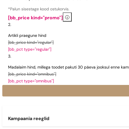
*Palun sisestage kood ostukorvis.
i
[bb_price kind="promo"]
Artikli praegune hind
[bb_price kind="regular"]
[bb_pct type="regular"]
Madalaim hind, millega toodet pakuti 30 päeva jooksul enne kamp
[bb_price kind="omnibus"]
[bb_pct type="omnibus"]
Kampaania reeglid