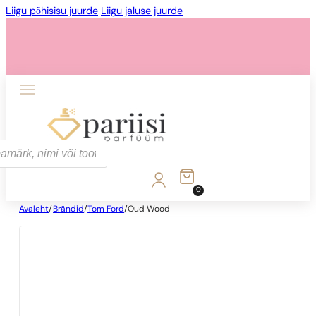
Liigu põhisisu juurde
Liigu jaluse juurde
0
Avaleht
/
Brändid
/
Tom Ford
/
Oud Wood