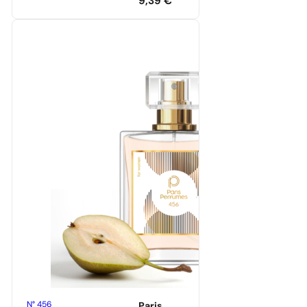
9,39
€
N° 456
Paris