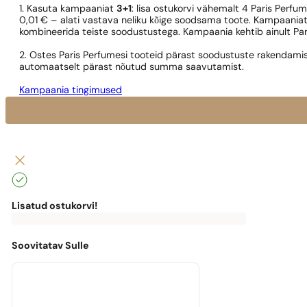
1. Kasuta kampaaniat
3+1
: lisa ostukorvi vähemalt 4 Paris Perfu
0,01 € – alati vastava neliku kõige soodsama toote. Kampaaniat
kombineerida teiste soodustustega. Kampaania kehtib ainult Pa
2. Ostes Paris Perfumesi tooteid pärast soodustuste rakendamis
automaatselt pärast nõutud summa saavutamist.
Kampaania tingimused
Lisatud ostukorvi!
0
€
0,00
€
Tasuta
kohaletoimetamiseni
puudu
Soovitatav Sulle
0,00
€
Masz
darmową
przesyłkę