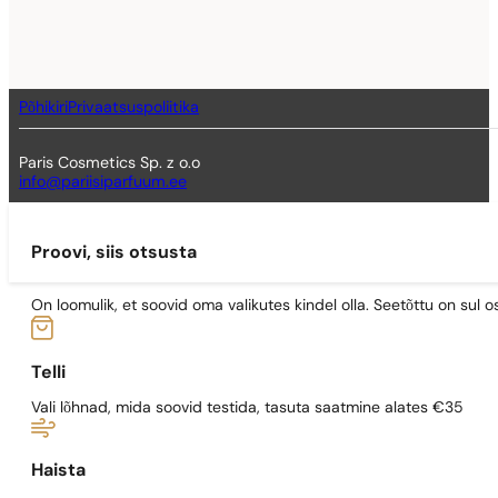
Põhikiri
Privaatsuspoliitika
Paris Cosmetics Sp. z o.o
info@pariisiparfuum.ee
Proovi, siis otsusta
On loomulik, et soovid oma valikutes kindel olla. Seetõttu on su
Telli
Vali lõhnad, mida soovid testida, tasuta saatmine alates €35
Haista