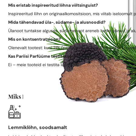
Mis eristab inspireeritud lõhna võltsinguist?
Inspireeritud lõhn on originaalkomositsioon, mis viitab iseloomult 
Mida tähendavad üla-, südame- ja alusnoodid?
Ülanoot tuntakse alguses, südamenoot areneb hetke pärast ja al
Mis on kontsentratsioon?
Olenevalt tootest: kuni 21% (parfüümid) ja kuni 35% (eliksir) – vee
Kas Pariisi Parfüüme testitakse loomadel?
Ei – meie tooteid ei testita loomadel.
Miks Pariisi Parfüümid?
Lemmiklõhn, soodsamalt