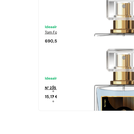
Ideaalne sobivus
Tom Ford
Tabacco Vanilia
690,50
€
Ideaalne sobivus
N° 235 - 35%
15,17
€
Sarnased lõhna noodid