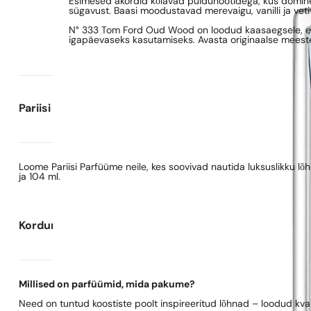
Esimesed akordid kõlavad puidunootidega, kus domineer
sügavust. Baasi moodustavad merevaigu, vanilli ja vet
N° 333 Tom Ford Oud Wood on loodud kaasaegsele, enes
igapäevaseks kasutamiseks. Avasta originaalse mees
Pariisi Parfüümide kohta
Loome Pariisi Parfüüme neile, kes soovivad nautida luksuslikku l
ja 104 ml.
Korduma kippuvad küsimused
Millised on parfüümid, mida pakume?
Need on tuntud koostiste poolt inspireeritud lõhnad – loodud kva