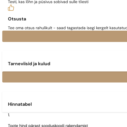
Testi, kas lõhn ja püsivus sobivad sulle tõesti
Otsusta
Tee oma otsus rahulikult - saad tagastada isegi kergelt kasutatu
Tarneviisid ja kulud
Hinnatabel
Toote hind pärast sooduskoodi rakendamist