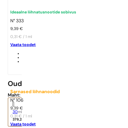
Ideaalne lõhnatusnootide sobivus
N° 333
9,39
€
0,31 € / 1 ml
Vaata toodet
Oud Wood
Sarnased lõhnanoodid
Maht:
N° 106
9,39
€
30
ml
0,31 € / 1 ml
379,29
€
Vaata toodet