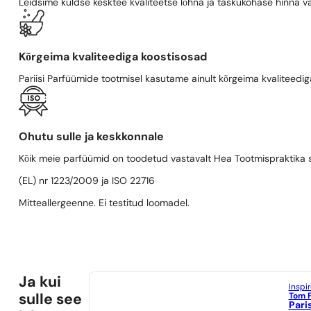
Leidsime kuldse kesktee kvaliteetse lõhna ja taskukohase hinna va
Kõrgeima kvaliteediga koostisosad
Pariisi Parfüümide tootmisel kasutame ainult kõrgeima kvaliteediga
Ohutu sulle ja keskkonnale
Kõik meie parfüümid on toodetud vastavalt Hea Tootmispraktika se
(EL) nr 1223/2009 ja ISO 22716
Mitteallergeenne. Ei testitud loomadel.
Ja kui
Inspi
Tom 
sulle see
Pari