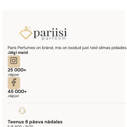
Si
344,17
€
Sarnased lõhna noodid
Paris Perfumes on bränd, mis on loodud just teid silmas pidades.
Lady Million Prive
Jälgi meid
341,90
€
25 000+
Jälgijad
45 000+
Jälgijad
Teenus 6 päeva nädalas
E–R:
9:00 - 15:00