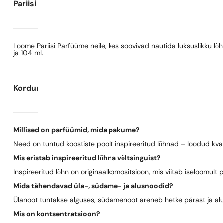
Pariisi Parfüümide kohta
Loome Pariisi Parfüüme neile, kes soovivad nautida luksuslikku l
ja 104 ml.
Korduma kippuvad küsimused
Millised on parfüümid, mida pakume?
Need on tuntud koostiste poolt inspireeritud lõhnad – loodud kva
Mis eristab inspireeritud lõhna võltsinguist?
Inspireeritud lõhn on originaalkomositsioon, mis viitab iseloomult 
Mida tähendavad üla-, südame- ja alusnoodid?
Ülanoot tuntakse alguses, südamenoot areneb hetke pärast ja al
Mis on kontsentratsioon?