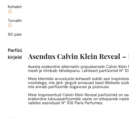
Kohaletoimetamine alates
0,77 €
.
Turvaline ostlemine ja maksed
90 päeva
testida
lõhna
Parfüümi
Asendus Calvin Klein Reveal –
kirjeldus
Avasta erakordne alternatiiv populaarsele Calvin Klein
meeli ja tõmbab tähelepanu. Lahtised parfüümid N° 106
Meie klientide arvustuste kohaselt sobib see inspirats
nootidega, mis järk-järgult annavad teed lillelisele s
mis annab parfüümile sügavuse ja püsivuse.
Meie inspireeritud Calvin Klein Reveal parfüümid on s
erakordne luksusparfüümide vaste on ettepanek naistel
valides asenduse N° 106 Paris Perfumes.