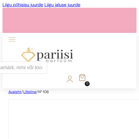
Liigu põhisisu juurde
Liigu jaluse juurde
0
Avaleht
/
Lilleline
/
N° 106