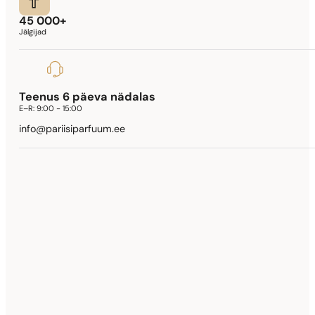
45 000+
Jälgijad
Teenus 6 päeva nädalas
E–R:
9:00 - 15:00
info@pariisiparfuum.ee