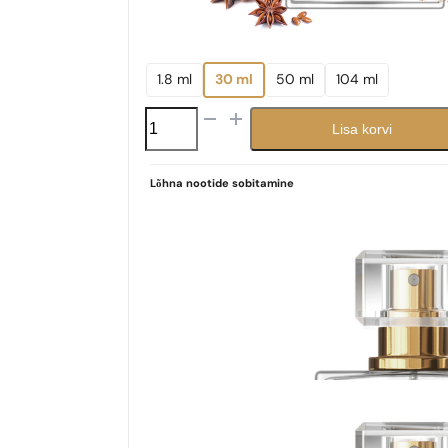
1.8 ml
30 ml
50 ml
104 ml
N°
Lisa korvi
235
kogus
Lõhna nootide sobitamine