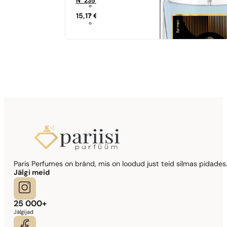
N° 235 - 35%
15,17
€
Sarnased lõhna noodid
Si
344,17
€
Sarnased lõhna noodid
Paris Perfumes on bränd, mis on loodud just teid silmas pidades.
Lady Million Prive
Jälgi meid
341,90
€
25 000+
Jälgijad