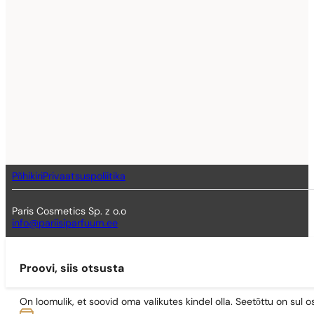
Põhikiri
Privaatsuspoliitika
Paris Cosmetics Sp. z o.o
info@pariisiparfuum.ee
Proovi, siis otsusta
On loomulik, et soovid oma valikutes kindel olla. Seetõttu on su