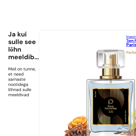
Ja kui
Inspi
Tom 
sulle see
Pari
lõhn
Parf
meeldib...
Meil on tunne,
et need
sarnaste
nootidega
lõhnad sulle
meeldivad