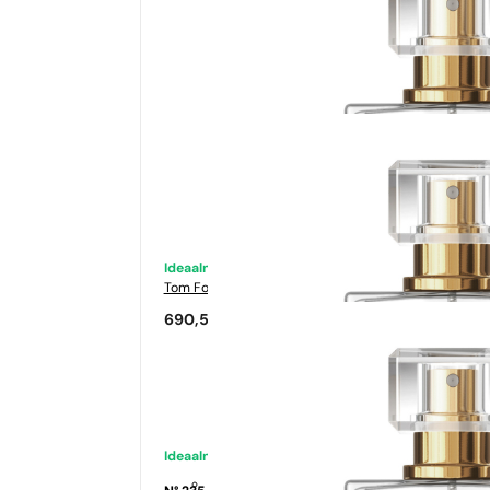
Ideaalne sobivus
Tom Ford
Tabacco Vanilia
690,50
€
Ideaalne sobivus