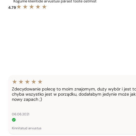
Kogume klientide arvustusi pärast toote ostmist
4.79
Zdecydowanie polecę to moim znajomym, duży wybór i jest to 
chyba wszystko jest w porządku, dodałabym jedynie może jak 
nowy zapach ;)
06.06.2021
Kinnitatud arvustus