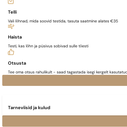
Telli
Vali lõhnad, mida soovid testida, tasuta saatmine alates €35
Haista
Testi, kas lõhn ja püsivus sobivad sulle tõesti
Otsusta
Tee oma otsus rahulikult - saad tagastada isegi kergelt kasutatu
Tarneviisid ja kulud