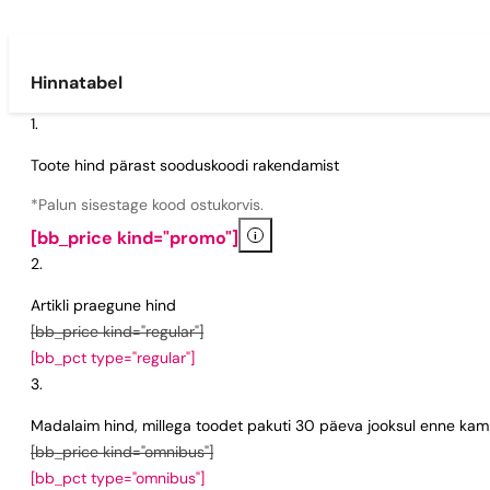
Hinnatabel
Toote hind pärast sooduskoodi rakendamist
*Palun sisestage kood ostukorvis.
i
[bb_price kind="promo"]
Artikli praegune hind
[bb_price kind="regular"]
[bb_pct type="regular"]
Madalaim hind, millega toodet pakuti 30 päeva jooksul enne kamp
[bb_price kind="omnibus"]
[bb_pct type="omnibus"]