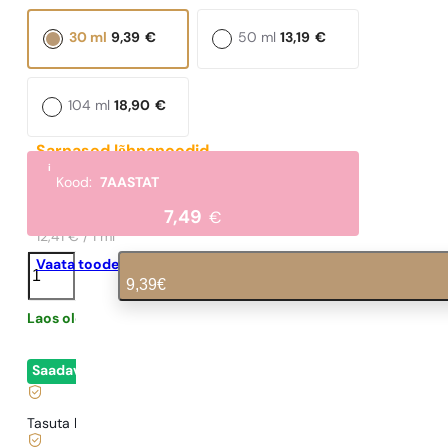
30 ml
9,39
€
50 ml
13,19
€
104 ml
18,90
€
Sarnased lõhnanoodid
i
For Men Extreme
Kood:
7AASTAT
372,27
€
7,49
€
12,41 € / 1 ml
N°
Vaata toodet
106
9,39
€
kogus
Laos olemas
0,31
€
/ 1ml, käibemaks kaasas
|
Saadaval
- kohene lähetamine
Tasuta kohaletoimetamine alates
35 €