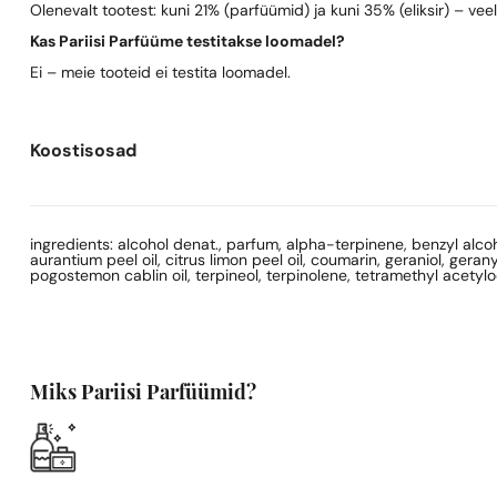
Olenevalt tootest: kuni 21% (parfüümid) ja kuni 35% (eliksir) – vee
Kas Pariisi Parfüüme testitakse loomadel?
Ei – meie tooteid ei testita loomadel.
Koostisosad
ingredients: alcohol denat., parfum, alpha-terpinene, benzyl alcoho
aurantium peel oil, citrus limon peel oil, coumarin, geraniol, geran
pogostemon cablin oil, terpineol, terpinolene, tetramethyl acetyl
Miks Pariisi Parfüümid?