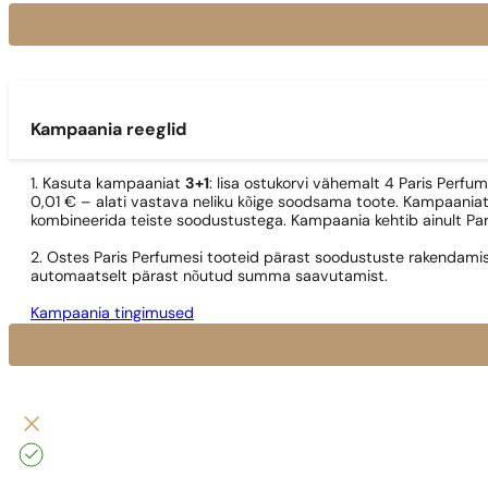
Kampaania reeglid
1. Kasuta kampaaniat
3+1
: lisa ostukorvi vähemalt 4 Paris Perfu
0,01 € – alati vastava neliku kõige soodsama toote. Kampaaniat
kombineerida teiste soodustustega. Kampaania kehtib ainult Pa
2. Ostes Paris Perfumesi tooteid pärast soodustuste rakendamis
automaatselt pärast nõutud summa saavutamist.
Kampaania tingimused