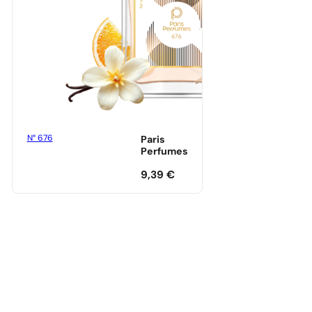
N° 676
Paris
Perfumes
9,39
€