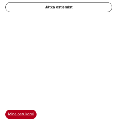
Jätka ostlemist
Mine ostukorvi