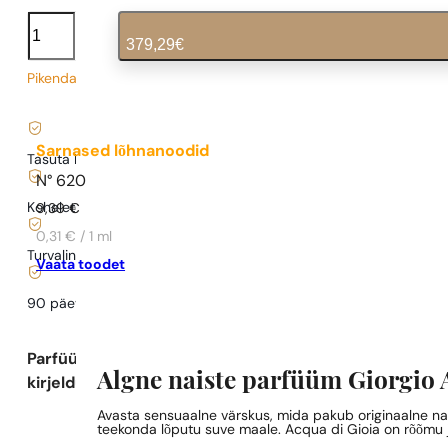
Acqua
di
379,29
€
Gioia
kogus
Pikendatud tarneaeg
7,59
€
/ 1ml, käibemaks kaasas
|
Sarnased lõhnanoodid
Tasuta kohaletoimetamine alates
35 €
N° 620
Kohaletoimetamine alates
0,77 €
.
9,39
€
0,31 € / 1 ml
Turvaline ostlemine ja maksed
Vaata toodet
90 päeva
testida
lõhna
Parfüümi
Algne naiste parfüüm Giorgio 
kirjeldus
Avasta sensuaalne värskus, mida pakub originaalne nai
teekonda lõputu suve maale. Acqua di Gioia on rõõmu ja