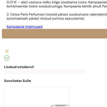
0,01 € – alati vastava neliku kõige soodsama toote. Kampaaniat
kombineerida teiste soodustustega. Kampaania kehtib ainult Pa
2. Ostes Paris Perfumesi tooteid pärast soodustuste rakendamis
automaatselt pärast nõutud summa saavutamist.
Kampaania tingimused
Lisatud ostukorvi!
0
€
0,00
€
Tasuta
kohaletoimetamiseni
puudu
Soovitatav Sulle
0,00
€
Masz
darmową
przesyłkę