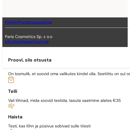
Põhikiri
Privaatsuspoliitika
Paris Cosmetics Sp. z o.o
info@pariisiparfuum.ee
Proovi, siis otsusta
On loomulik, et soovid oma valikutes kindel olla. Seetõttu on su
Telli
Vali lõhnad, mida soovid testida, tasuta saatmine alates €35
Haista
Testi, kas lõhn ja püsivus sobivad sulle tõesti