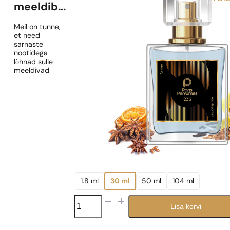
meeldib...
Meil on tunne,
et need
sarnaste
nootidega
lõhnad sulle
meeldivad
1.8 ml
30 ml
50 ml
104 ml
N°
Lisa korvi
235
kogus