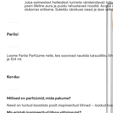
Juba esimestest hetkedest tunnete värskendavat tsitr
peen lilleline aura ja puidu rahustavad noodid. Acqua
olukorras erilisena. Sukeldu värskuse oaasi ja lase sel
Pariisi Parfüümide kohta
Loome Pariisi Parfüüme neile, kes soovivad nautida luksuslikku l
ja 104 ml.
Korduma kippuvad küsimused
Millised on parfüümid, mida pakume?
Need on tuntud koostiste poolt inspireeritud lõhnad – loodud kva
Mis eristab inspireeritud lõhna võltsinguist?