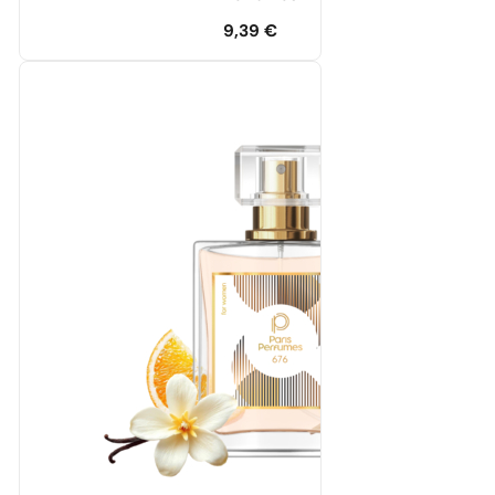
9,39
€