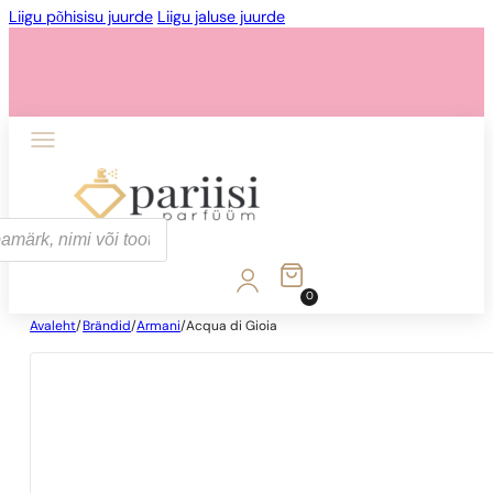
Liigu põhisisu juurde
Liigu jaluse juurde
0
Avaleht
/
Brändid
/
Armani
/
Acqua di Gioia