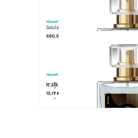
Ideaalne sobivus
Tom Ford
Tabacco Vanilia
690,50
€
Ideaalne sobivus
N° 235 - 35%
15,17
€
Sarnased lõhna noodid
Si