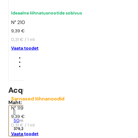
Ideaalne lõhnatusnootide sobivus
N° 210
9,39
€
0,31 € / 1 ml
Vaata toodet
Acqua di Gioia
Sarnased lõhnanoodid
Maht:
N° 119
9,39
€
50
ml
0,31 € / 1 ml
379,29
€
Vaata toodet