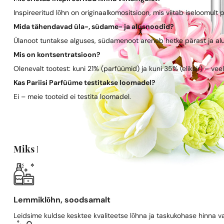
Inspireeritud lõhn on originaalkomositsioon, mis viitab iseloomult 
Mida tähendavad üla-, südame- ja alusnoodid?
Ülanoot tuntakse alguses, südamenoot areneb hetke pärast ja al
Mis on kontsentratsioon?
Olenevalt tootest: kuni 21% (parfüümid) ja kuni 35% (eliksir) – vee
Kas Pariisi Parfüüme testitakse loomadel?
Ei – meie tooteid ei testita loomadel.
Miks Pariisi Parfüümid?
Lemmiklõhn, soodsamalt
Leidsime kuldse kesktee kvaliteetse lõhna ja taskukohase hinna va