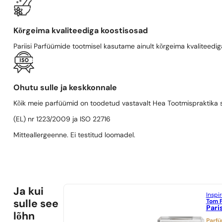
Kõrgeima kvaliteediga koostisosad
Pariisi Parfüümide tootmisel kasutame ainult kõrgeima kvaliteediga
Ohutu sulle ja keskkonnale
Kõik meie parfüümid on toodetud vastavalt Hea Tootmispraktika se
(EL) nr 1223/2009 ja ISO 22716
Mitteallergeenne. Ei testitud loomadel.
Ja kui
Inspi
Tom 
sulle see
Pari
lõhn
Parf