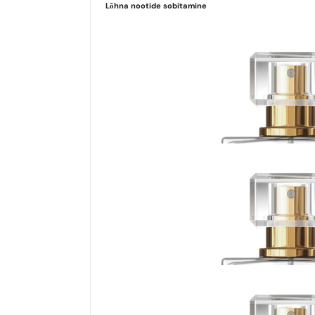
Lõhna nootide sobitamine