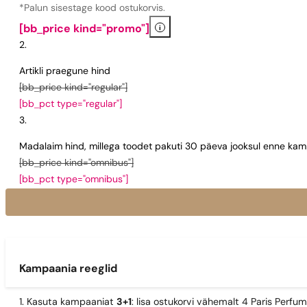
*Palun sisestage kood ostukorvis.
i
[bb_price kind="promo"]
Artikli praegune hind
[bb_price kind="regular"]
[bb_pct type="regular"]
Madalaim hind, millega toodet pakuti 30 päeva jooksul enne kamp
[bb_price kind="omnibus"]
[bb_pct type="omnibus"]
Kampaania reeglid
1. Kasuta kampaaniat
3+1
: lisa ostukorvi vähemalt 4 Paris Perfu