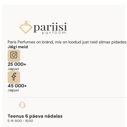
344,17
€
Sarnased lõhna noodid
Paris Perfumes on bränd, mis on loodud just teid silmas pidades.
Lady Million Prive
Jälgi meid
341,90
€
25 000+
Jälgijad
45 000+
Jälgijad
Teenus 6 päeva nädalas
E–R:
9:00 - 15:00