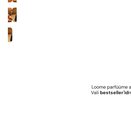
35% lõhnaaine kontsentratsioon
Mehed
Loome parfüüme al
Vali
bestseller'id
m