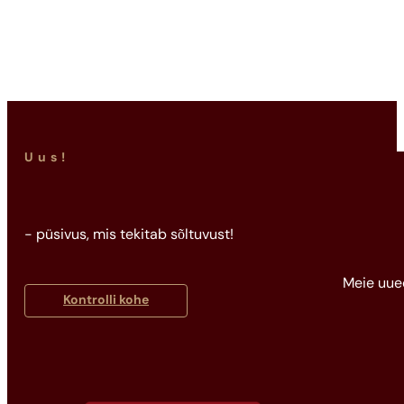
Good Girl
263,12
€
Uus!
- püsivus, mis tekitab sõltuvust!
Meie uue
Kontrolli kohe