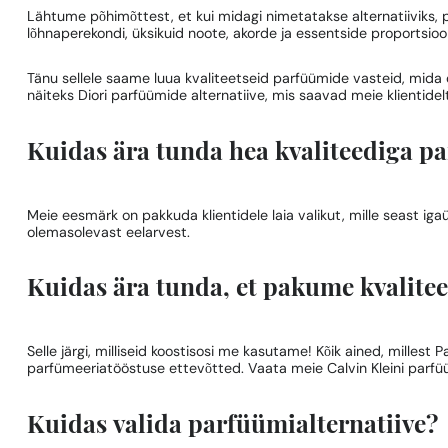
Lähtume põhimõttest, et kui midagi nimetatakse alternatiiviks,
lõhnaperekondi, üksikuid noote, akorde ja essentside proportsioo
Tänu sellele saame luua kvaliteetseid parfüümide vasteid, mida 
näiteks Diori parfüümide alternatiive, mis saavad meie klientidel
Kuidas ära tunda hea kvaliteediga pa
Meie eesmärk on pakkuda klientidele laia valikut, mille seast i
olemasolevast eelarvest.
Kuidas ära tunda, et pakume kvalitee
Selle järgi, milliseid koostisosi me kasutame! Kõik ained, milles
parfümeeriatööstuse ettevõtted. Vaata meie Calvin Kleini parf
Kuidas valida parfüümialternatiive?