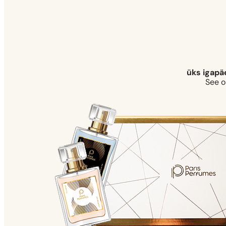
üks igapä
See o