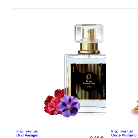
Inspireeritud
Inspireeritud
Oud Voyager
Code Profumo