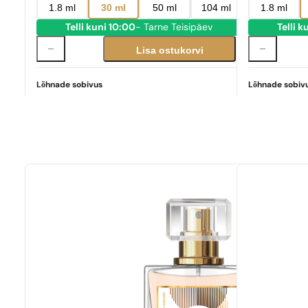
1.8 ml
30 ml
50 ml
104 ml
1.8 ml
Telli kuni 10:00
- Tarne Teisipäev
Telli k
Lisa ostukorvi
Lõhnade sobivus
Lõhnade sobiv
Täiuslik vaste
Donna Born In Roma
329,00
€