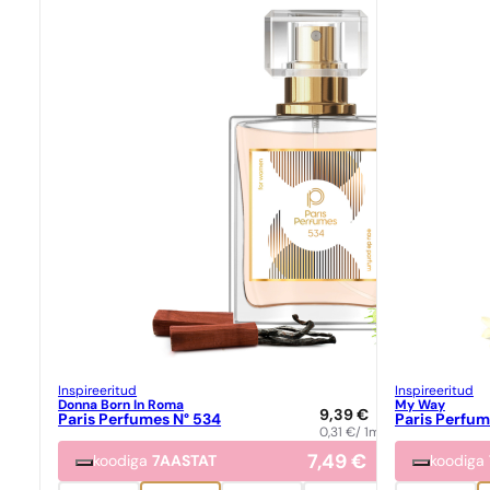
Inspireeritud
Inspireeritud
Donna Born In Roma
My Way
9,39
€
Paris Perfumes N° 534
Paris Perfum
0,31
€
/ 1ml
7,49
€
koodiga
7AASTAT
koodiga