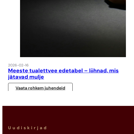
2026-02-16
Meeste tualettvee edetabel – lõhnad, mis
jätavad mulje
Vaata rohkem juhendeid
Uudiskirjad