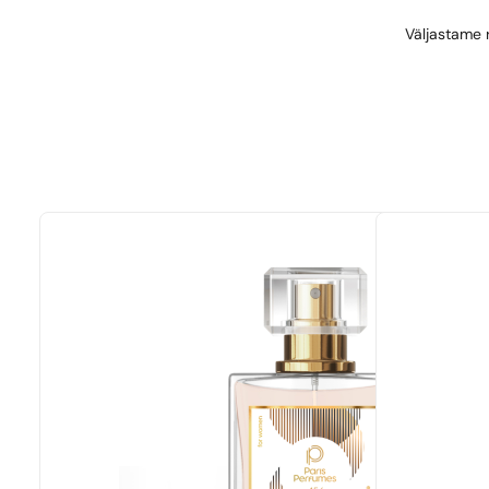
Väljastame r