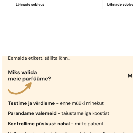
Lõhnade sobivus
Lõhnade sobiv
Täiuslik vaste
Sauvage Parfum
1199,00
€
Eemalda etikett, säilita lõhn...
Miks valida
Me
meie parfüüme?
Testime ja võrdleme
- enne müüki minekut
Parandame valemeid
- täiustame iga koostist
Kontrollime püsivust nahal
- mitte paberil