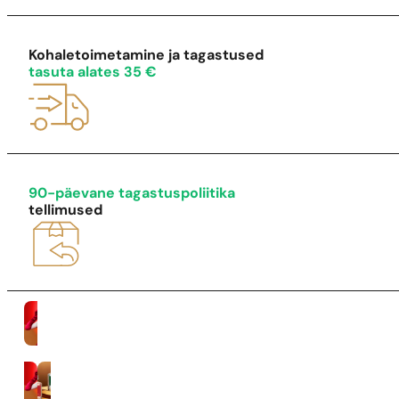
1 - 3 tk.
4 tk.
0,01 euro eest!
Kohaletoimetamine ja tagastused
tasuta alates 35 €
90-päevane tagastuspoliitika
tellimused
Naised