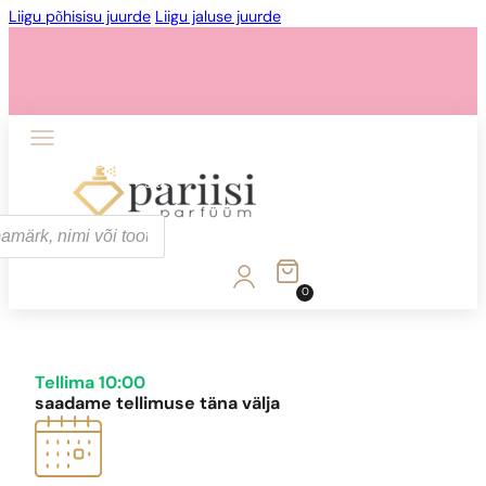
Liigu põhisisu juurde
Liigu jaluse juurde
1 - 3 tk.
4 tk.
0,01 euro eest!
0
1 - 3 tk.
4 tk.
0,01 euro eest!
Tellima 10:00
saadame tellimuse täna välja