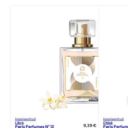
Inspireeritud
Inspireeritud
Libre
Chloé
9,39
€
Paris Perfumes N° 12
Paris Perfum