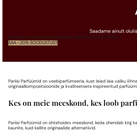
Saadame ainult olulis
Section
SAA -20% SOODUSTUST
Pariisi Parfüümid on veebiparfümeeria, kust leiad laia valiku lõh
originaalkompositsioonide ja kvaliteetsete inspireeritud parfüümid
Kes on meie meeskond, kes loob parf
Pariisi Parfüümid on ühtehoidev meeskond, keda ühendab kirg k
kaunite, kuid kallite originaalide alternatiivid.