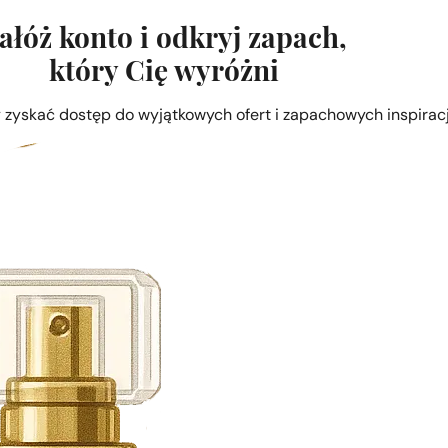
ałóż konto i odkryj zapach,
który Cię wyróżni
by zyskać dostęp do wyjątkowych ofert i zapachowych inspiracj