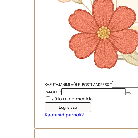
KASUTAJANIMI VÕI E-POSTI AADRESS
*
PAROOL
*
Jäta mind meelde
Logi sisse
Kaotasid parooli?