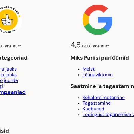
4,8
0+ arvustust
3600+ arvustust
ategooriad
Miks Pariisi parfüümid
a jaoks
Meist
a jaoks
Lõhnaviktoriin
o juurde
Saatmine ja tagastami
gi
mpaaniad
Kohaletoimetamine
Tagastamine
Kaebused
Lepingust taganemise 
isid