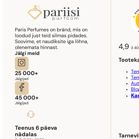
Paris Perfumes on bränd, mis on
loodud just teid silmas pidades.
Soovime, et naudiksite iga lõhna,
4,9
olenemata hinnast.
3 40
Jälgi meid
Tootek
Tem
25 000+
Tem
Jälgijad
Aut
Blo
Ka
45 000+
Jälgijad
Teenus 6 päeva
nädalas
Tarnevi