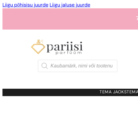
Liigu põhisisu juurde
Liigu jaluse juurde
1 - 3 tk.
4 tk.
0,01 euro e
Products
search
1 - 3 tk.
4 tk.
0,01 euro e
TEMA JAOKS
TEMA
1 - 3 tk.
4 tk.
0,01 euro e