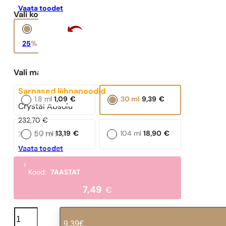
Vaata toodet
Vali kontsentratsioon
Tugevam ja kauem
kestev lõhn
25
%
35%
Vali maht:
Sarnased lõhnanoodid
1.8 ml
1,09
€
30 ml
9,39
€
Crystal Absolu
232,70
€
50 ml
13,19
€
104 ml
18,90
€
7,76 € / 1 ml
Vaata toodet
i
Kood:
7AASTAT
7,49
€
N°
228
9,39
€
kogus