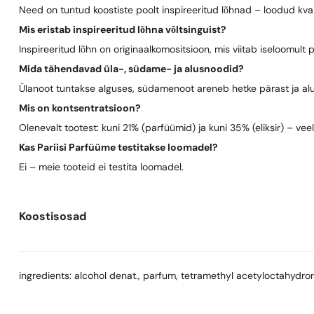
Need on tuntud koostiste poolt inspireeritud lõhnad – loodud kva
Mis eristab inspireeritud lõhna võltsinguist?
Inspireeritud lõhn on originaalkomositsioon, mis viitab iseloomult 
Mida tähendavad üla-, südame- ja alusnoodid?
Ülanoot tuntakse alguses, südamenoot areneb hetke pärast ja al
Mis on kontsentratsioon?
Olenevalt tootest: kuni 21% (parfüümid) ja kuni 35% (eliksir) – vee
Kas Pariisi Parfüüme testitakse loomadel?
Ei – meie tooteid ei testita loomadel.
Koostisosad
ingredients: alcohol denat., parfum, tetramethyl acetyloctahydrona