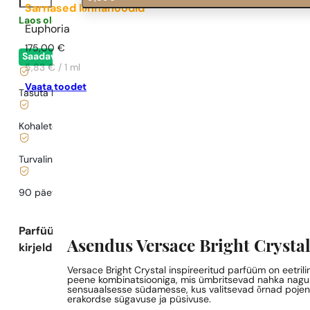
Sarnased lõhnanoodid
Laos olemas
0,31
€
/ 1ml, käibemaks kaasas
Euphoria
|
175,00
€
Saadaval
- kohene lähetamine
5,83 € / 1 ml
Vaata toodet
Tasuta kohaletoimetamine alates
35 €
Kohaletoimetamine alates
0,77 €
.
Turvaline ostlemine ja maksed
90 päeva
testida
lõhna
Parfüümi
Asendus Versace Bright Crystal
kirjeldus
Versace Bright Crystal inspireeritud parfüüm on eetriline
peene kombinatsiooniga, mis ümbritsevad nahka nagu õ
sensuaalsesse südamesse, kus valitsevad õrnad pojeng
erakordse sügavuse ja püsivuse.