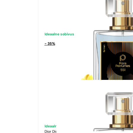
Ideaalne sobivus
- 35%
Ideaalne sobivus
Dior
Dior Sauvage Elixir