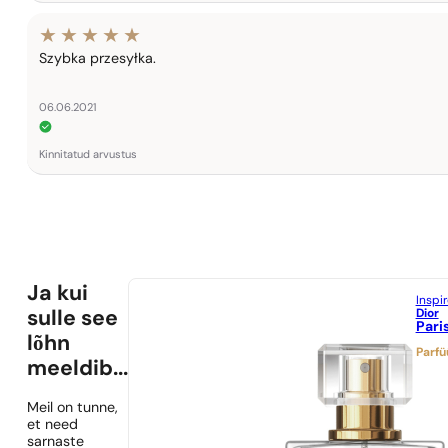
Szybka przesyłka.
06.06.2021
Kinnitatud arvustus
Ja kui
Inspi
Dior
sulle see
Pari
lõhn
Parf
meeldib...
Meil on tunne,
et need
sarnaste