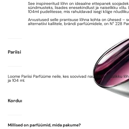
See inspireeritud lõhn on ideaalne ettepanek soojadek
sündmusteks, lisades enesekindlust ja naiselikku võlu
104ml pudelitesse, mis rahuldavad isegi kõige nõudlik
Arvustused selle prantsuse lõhna kohta on ühesed – see
alternatiivi kallitele, brändi parfüümidele, on N° 228 Par
Pariisi Parfüümide kohta
Loome Pariisi Parfüüme neile, kes soovivad nautida luksuslikku l
ja 104 ml.
Korduma kippuvad küsimused
Millised on parfüümid, mida pakume?