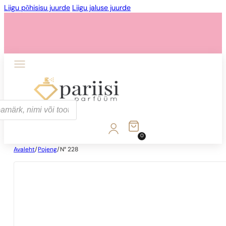
Liigu põhisisu juurde
Liigu jaluse juurde
0
Avaleht
/
Pojeng
/
N° 228