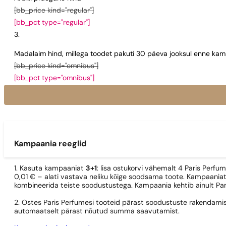
[bb_price kind="regular"]
[bb_pct type="regular"]
Madalaim hind, millega toodet pakuti 30 päeva jooksul enne kamp
[bb_price kind="omnibus"]
[bb_pct type="omnibus"]
Kampaania reeglid
1. Kasuta kampaaniat
3+1
: lisa ostukorvi vähemalt 4 Paris Perfu
0,01 € – alati vastava neliku kõige soodsama toote. Kampaaniat
kombineerida teiste soodustustega. Kampaania kehtib ainult Pa
2. Ostes Paris Perfumesi tooteid pärast soodustuste rakendamis
automaatselt pärast nõutud summa saavutamist.