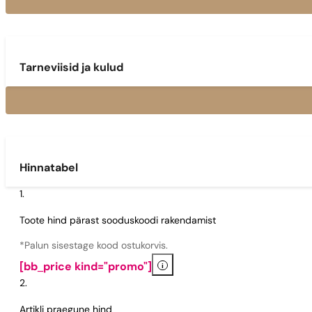
Tarneviisid ja kulud
Hinnatabel
Toote hind pärast sooduskoodi rakendamist
*Palun sisestage kood ostukorvis.
i
[bb_price kind="promo"]
Artikli praegune hind