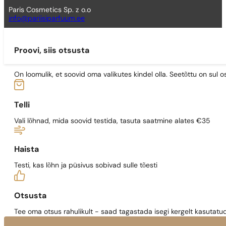
Paris Cosmetics Sp. z o.o
info@pariisiparfuum.ee
Proovi, siis otsusta
On loomulik, et soovid oma valikutes kindel olla. Seetõttu on su
Telli
Vali lõhnad, mida soovid testida, tasuta saatmine alates €35
Haista
Testi, kas lõhn ja püsivus sobivad sulle tõesti
Otsusta
Tee oma otsus rahulikult - saad tagastada isegi kergelt kasutatu