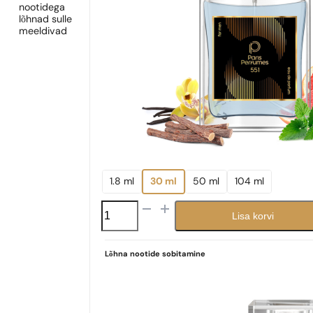
nootidega
lõhnad sulle
meeldivad
1.8 ml
30 ml
50 ml
104 ml
N°
Lisa korvi
551
kogus
Lõhna nootide sobitamine