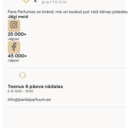
Sarnased lõhna noodid
Paris Perfumes on bränd, mis on loodud just teid silmas pidades.
Sauvage Parfum
Jälgi meid
1199,00
€
25 000+
Jälgijad
45 000+
Jälgijad
Teenus 6 päeva nädalas
E–R:
9:00 - 15:00
info@pariisiparfuum.ee