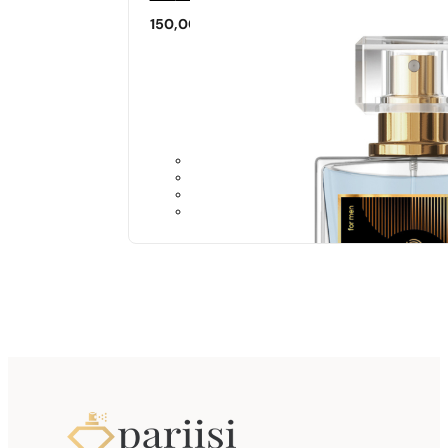
150,00
€
Sarnased lõhna noodid
Obsession NIght Men
169,00
€