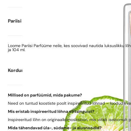
Pariisi Parfüümide kohta
Loome Pariisi Parfüüme neile, kes soovivad nautida luksuslikku l
ja 104 ml.
Korduma kippuvad küsimused
Millised on parfüümid, mida pakume?
Need on tuntud koostiste poolt inspireeritud lõhnad – loodud kva
Mis eristab inspireeritud lõhna võltsinguist?
Inspireeritud lõhn on originaalkomositsioon, mis viitab iseloomult 
Mida tähendavad üla-, südame- ja alusnoodid?