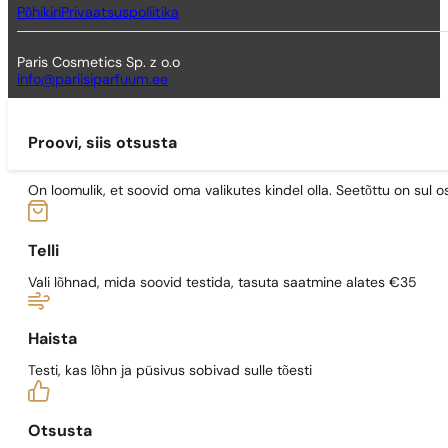
Põhikiri
Privaatsuspoliitika
Paris Cosmetics Sp. z o.o
info@pariisiparfuum.ee
Proovi, siis otsusta
On loomulik, et soovid oma valikutes kindel olla. Seetõttu on su
Telli
Vali lõhnad, mida soovid testida, tasuta saatmine alates €35
Haista
Testi, kas lõhn ja püsivus sobivad sulle tõesti
Otsusta