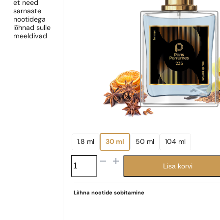
et need
sarnaste
nootidega
lõhnad sulle
meeldivad
1.8 ml
30 ml
50 ml
104 ml
N°
Lisa korvi
235
kogus
Lõhna nootide sobitamine