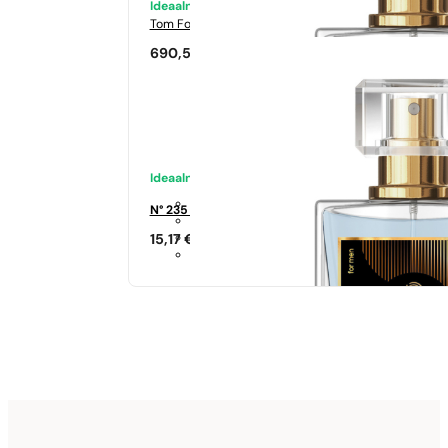
Ideaalne sobivus
Tom Ford
Tabacco Vanilia
690,50
€
Ideaalne sobivus
N° 235 - 35%
15,17
€
Sarnased lõhna noodid
Si
344,17
€