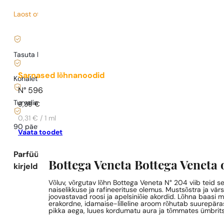
Laost otsas
14,55
€
/ 1ml, käibemaks kaasas
|
Tasuta kohaletoimetamine alates
35 €
Sarnased lõhnanoodid
Kohaletoimetamine alates
0,77 €
.
N° 596
Turvaline ostlemine ja maksed
9,39
€
0,31 € / 1 ml
90 päeva
testida
lõhna
Vaata toodet
Parfüümi
Bottega Veneta Bottega Veneta 
kirjeldus
Võluv, võrgutav lõhn Bottega Veneta N° 204 viib teid s
naiselikkuse ja rafineerituse olemus. Mustsõstra ja vä
joovastavad roosi ja apelsiniõie akordid. Lõhna baasi 
erakordne, idamaise-lilleline aroom rõhutab suurepäras
pikka aega, luues kordumatu aura ja tõmmates ümbritse