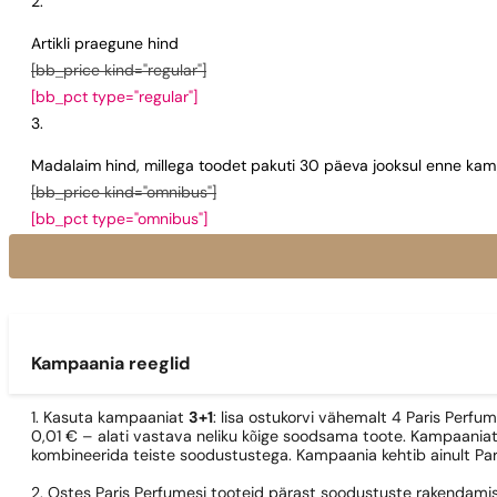
Artikli praegune hind
[bb_price kind="regular"]
[bb_pct type="regular"]
Madalaim hind, millega toodet pakuti 30 päeva jooksul enne kamp
[bb_price kind="omnibus"]
[bb_pct type="omnibus"]
Kampaania reeglid
1. Kasuta kampaaniat
3+1
: lisa ostukorvi vähemalt 4 Paris Perfu
0,01 € – alati vastava neliku kõige soodsama toote. Kampaaniat
kombineerida teiste soodustustega. Kampaania kehtib ainult Pa
2. Ostes Paris Perfumesi tooteid pärast soodustuste rakendamis