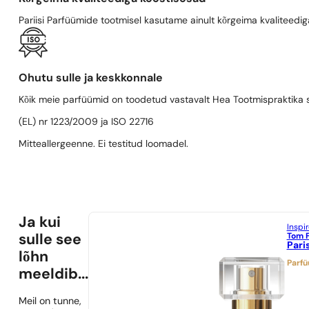
Pariisi Parfüümide tootmisel kasutame ainult kõrgeima kvaliteediga
Ohutu sulle ja keskkonnale
Kõik meie parfüümid on toodetud vastavalt Hea Tootmispraktika se
(EL) nr 1223/2009 ja ISO 22716
Mitteallergeenne. Ei testitud loomadel.
Ja kui
Inspi
Tom 
sulle see
Pari
lõhn
Parf
meeldib...
Meil on tunne,