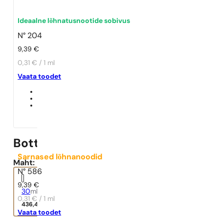
Ideaalne lõhnatusnootide sobivus
N° 204
9,39
€
0,31 € / 1 ml
Vaata toodet
Bottega Veneta EDP
Sarnased lõhnanoodid
Maht:
N° 586
9,39
€
30
ml
0,31 € / 1 ml
436,47
€
Vaata toodet