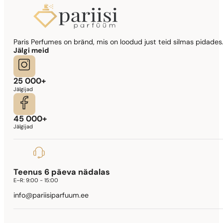
Sarnased lõhna noodid
Paris Perfumes on bränd, mis on loodud just teid silmas pidades.
Lady Million Prive
Jälgi meid
341,90
€
25 000+
Jälgijad
45 000+
Jälgijad
Teenus 6 päeva nädalas
E–R:
9:00 - 15:00
info@pariisiparfuum.ee