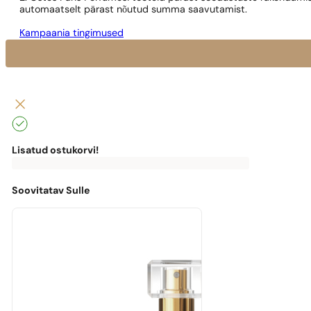
automaatselt pärast nõutud summa saavutamist.
Kampaania tingimused
Lisatud ostukorvi!
0
€
0,00
€
Tasuta
kohaletoimetamiseni
puudu
Soovitatav Sulle
0,00
€
Masz
darmową
przesyłkę