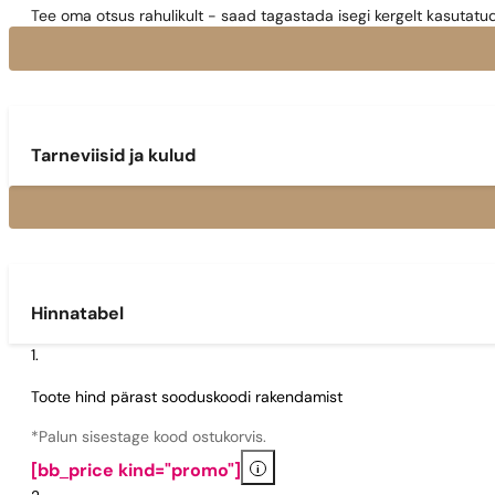
Tee oma otsus rahulikult - saad tagastada isegi kergelt kasutatu
Tarneviisid ja kulud
Hinnatabel
Toote hind pärast sooduskoodi rakendamist
*Palun sisestage kood ostukorvis.
i
[bb_price kind="promo"]