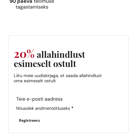
90 päeva
tellimuse
tagastamiseks
20%
allahindlust
esimeselt ostult
Liitu meie uudiskirjaga, et saada allahindlust
oma esimeselt ostult
Section
Nõusolek andmetöötluseks
*
Registreeru