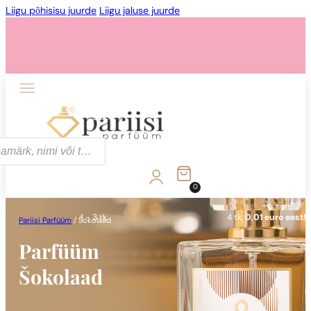
Liigu põhisisu juurde
Liigu jaluse juurde
1 - 3 tk.
4 tk.
0,01 euro eest!
0
1 - 3 tk.
4 tk.
0,01 euro eest!
Pariisi Parfüüm
/
Šokolaad
Parfüüm
Šokolaad