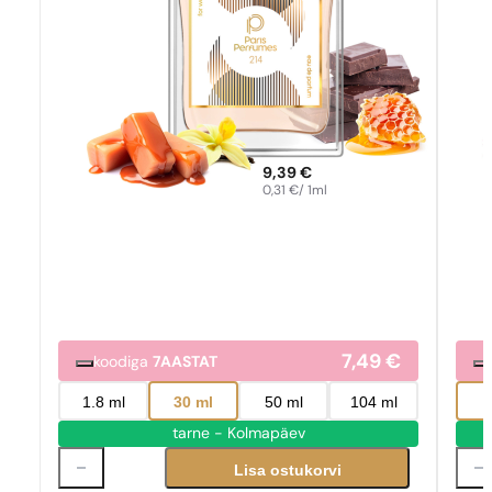
9,39
€
0,31
€
/ 1ml
7,49
€
koodiga
7AASTAT
1.8 ml
30 ml
50 ml
104 ml
tarne - Kolmapäev
Lisa ostukorvi