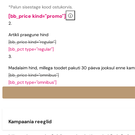
*Palun sisestage kood ostukorvis.
i
[bb_price kind="promo"]
Artikli praegune hind
[bb_price kind="regular"]
[bb_pct type="regular"]
Madalaim hind, millega toodet pakuti 30 päeva jooksul enne kamp
[bb_price kind="omnibus"]
[bb_pct type="omnibus"]
Kampaania reeglid