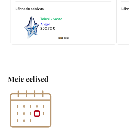
Lõhnade sobivus
Lõhna
Täiuslik vaste
Angel
252,72
€
Meie eelised