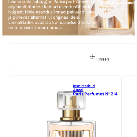
Leia endale sobiv lõhn Pariisi parfüümide ja
1 - 3 tk.
4 tk.
0,01 euro eest!
originaalbrändide loodud asenduslõhnade
hulgast. Meie asenduslõhnad pakuvad ilusat
ja põnevat alternatiivi originaalidele,
võimaldades avastada ainulaadseid aroome
oma rahakotti koormamata.
Filtreeri
Inspireeritud
Angel
Paris Perfumes N° 214