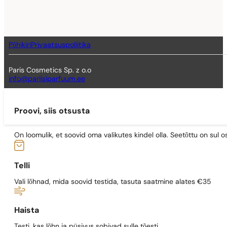
Põhikiri
Privaatsuspoliitika
Paris Cosmetics Sp. z o.o
info@pariisiparfuum.ee
Proovi, siis otsusta
On loomulik, et soovid oma valikutes kindel olla. Seetõttu on su
Telli
Vali lõhnad, mida soovid testida, tasuta saatmine alates €35
Haista
Testi, kas lõhn ja püsivus sobivad sulle tõesti