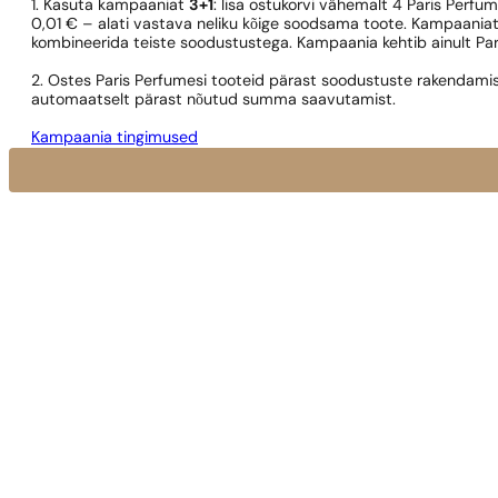
1. Kasuta kampaaniat
3+1
: lisa ostukorvi vähemalt 4 Paris Perfu
0,01 € – alati vastava neliku kõige soodsama toote. Kampaaniat
kombineerida teiste soodustustega. Kampaania kehtib ainult Pa
2. Ostes Paris Perfumesi tooteid pärast soodustuste rakendamis
automaatselt pärast nõutud summa saavutamist.
Kampaania tingimused