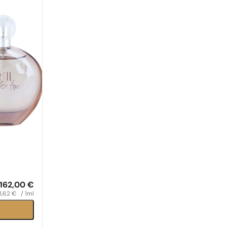
162,00
€
1,62
€
/ 1ml