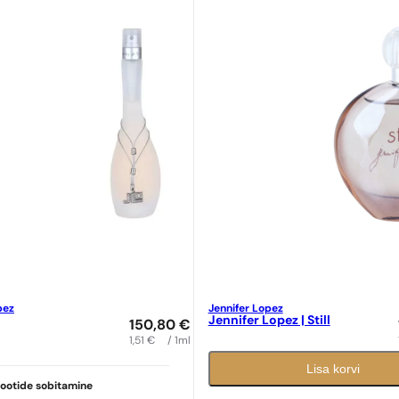
pez
Jennifer Lopez
Jennifer Lopez | Still
150,80
€
1,51
€
/ 1ml
Lisa korvi
ootide sobitamine