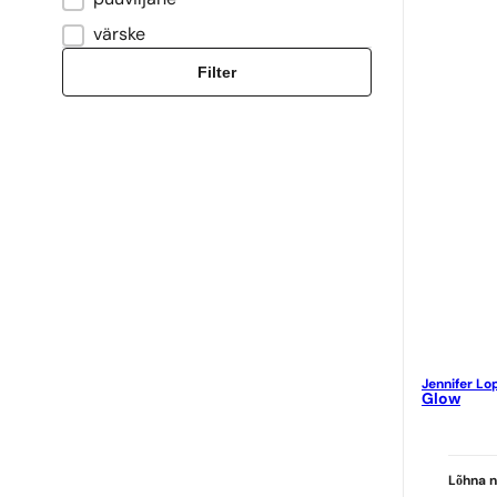
värske
Filter
Jennifer Lo
Glow
Lõhna n