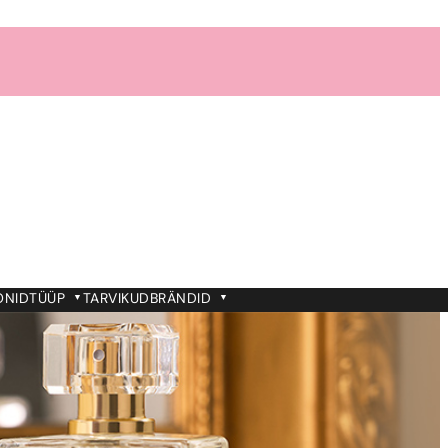
ONID
TÜÜP
TARVIKUD
BRÄNDID