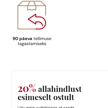
9,39
90 päeva
tellimuse
tagastamiseks
Sarnas
noodi
N° 76
9,39
20%
allahindlust
Sarnas
noodi
esimeselt ostult
N° 126
9,39