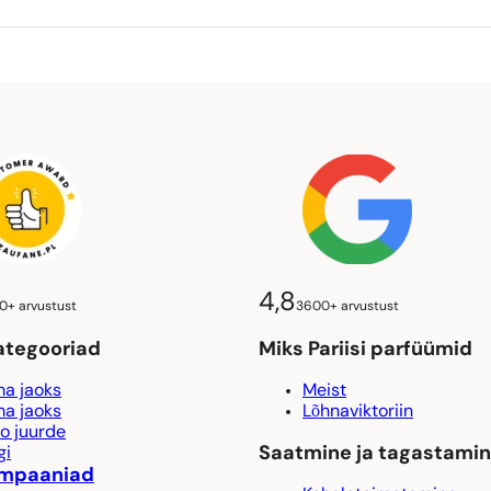
9,39
€
4,8
0+ arvustust
3600+ arvustust
ategooriad
Miks Pariisi parfüümid
a jaoks
Meist
a jaoks
Lõhnaviktoriin
o juurde
Saatmine ja tagastami
gi
mpaaniad