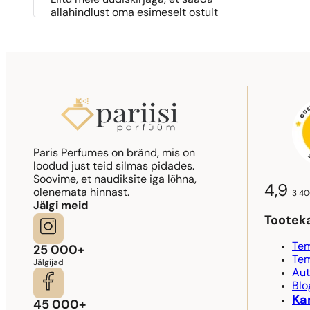
Liitu meie uudiskirjaga, et saada
allahindlust oma esimeselt ostult
Paris Perfumes on bränd, mis on
loodud just teid silmas pidades.
Soovime, et naudiksite iga lõhna,
4,9
olenemata hinnast.
3 40
Jälgi meid
Tootek
Tem
25 000+
Tem
Jälgijad
Aut
Blo
Ka
45 000+