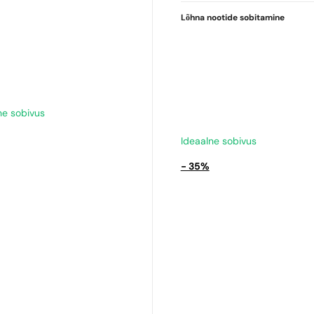
Lõhna nootide sobitamine
ne sobivus
Ideaalne sobivus
- 35%