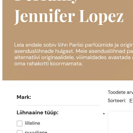
Jennifer Lopez
Leia endale sobiv lõhn Pariisi parfüümide ja ori
asenduslõhnade hulgast. Meie asenduslõhnad pak
alternatiivi originaalidele, võimaldades avastad
oma rahakotti koormamata.
Toodete arv:
Mark:
Sor
Sor
Sorteeri:
Lõhnaaine tüüp:
lilleline
Typ zapachu
puuviljane