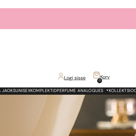
Korv
Logi sisse
0
 JAOKS
UNISEX
KOMPLEKTID
PERFUME ANALOGUES
KOLLEKTSIO