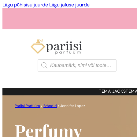
Liigu põhisisu juurde
Liigu jaluse juurde
Products
search
TEMA JAOKS
TEMA
Pariisi Parfüüm
/
Brändid
/
Jennifer Lopez
Perfumy