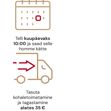
Telli
kuupäevaks
10:00
ja saad selle
homme kätte
Tasuta
kohaletoimetamine
Ideaal
ja tagastamine
Jennif
alates 35 €