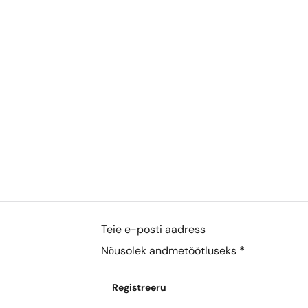
€
Jennifer Lopez
N° 556
9,39
€
ed lõhna
d
Sarnased lõhna
noodid
€
N° 336
9,39
€
Section
Nõusolek andmetöötluseks
*
ed lõhna
d
Sarnased lõhna
Registreeru
noodid
€
N° 152