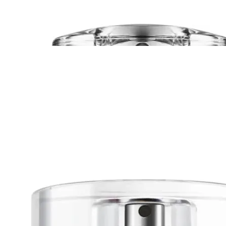
-
21
%