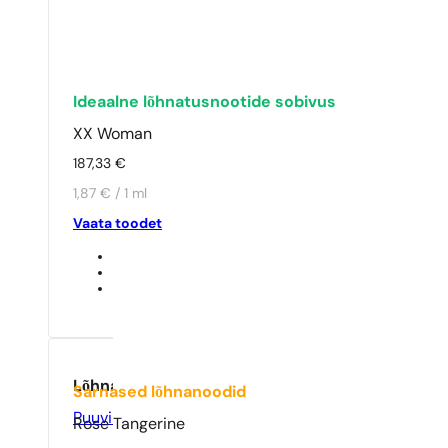
Ideaalne lõhnatusnootide sobivus
XX Woman
187,33
€
1,87 € / 1 ml
Vaata toodet
Lõhna tüüp
Sarnased lõhnanoodid
Puuviljane
,
Värske
Rose Tangerine