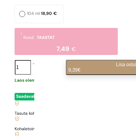
104 ml
18,90
€
i
Kood:
7AASTAT
7,49
€
N°
Lisa ostu
152
9,39
€
kogus
Laos olemas
0,31
€
/ 1ml, käibemaks kaasas
|
Saadaval
- kohene lähetamine
Tasuta kohaletoimetamine alates
35 €
Kohaletoimetamine alates
0,77 €
.