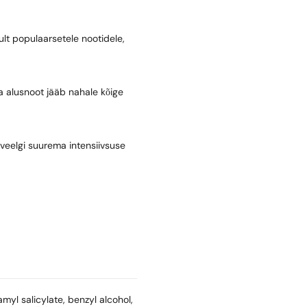
mult populaarsetele nootidele,
 alusnoot jääb nahale kõige
– veelgi suurema intensiivsuse
myl salicylate, benzyl alcohol,