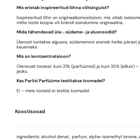
Mis eristab inspireeritud lõhna võltsinguist?
Inspireeritud lõhn on originaalkomositsioon, mis viitab iseloo
mitte toote koopia või brändi esindumine originaalina.
Mida tähendavad üla-, südame- ja alusnoodid?
Ülanoot tuntakse alguses, südamenoot areneb hetke pärast ja
kauemaks.
Mis on kontsentratsioon?
Olenevalt tootest: kuni 21% (parfüümid) ja kuni 35% (eliksir) 
jaoks.
Kas Pariisi Parfüüme testitakse loomadel?
Ei – meie tooteid ei testita loomadel.
Koostisosad
ingredients: alcohol denat., parfum, alpha-isomethyl ionone, a