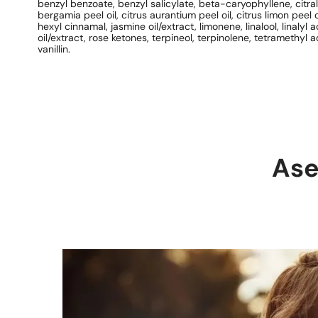
benzyl benzoate, benzyl salicylate, beta-caryophyllene, citral,
bergamia peel oil, citrus aurantium peel oil, citrus limon peel o
hexyl cinnamal, jasmine oil/extract, limonene, linalool, linalyl 
oil/extract, rose ketones, terpineol, terpinolene, tetramethy
vanillin.
Ase