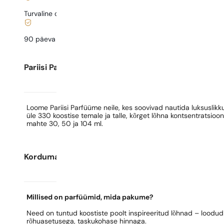
Turvaline ostlemine ja maksed
90 päeva
testida
lõhna
Pariisi Parfüümide kohta
Loome Pariisi Parfüüme neile, kes soovivad nautida luksusli
üle 330 koostise temale ja talle, kõrget lõhna kontsentratsioo
mahte 30, 50 ja 104 ml.
Korduma kippuvad küsimused
Millised on parfüümid, mida pakume?
Need on tuntud koostiste poolt inspireeritud lõhnad – loodud 
rõhuasetusega, taskukohase hinnaga.