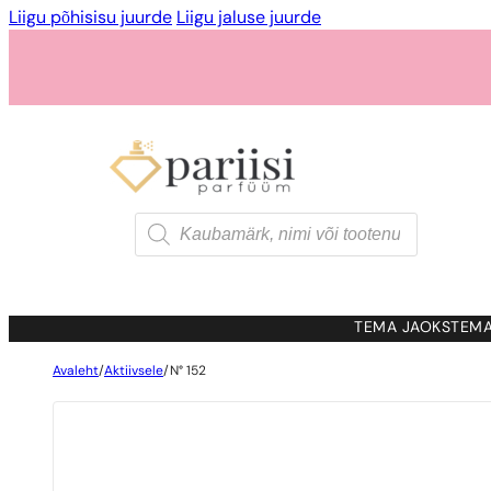
Liigu põhisisu juurde
Liigu jaluse juurde
Products
search
TEMA JAOKS
TEMA
Avaleht
/
Aktiivsele
/
N° 152