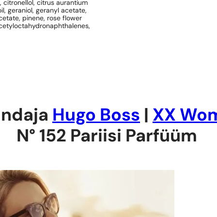
 citronellol, citrus aurantium
il, geraniol, geranyl acetate,
acetate, pinene, rose flower
l acetyloctahydronaphthalenes,
ndaja
Hugo Boss
|
XX Wo
N° 152 Pariisi Parfüüm