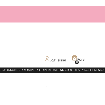
Korv
Logi sisse
0
 JAOKS
UNISEX
KOMPLEKTID
PERFUME ANALOGUES
KOLLEKTSIO