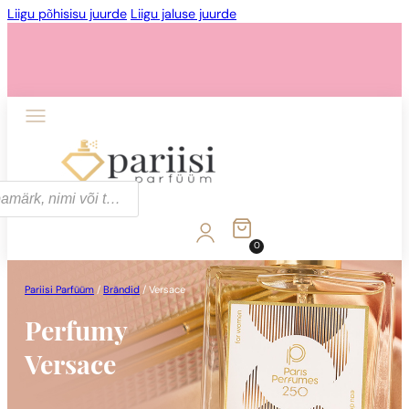
Liigu põhisisu juurde
Liigu jaluse juurde
0
Pariisi Parfüüm
/
Brändid
/
Versace
Perfumy
Versace