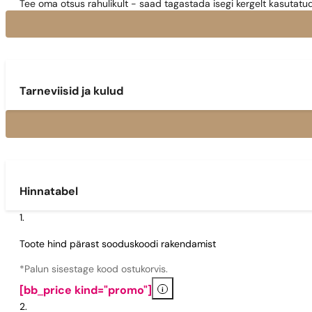
Tee oma otsus rahulikult - saad tagastada isegi kergelt kasutatu
Tarneviisid ja kulud
Hinnatabel
Toote hind pärast sooduskoodi rakendamist
*Palun sisestage kood ostukorvis.
i
[bb_price kind="promo"]