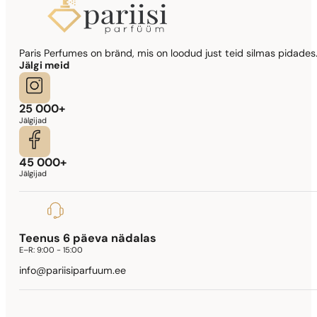
Paris Perfumes on bränd, mis on loodud just teid silmas pidades.
Jälgi meid
25 000+
Jälgijad
45 000+
Jälgijad
Teenus 6 päeva nädalas
E–R:
9:00 - 15:00
info@pariisiparfuum.ee