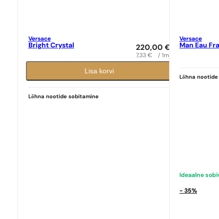
Versace
Versace
Bright Crystal
Man Eau Fr
220,00
€
7,33
€
/ 1ml
Lisa korvi
Lõhna nootide
Ideaalne sobivus
Ideaalne sob
Versace
N° 373
Versace
N° 3
Lõhna nootide sobitamine
9,39
€
9,39
€
Ideaalne sob
- 35%