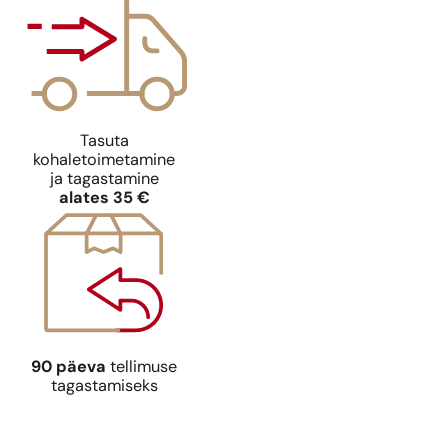
Tasuta
Ideaalne sobivus
Ideaalne sob
kohaletoimetamine
Versace
N° 430
Versace
N° 4
ja tagastamine
9,39
€
9,39
€
alates 35 €
90 päeva
tellimuse
tagastamiseks