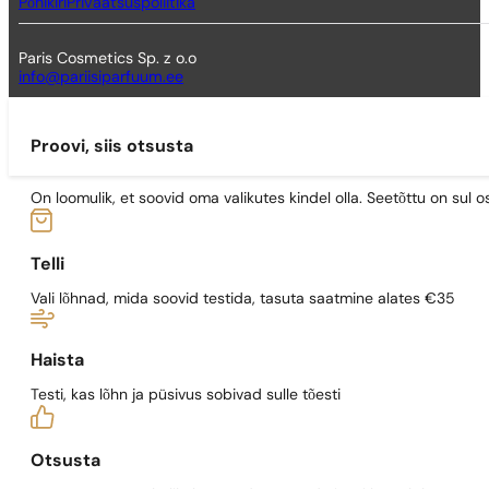
Põhikiri
Privaatsuspoliitika
Paris Cosmetics Sp. z o.o
info@pariisiparfuum.ee
Proovi, siis otsusta
On loomulik, et soovid oma valikutes kindel olla. Seetõttu on su
Telli
Vali lõhnad, mida soovid testida, tasuta saatmine alates €35
Haista
Testi, kas lõhn ja püsivus sobivad sulle tõesti
Otsusta