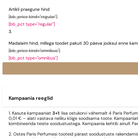
Artikli praegune hind
[bb_price kind="regular"]
[bb_pct type="regular"]
Madalaim hind, millega toodet pakuti 30 päeva jooksul enne kamp
[bb_price kind="omnibus"]
[bb_pct type="omnibus"]
Kampaania reeglid
1. Kasuta kampaaniat
3+1
: lisa ostukorvi vähemalt 4 Paris Perfu
0,01 € – alati vastava neliku kõige soodsama toote. Kampaaniat
kombineerida teiste soodustustega. Kampaania kehtib ainult Pa
2. Ostes Paris Perfumesi tooteid pärast soodustuste rakendamis