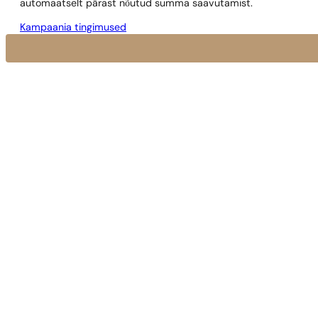
automaatselt pärast nõutud summa saavutamist.
Kampaania tingimused