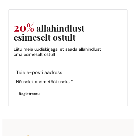
Sarnased lõhna noodid
Sarnased lõh
N° 228
N° 233
9,39
€
9,39
€
20%
allahindlust
esimeselt ostult
Liitu meie uudiskirjaga, et saada allahindlust
oma esimeselt ostult
Sarnased lõhna noodid
Sarnased lõh
N° 244
N° 372
Section
9,39
€
9,39
€
Nõusolek andmetöötluseks
*
Registreeru