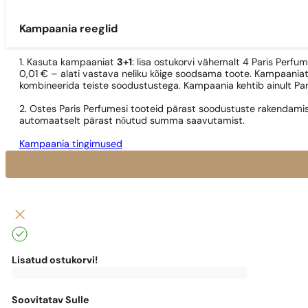
Kampaania reeglid
1. Kasuta kampaaniat
3+1
: lisa ostukorvi vähemalt 4 Paris Perfu
0,01 € – alati vastava neliku kõige soodsama toote. Kampaaniat
kombineerida teiste soodustustega. Kampaania kehtib ainult Pa
2. Ostes Paris Perfumesi tooteid pärast soodustuste rakendamis
automaatselt pärast nõutud summa saavutamist.
Kampaania tingimused
Lisatud ostukorvi!
0
€
0,00
€
Tasuta
kohaletoimetamiseni
puudu
Soovitatav Sulle
0,00
€