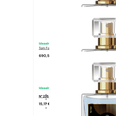
Ideaalne sobivus
Tom Ford
Tabacco Vanilia
690,50
€
Ideaalne sobivus
N° 235 - 35%
15,17
€