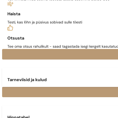
Haista
Testi, kas lõhn ja püsivus sobivad sulle tõesti
Otsusta
Tee oma otsus rahulikult - saad tagastada isegi kergelt kasutatu
Tarneviisid ja kulud
Hinnatabel