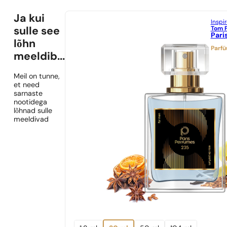
Ja kui
Inspi
Tom 
sulle see
Pari
lõhn
Parf
meeldib...
Meil on tunne,
et need
sarnaste
nootidega
lõhnad sulle
meeldivad