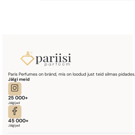
Sarnased lõhna noodid
Si
344,17
€
Sarnased lõhna noodid
Paris Perfumes on bränd, mis on loodud just teid silmas pidades.
Lady Million Prive
Jälgi meid
341,90
€
25 000+
Jälgijad
45 000+
Jälgijad