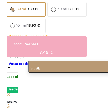
30 ml
9,39
€
50 ml
13,19
€
104 ml
18,90
€
Sarnased lõhnanoodid
i
Mexx Woman
Kood:
7AASTAT
351,20
€
7,49
€
5,85 € / 1 ml
N°
Vaata toodet
444
9,39
€
kogus
Laos olemas
0,31
€
/ 1ml, käibemaks kaasas
|
Saadaval
- kohene lähetamine
Tasuta kohaletoimetamine alates
35 €