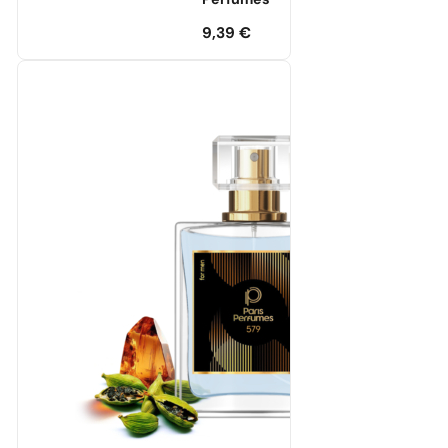
Perfumes
9,39
€