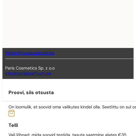
Põhikiri
Privaatsuspoliitika
Paris Cosmetics Sp. z o.o
info@pariisiparfuum.ee
Proovi, siis otsusta
On loomulik, et soovid oma valikutes kindel olla. Seetõttu on su
Telli
Vali lõhnad, mida soovid testida, tasuta saatmine alates €35