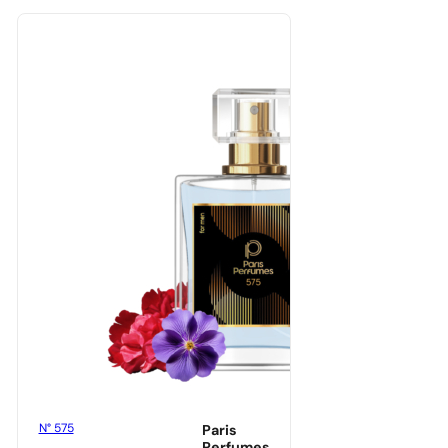
Masz
darmową
przesyłkę
N° 575
Paris