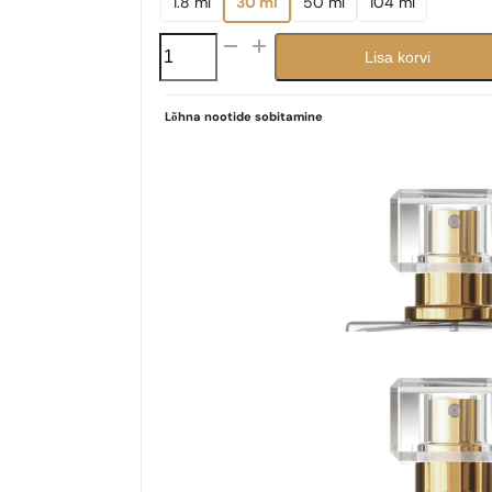
1.8 ml
30 ml
50 ml
104 ml
N°
Lisa korvi
235
kogus
Lõhna nootide sobitamine