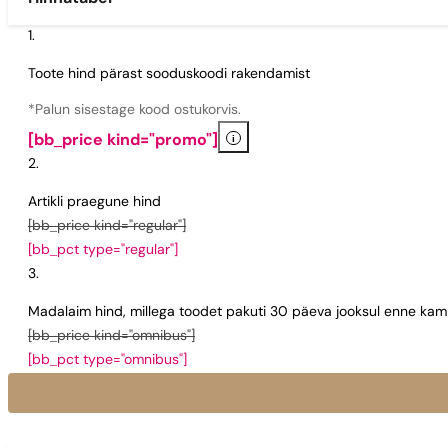
Toote hind pärast sooduskoodi rakendamist
*Palun sisestage kood ostukorvis.
i
[bb_price kind="promo"]
Artikli praegune hind
[bb_price kind="regular"]
[bb_pct type="regular"]
Madalaim hind, millega toodet pakuti 30 päeva jooksul enne kamp
[bb_price kind="omnibus"]
[bb_pct type="omnibus"]