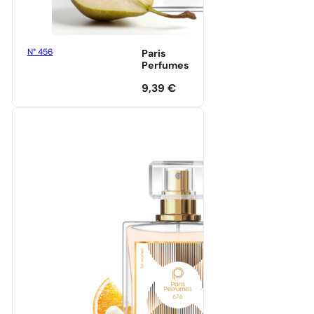
N° 456
Paris
Perfumes
9,39
€