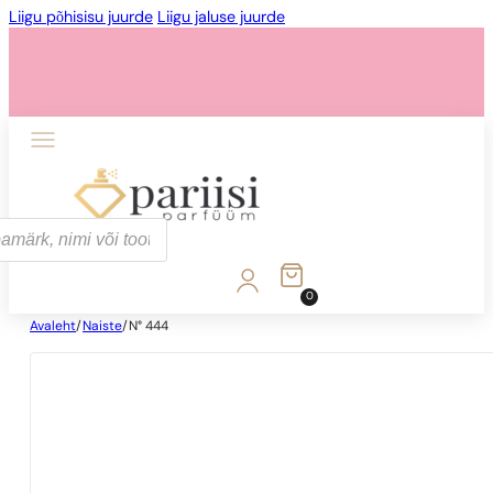
Liigu põhisisu juurde
Liigu jaluse juurde
0
Avaleht
/
Naiste
/
N° 444