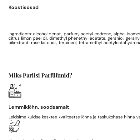
Koostisosad
ingredients: alcohol denat., parfum, acetyl cedrene, alpha-isomethy
citrus limon peel oil, dimethyl phenethyl acetate, geraniol, gerany
oil/extract, rose ketones, terpineol, tetramethyl acetyloctahydro
Miks Pariisi Parfüümid?
Lemmiklõhn, soodsamalt
Leidsime kuldse kesktee kvaliteetse lõhna ja taskukohase hinna va