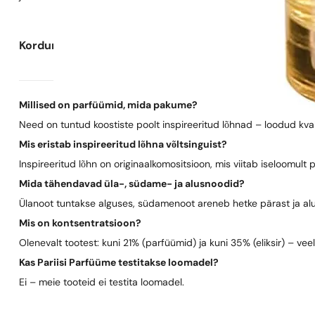
Korduma kippuvad küsimused
Millised on parfüümid, mida pakume?
Need on tuntud koostiste poolt inspireeritud lõhnad – loodud kva
Mis eristab inspireeritud lõhna võltsinguist?
Inspireeritud lõhn on originaalkomositsioon, mis viitab iseloomult 
Mida tähendavad üla-, südame- ja alusnoodid?
Ülanoot tuntakse alguses, südamenoot areneb hetke pärast ja al
Mis on kontsentratsioon?
Olenevalt tootest: kuni 21% (parfüümid) ja kuni 35% (eliksir) – vee
Kas Pariisi Parfüüme testitakse loomadel?
Ei – meie tooteid ei testita loomadel.