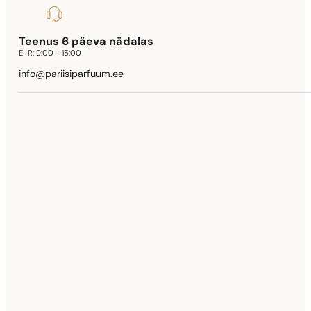
Teenus 6 päeva nädalas
E–R:
9:00 - 15:00
info@pariisiparfuum.ee