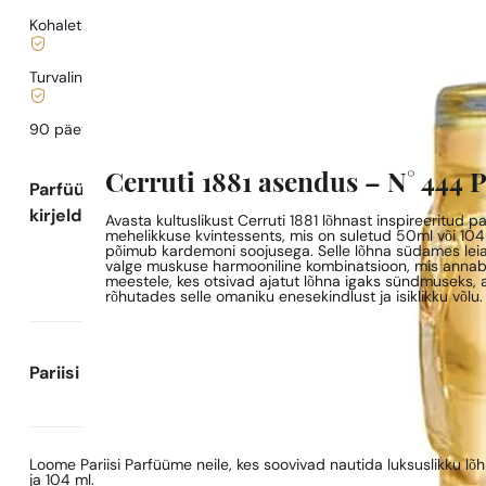
Kohaletoimetamine alates
0,77 €
.
Turvaline ostlemine ja maksed
90 päeva
testida
lõhna
Cerruti 1881 asendus – N° 444 
Parfüümi
kirjeldus
Avasta kultuslikust Cerruti 1881 lõhnast inspireeritud 
mehelikkuse kvintessents, mis on suletud 50ml või 104m
põimub kardemoni soojusega. Selle lõhna südames leiad s
valge muskuse harmooniline kombinatsioon, mis annab k
meestele, kes otsivad ajatut lõhna igaks sündmuseks, a
rõhutades selle omaniku enesekindlust ja isiklikku võlu.
Pariisi Parfüümide kohta
Loome Pariisi Parfüüme neile, kes soovivad nautida luksuslikku l
ja 104 ml.