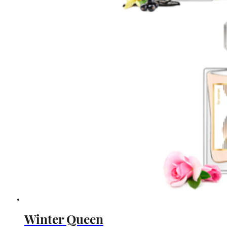
Winter Queen