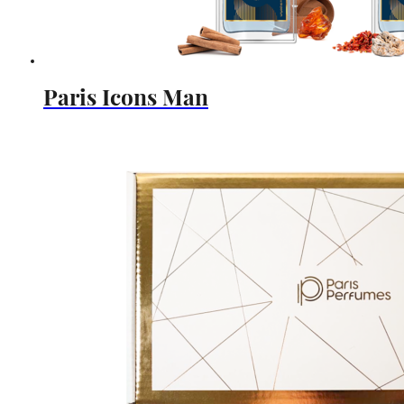
Paris Icons Man