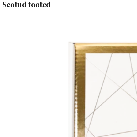
Seotud tooted