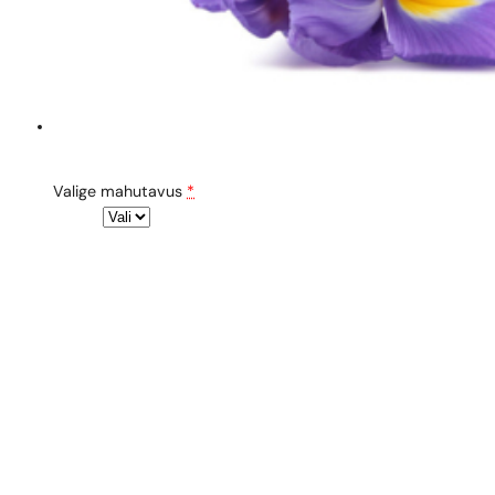
Valige mahutavus
*