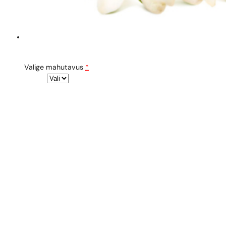
Valige mahutavus
*