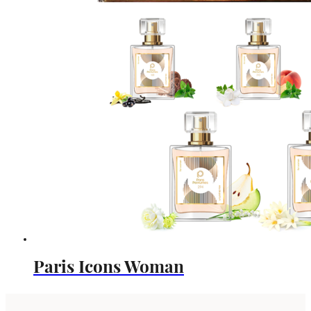
Paris Icons Woman