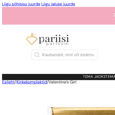
Liigu põhisisu juurde
Liigu jaluse juurde
1 - 3 tk.
4 tk.
0,01 euro e
Products
search
1 - 3 tk.
4 tk.
0,01 euro e
TEMA JAOKS
TEMA
Esileht
/
Kinkekomplektid
/
Valentine’s Girl
1 - 3 tk.
4 tk.
0,01 euro e