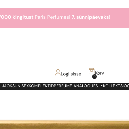
7000 kingitust
Paris Perfumesi
7. sünnipäevaks
!
Bestsellerid
3+1
tasuta
est!
7000 kingitust
Paris Perfumesi
7. sünnipäevaks
!
Bestsellerid
3+1
tasuta
Korv
Logi sisse
est!
0
7000 kingitust
Paris Perfumesi
7. sünnipäevaks
!
 JAOKS
UNISEX
KOMPLEKTID
PERFUME ANALOGUES
KOLLEKTSIO
Bestsellerid
3+1
tasuta
est!