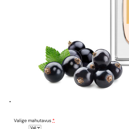
Valige mahutavus
*