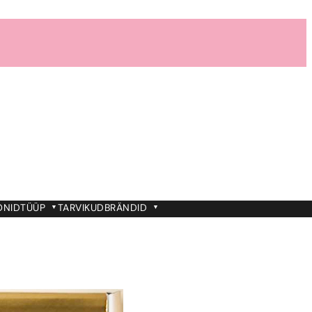
ONID
TÜÜP
TARVIKUD
BRÄNDID