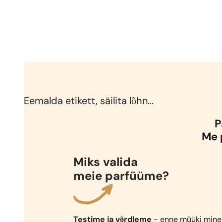
Eemalda etikett, säilita lõhn...
P
Me 
Miks valida
meie parfüüme?
Testime ja võrdleme
- enne müüki mine