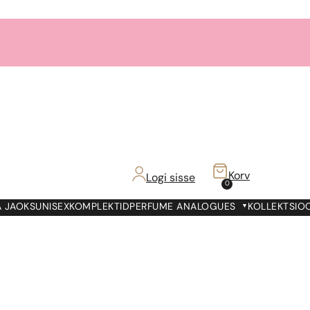
Korv
Logi sisse
0
 JAOKS
UNISEX
KOMPLEKTID
PERFUME ANALOGUES
KOLLEKTSIO