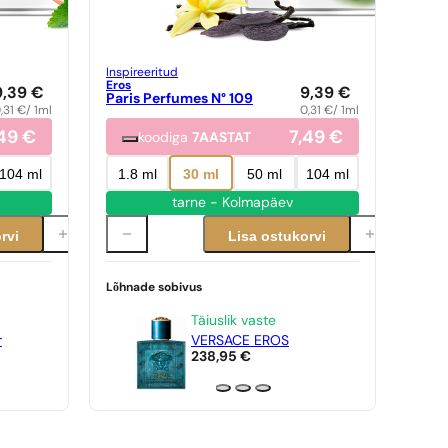
Inspireeritud
Eros
9,39
€
9,39
€
Paris Perfumes N° 109
,31
€
/ 1ml
0,31
€
/ 1ml
,49
€
7,49
€
koodiga
7AASTAT
104 ml
1.8 ml
30 ml
50 ml
104 ml
tarne - Kolmapäev
rvi
Lisa ostukorvi
Lõhnade sobivus
Täiuslik vaste
r
VERSACE EROS
238,95
€