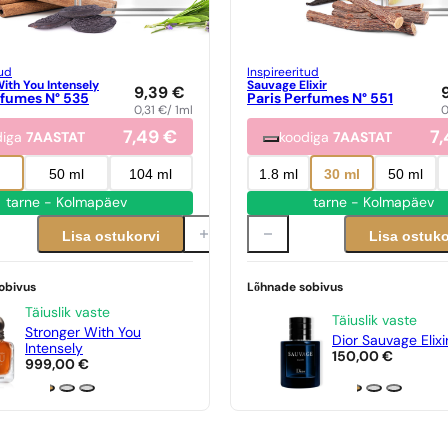
tud
Inspireeritud
ith You Intensely
Sauvage Elixir
9,39
€
rfumes N° 535
Paris Perfumes N° 551
0,31
€
/ 1ml
0
7,49
€
7
diga
7AASTAT
koodiga
7AASTAT
l
50 ml
104 ml
1.8 ml
30 ml
50 ml
tarne - Kolmapäev
tarne - Kolmapäev
Lisa ostukorvi
Lisa ostuko
obivus
Lõhnade sobivus
Täiuslik vaste
Täiuslik vaste
Stronger With You
Dior Sauvage Elixi
Intensely
150,00
€
999,00
€