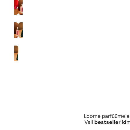
35% lõhnaaine kontsentratsioon
Mehed
Loome parfüüme al
Vali
bestseller'id
m