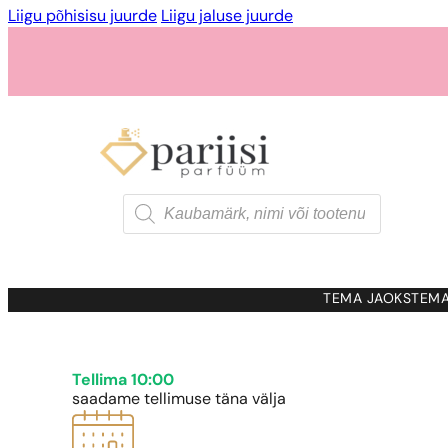
Liigu põhisisu juurde
Liigu jaluse juurde
Products
search
TEMA JAOKS
TEMA
Tellima 10:00
saadame tellimuse täna välja