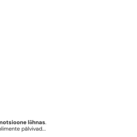
otsioone lõhnas
.
limente pälvivad...