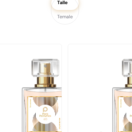
Talle
Temale