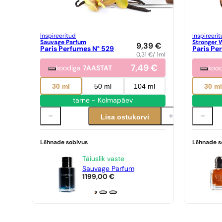
Inspireeritud
Inspireeri
Sauvage Parfum
Stronger W
9,39
€
Paris Perfumes N° 529
Paris Pe
0,31
€
/ 1ml
7,49
€
koodiga
7AASTAT
koo
30 ml
50 ml
104 ml
30 m
tarne - Kolmapäev
Lisa ostukorvi
Lõhnade sobivus
Lõhnade s
Täiuslik vaste
Sauvage Parfum
1199,00
€