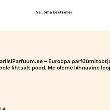
Vali oma bestseller
ariisiParfuum.ee - Euroopa parfüümitootj
pole lihtsalt pood. Me oleme lõhnaaine loo
kut