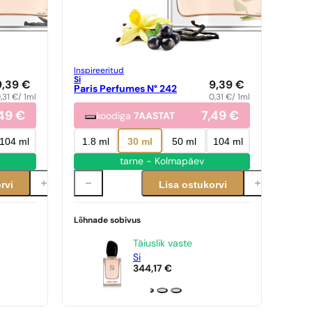
Inspireeritud
Si
9,39
€
9,39
€
Paris Perfumes N° 242
,31
€
/ 1ml
0,31
€
/ 1ml
,49
€
7,49
€
koodiga
7AASTAT
104 ml
1.8 ml
30 ml
50 ml
104 ml
tarne - Kolmapäev
rvi
Lisa ostukorvi
Lõhnade sobivus
Täiuslik vaste
Si
344,17
€