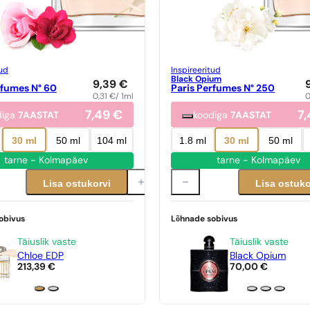
tud
Inspireeritud
Black Opium
9,39
€
rfumes N° 60
Paris Perfumes N° 250
0,31
€
/ 1ml
0
7,49
€
7
diga
7AASTAT
koodiga
7AASTAT
30 ml
50 ml
104 ml
1.8 ml
30 ml
50 ml
tarne - Kolmapäev
tarne - Kolmapäev
Lisa ostukorvi
Lisa ostuko
obivus
Lõhnade sobivus
Täiuslik vaste
Täiuslik vaste
Chloe EDP
Black Opium
213,39
€
70,00
€