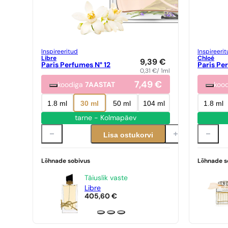
Inspireeritud
Inspireeri
Libre
Chloé
9,39
€
Paris Perfumes N° 12
Paris Pe
0,31
€
/ 1ml
7,49
€
koodiga
7AASTAT
koo
1.8 ml
30 ml
50 ml
104 ml
1.8 ml
tarne - Kolmapäev
Lisa ostukorvi
Lõhnade sobivus
Lõhnade s
Täiuslik vaste
Libre
405,60
€