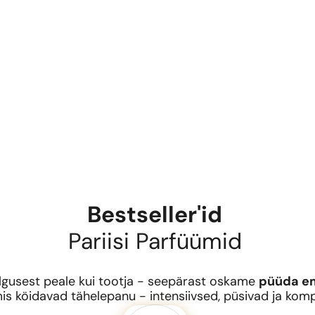
Bestseller'id
Pariisi Parfüümid
gusest peale kui tootja - seepärast oskame
püüda em
is köidavad tähelepanu - intensiivsed, püsivad ja komp