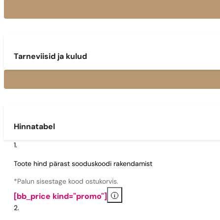
Tarneviisid ja kulud
Hinnatabel
Toote hind pärast sooduskoodi rakendamist
*Palun sisestage kood ostukorvis.
i
[bb_price kind="promo"]