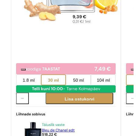
9,39
€
0,31
€
/ 1ml
7,49
€
koodiga
7AASTAT
1.8 ml
30 ml
50 ml
104 ml
Telli kuni 10:00
- Tarne Kolmapäev
Lisa ostukorvi
Lõhnade sobivus
Lõhna
Täiuslik vaste
Bleu de Chanel edt
518,22
€