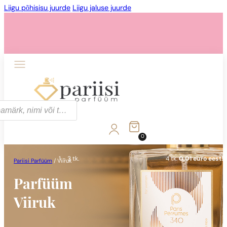
Liigu põhisisu juurde
Liigu jaluse juurde
1 - 3 tk.
4 tk.
0,01 euro eest!
0
1 - 3 tk.
4 tk.
0,01 euro eest!
Pariisi Parfüüm
/
Viiruk
Parfüüm
Viiruk