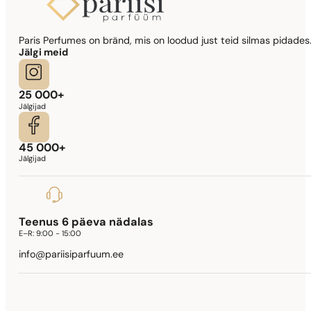
Paris Perfumes on bränd, mis on loodud just teid silmas pidades.
Jälgi meid
25 000+
Jälgijad
45 000+
Jälgijad
Teenus 6 päeva nädalas
E–R:
9:00 - 15:00
info@pariisiparfuum.ee