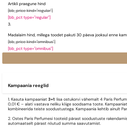
Artikli praegune hind
[bb_price kind="regular"]
[bb_pct type="regular"]
Madalaim hind, millega toodet pakuti 30 päeva jooksul enne kamp
[bb_price kind="omnibus"]
[bb_pct type="omnibus"]
Kampaania reeglid
1. Kasuta kampaaniat
3+1
: lisa ostukorvi vähemalt 4 Paris Perfu
0,01 € – alati vastava neliku kõige soodsama toote. Kampaaniat
kombineerida teiste soodustustega. Kampaania kehtib ainult Pa
2. Ostes Paris Perfumesi tooteid pärast soodustuste rakendamis
automaatselt pärast nõutud summa saavutamist.