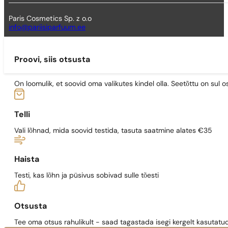
Paris Cosmetics Sp. z o.o
info@pariisiparfuum.ee
Proovi, siis otsusta
On loomulik, et soovid oma valikutes kindel olla. Seetõttu on su
Telli
Vali lõhnad, mida soovid testida, tasuta saatmine alates €35
Haista
Testi, kas lõhn ja püsivus sobivad sulle tõesti
Otsusta
Tee oma otsus rahulikult - saad tagastada isegi kergelt kasutatu