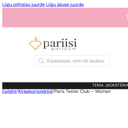
Liigu põhisisu juurde
Liigu jaluse juurde
1 - 3 tk.
4 tk.
0,01 euro e
Products
search
1 - 3 tk.
4 tk.
0,01 euro e
TEMA JAOKS
TEMA
Esileht
/
Kinkekomplektid
/
Paris Tester Club – Women
1 - 3 tk.
4 tk.
0,01 euro e