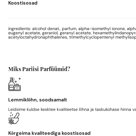
Koostisosad
ingredients: alcohol denat., parfum, alpha-isomethyl ionone, alpha-
eugenyl acetate, geraniol, geranyl acetate, hexamethylindanopyran,
acetyloctahydronaphthalenes, trimethylcyclopentenyl methylisopen
Miks Pariisi Parfüümid?
Lemmiklõhn, soodsamalt
Leidsime kuldse kesktee kvaliteetse lõhna ja taskukohase hinna va
Kõrgeima kvaliteediga koostisosad