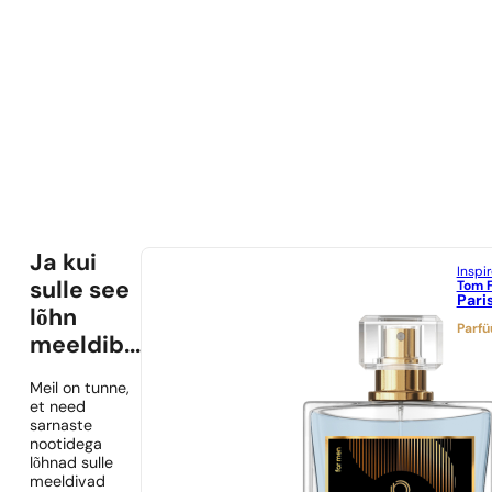
Ja kui
Inspi
Tom 
sulle see
Pari
lõhn
Parf
meeldib...
Meil on tunne,
et need
sarnaste
nootidega
lõhnad sulle
meeldivad