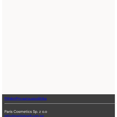
Põhikiri
Privaatsuspoliitika
Paris Cosmetics Sp. z o.o
info@pariisiparfuum.ee