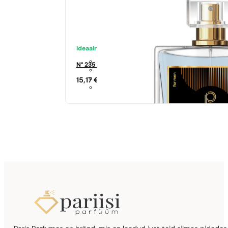
Ideaalne sobivus
N° 235 - 35%
15,17
€
Sarnased lõhna noodid
Si
344,17
€
Sarnased lõhna noodid