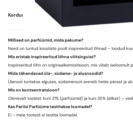
Korduma kippuvad küsimused
Millised on parfüümid, mida pakume?
Need on tuntud koostiste poolt inspireeritud lõhnad – loodud kva
Mis eristab inspireeritud lõhna võltsinguist?
Inspireeritud lõhn on originaalkomositsioon, mis viitab iseloomult 
Mida tähendavad üla-, südame- ja alusnoodid?
Ülanoot tuntakse alguses, südamenoot areneb hetke pärast ja al
Mis on kontsentratsioon?
Olenevalt tootest: kuni 21% (parfüümid) ja kuni 35% (eliksir) – vee
Kas Pariisi Parfüüme testitakse loomadel?
Ei – meie tooteid ei testita loomadel.