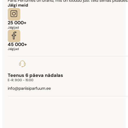
Paris Perfumes on bränd, mis on loodud just teid silmas pidades.
Lady Million Prive
Jälgi meid
341,90
€
25 000+
Jälgijad
45 000+
Jälgijad
Teenus 6 päeva nädalas
E–R:
9:00 - 15:00
info@pariisiparfuum.ee