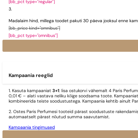
[bb_pct type="regular"]
Madalaim hind, millega toodet pakuti 30 päeva jooksul enne kamp
[bb_price kind="omnibus"]
[bb_pct type="omnibus"]
Kampaania reeglid
1. Kasuta kampaaniat
3+1
: lisa ostukorvi vähemalt 4 Paris Perfu
0,01 € – alati vastava neliku kõige soodsama toote. Kampaaniat
kombineerida teiste soodustustega. Kampaania kehtib ainult Pa
2. Ostes Paris Perfumesi tooteid pärast soodustuste rakendamis
automaatselt pärast nõutud summa saavutamist.
Kampaania tingimused