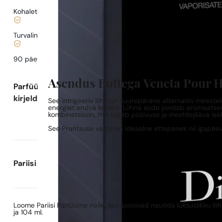
Kohaletoimetamine alates
0,77 €
.
Turvaline ostlemine ja maksed
90 päeva
testida
lõhna
Asendus Bottega Veneta Pour 
Parfüümi
kirjeldus
See intrigeeriv lõhn on suurepärane alternatiiv meestel
energiat andva kokteili. Lõhna süda peidab aromaatsei
kombinatsioon, mis tagab püsivuse ja meeldejääva ise
See Prantsuse vaste on ideaalne ettepanek nii igapäev
Pariisi Parfüümide kohta
Loome Pariisi Parfüüme neile, kes soovivad nautida luksuslikku l
ja 104 ml.