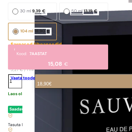
30 ml
9,39
€
50 ml
13,19
€
104 ml
18,90
€
Sarnased lõhnanoodid
i
Dior | Sauvage EDP
Kood:
7AASTAT
316,08
€
15,08
€
5,27 € / 1 ml
N°
Vaata toodet
473
18,90
€
kogus
Laos olemas
0,31
€
/ 1ml, käibemaks kaasas
|
Saadaval
- kohene lähetamine
Tasuta kohaletoimetamine alates
35 €