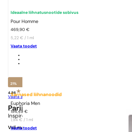
Ideaalne lõhnatusnootide sobivus
Pour Homme
469,90
€
5,22 € / 1 ml
Vaata toodet
21%
4.86
Sarnased lõhnanoodid
Vaata arvustusi
Euphoria Men
Pariisi Parfüümid N° 473 -
21
%
194,49
€
Inspireeritud
Pour Homme
1,94 € / 1 ml
Vali maht:
Vaata toodet