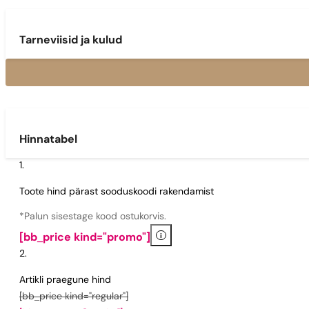
Tarneviisid ja kulud
Hinnatabel
Toote hind pärast sooduskoodi rakendamist
*Palun sisestage kood ostukorvis.
i
[bb_price kind="promo"]
Artikli praegune hind
[bb_price kind="regular"]