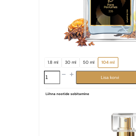
1.8 ml
30 ml
50 ml
104 ml
N°
Lisa korvi
235
kogus
Lõhna nootide sobitamine