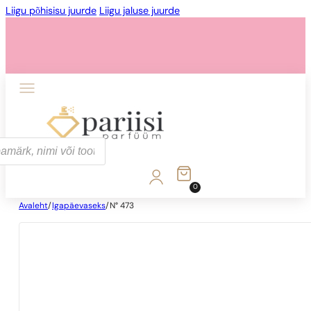
Liigu põhisisu juurde
Liigu jaluse juurde
0
Avaleht
/
Igapäevaseks
/
N° 473