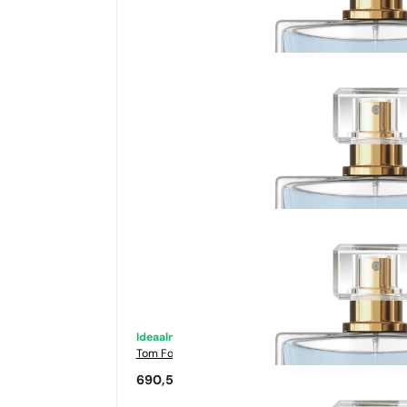
Ideaalne sobivus
Tom Ford
Tabacco Vanilia
690,50
€