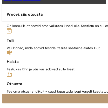
Proovi, siis otsusta
On loomulik, et soovid oma valikutes kindel olla. Seetõttu on su
Telli
Vali lõhnad, mida soovid testida, tasuta saatmine alates €35
Haista
Testi, kas lõhn ja püsivus sobivad sulle tõesti
Otsusta
Tee oma otsus rahulikult - saad tagastada isegi kergelt kasutatu