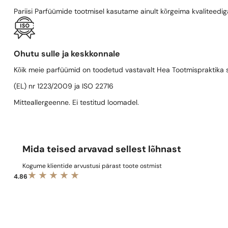
Pariisi Parfüümide tootmisel kasutame ainult kõrgeima kvaliteediga
Ohutu sulle ja keskkonnale
Kõik meie parfüümid on toodetud vastavalt Hea Tootmispraktika se
(EL) nr 1223/2009 ja ISO 22716
Mitteallergeenne. Ei testitud loomadel.
Mida teised arvavad sellest lõhnast
Kogume klientide arvustusi pärast toote ostmist
4.86