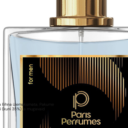
kku lõhna ülemaksmata. Pakume
ni (kuni 35%) ja mugavaid