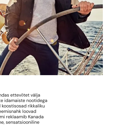
ndas ettevõtet välja
te idamaiste nootidega
koostisosad rikkaliku
 seemisnahk loovad
üümi reklaamib Kanada
e, sensatsiooniline