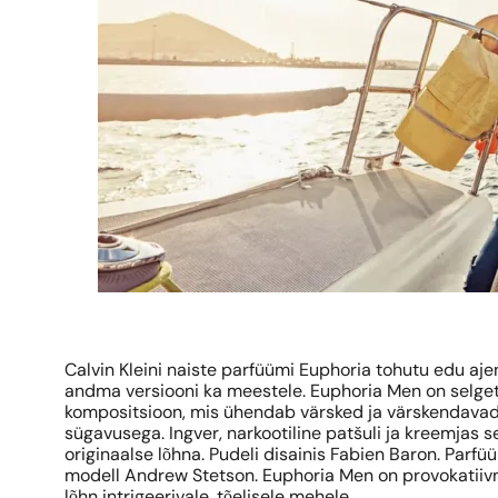
Calvin Kleini naiste parfüümi Euphoria tohutu edu aje
andma versiooni ka meestele. Euphoria Men on selge
kompositsioon, mis ühendab värsked ja värskendavad 
sügavusega. Ingver, narkootiline patšuli ja kreemjas
originaalse lõhna. Pudeli disainis Fabien Baron. Parf
modell Andrew Stetson. Euphoria Men on provokatiivn
lõhn intrigeerivale, tõelisele mehele.