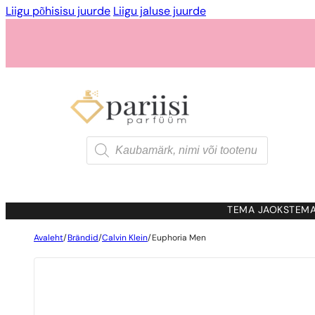
Liigu põhisisu juurde
Liigu jaluse juurde
Products
search
TEMA JAOKS
TEMA
Avaleht
/
Brändid
/
Calvin Klein
/
Euphoria Men