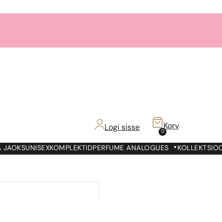
Korv
Logi sisse
0
 JAOKS
UNISEX
KOMPLEKTID
PERFUME ANALOGUES
KOLLEKTSIO