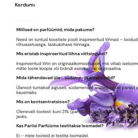
Korduma kippuvad küsimused
Millised on parfüümid, mida pakume?
Need on tuntud koostiste poolt inspireeritud lõhnad – loodud 
rõhuasetusega, taskukohase hinnaga.
Mis eristab inspireeritud lõhna võltsinguist?
Inspireeritud lõhn on originaalkomositsioon, mis viitab iseloo
mitte toote koopia või brändi esindumine originaalina.
Mida tähendavad üla-, südame- ja alusnoodid?
Ülanoot tuntakse alguses, südamenoot areneb hetke pärast ja
kauemaks.
Mis on kontsentratsioon?
Olenevalt tootest: kuni 21% (parfüümid) ja kuni 35% (eliksir) 
jaoks.
Kas Pariisi Parfüüme testitakse loomadel?
Ei – meie tooteid ei testita loomadel.