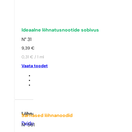
Ideaalne lõhnatusnootide sobivus
N° 31
9,39
€
0,31 € / 1 ml
Vaata toodet
Lõhna tüüp
Sarnased lõhnanoodid
Puidune
,
Tsitruseline
,
Värske
N° 561