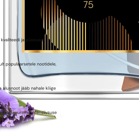
kvaliteedi ja püsivuse
mult populaarsetele nootidele,
 alusnoot jääb nahale kõige
– veelgi suurema intensiivsuse