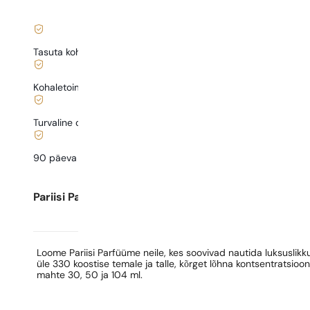
|
Tasuta kohaletoimetamine alates
35 €
Kohaletoimetamine alates
0,77 €
.
Turvaline ostlemine ja maksed
90 päeva
testida
lõhna
Pariisi Parfüümide kohta
Loome Pariisi Parfüüme neile, kes soovivad nautida luksusli
üle 330 koostise temale ja talle, kõrget lõhna kontsentratsioo
mahte 30, 50 ja 104 ml.