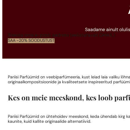
Saadame ainult olulis
Section
SAA -20% SOODUSTUST
Pariisi Parfüümid on veebiparfümeeria, kust leiad laia valiku lõh
originaalkompositsioonide ja kvaliteetsete inspireeritud parfüümid
Kes on meie meeskond, kes loob parf
Pariisi Parfüümid on ühtehoidev meeskond, keda ühendab kirg k
kaunite, kuid kallite originaalide alternatiivid.