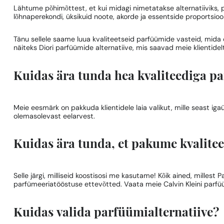
Lähtume põhimõttest, et kui midagi nimetatakse alternatiiviks,
lõhnaperekondi, üksikuid noote, akorde ja essentside proportsioo
Tänu sellele saame luua kvaliteetseid parfüümide vasteid, mida 
näiteks Diori parfüümide alternatiive, mis saavad meie klientidel
Kuidas ära tunda hea kvaliteediga pa
Meie eesmärk on pakkuda klientidele laia valikut, mille seast i
olemasolevast eelarvest.
Kuidas ära tunda, et pakume kvalitee
Selle järgi, milliseid koostisosi me kasutame! Kõik ained, milles
parfümeeriatööstuse ettevõtted. Vaata meie Calvin Kleini parf
Kuidas valida parfüümialternatiive?