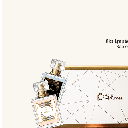
üks igapä
See o