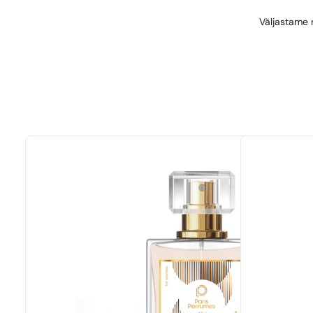
Väljastame r