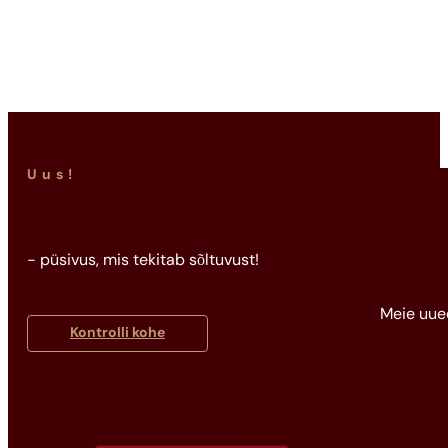
Good Girl
263,12
€
Uus!
- püsivus, mis tekitab sõltuvust!
Meie uue
Kontrolli kohe