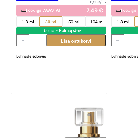
0,31
€
/ 1ml
7,49
€
koodiga
7AASTAT
koodiga
1.8 ml
30 ml
50 ml
104 ml
1.8 ml
tarne - Kolmapäev
Lisa ostukorvi
Lõhnade sobivus
Lõhnade sobiv
Täiuslik vaste
Libre
405,60
€