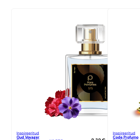
Inspireeritud
Inspireeritud
Oud Voyager
Code Profumo