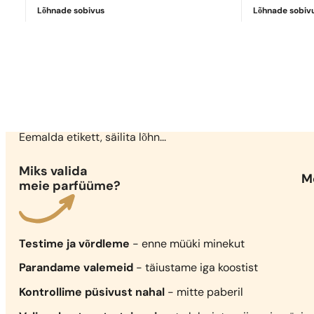
Lõhnade sobivus
Lõhnade sobiv
Täiuslik vaste
Sauvage Parfum
1199,00
€
Eemalda etikett, säilita lõhn...
Miks valida
Me
meie parfüüme?
Testime ja võrdleme
- enne müüki minekut
Parandame valemeid
- täiustame iga koostist
Kontrollime püsivust nahal
- mitte paberil