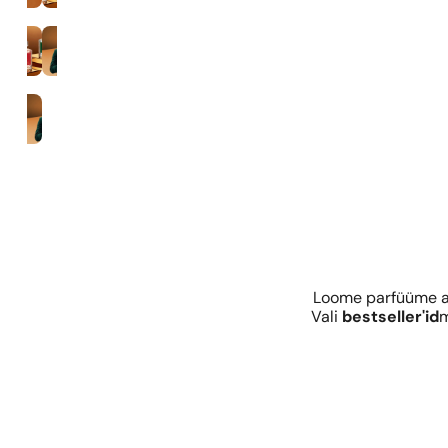
35% lõhnaaine kontsentratsioon
Mehed
Loome parfüüme al
Vali
bestseller'id
m