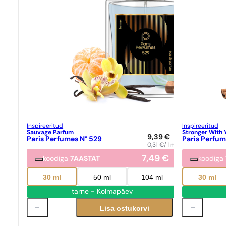
Inspireeritud
Inspireeritud
Sauvage Parfum
Stronger With 
9,39
€
Paris Perfumes N° 529
Paris Perfum
0,31
€
/ 1ml
7,49
€
koodiga
7AASTAT
koodiga
30 ml
50 ml
104 ml
30 ml
tarne - Kolmapäev
Lisa ostukorvi