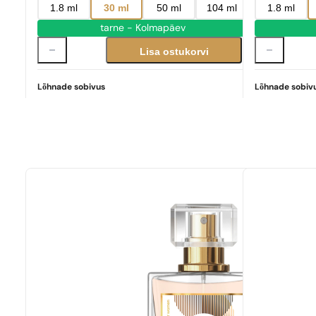
1.8 ml
30 ml
50 ml
104 ml
1.8 ml
tarne - Kolmapäev
Lisa ostukorvi
Lõhnade sobivus
Lõhnade sobiv
Täiuslik vaste
Donna Born In Roma
329,00
€