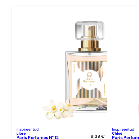
Inspireeritud
Inspireeritud
Libre
Chloé
9,39
€
Paris Perfumes N° 12
Paris Perfum