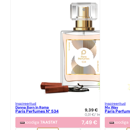
Inspireeritud
Inspireeritud
Donna Born In Roma
My Way
9,39
€
Paris Perfumes N° 534
Paris Perfum
0,31
€
/ 1ml
7,49
€
koodiga
7AASTAT
koodiga