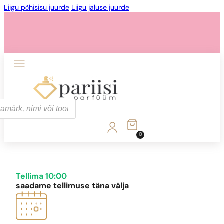
Liigu põhisisu juurde
Liigu jaluse juurde
1 - 3 tk.
4 tk.
0,01 euro eest!
0
1 - 3 tk.
4 tk.
0,01 euro eest!
Tellima 10:00
saadame tellimuse täna välja