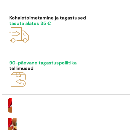
1 - 3 tk.
4 tk.
0,01 euro eest!
Kohaletoimetamine ja tagastused
tasuta alates 35 €
90-päevane tagastuspoliitika
tellimused
Naised