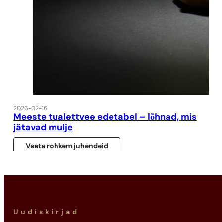
2026-02-16
Meeste tualettvee edetabel – lõhnad, mis
jätavad mulje
Vaata rohkem juhendeid
Uudiskirjad