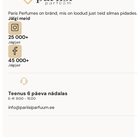
Sarnased lõhna noodid
Paris Perfumes on bränd, mis on loodud just teid silmas pidades.
Lady Million Prive
Jälgi meid
341,90
€
25 000+
Jälgijad
45 000+
Jälgijad
Teenus 6 päeva nädalas
E–R:
9:00 - 15:00
info@pariisiparfuum.ee