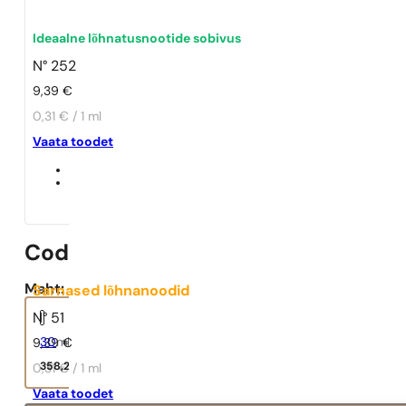
Ideaalne lõhnatusnootide sobivus
N° 252
9,39
€
0,31 € / 1 ml
Vaata toodet
Code
Maht:
Sarnased lõhnanoodid
N° 51
30
ml
9,39
€
358,22
€
0,31 € / 1 ml
Vaata toodet