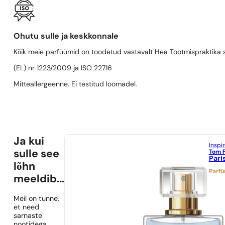
Ohutu sulle ja keskkonnale
Kõik meie parfüümid on toodetud vastavalt Hea Tootmispraktika se
(EL) nr 1223/2009 ja ISO 22716
Mitteallergeenne. Ei testitud loomadel.
Ja kui
Inspi
Tom 
sulle see
Pari
lõhn
Parf
meeldib...
Meil on tunne,
et need
sarnaste
nootidega