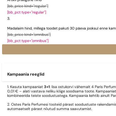
Artikli praegune hind
[bb_price kind="regular"]
[bb_pct type="regular"]
Madalaim hind, millega toodet pakuti 30 päeva jooksul enne kamp
[bb_price kind="omnibus"]
[bb_pct type="omnibus"]
Kampaania reeglid
1. Kasuta kampaaniat
3+1
: lisa ostukorvi vähemalt 4 Paris Perfu
0,01 € – alati vastava neliku kõige soodsama toote. Kampaaniat
kombineerida teiste soodustustega. Kampaania kehtib ainult Pa
2. Ostes Paris Perfumesi tooteid pärast soodustuste rakendamis
automaatselt pärast nõutud summa saavutamist.