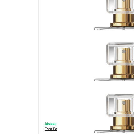
Ideaalne sobivus
Tom Ford
Tabacco Vanilia