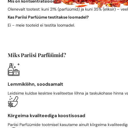
Mis on kontsentratsioon?
Olenevalt tootest: kuni 21% (parfüümid) ja kuni 35% (eliksir) – vee
Kas Pariisi Parfüüme testitakse loomadel?
Ei – meie tooteid ei testita loomadel.
Miks Pariisi Parfüümid?
Lemmiklõhn, soodsamalt
Leidsime kuldse kesktee kvaliteetse lõhna ja taskukohase hinna va
Kõrgeima kvaliteediga koostisosad
Pariisi Parfüümide tootmisel kasutame ainult kõrgeima kvaliteediga