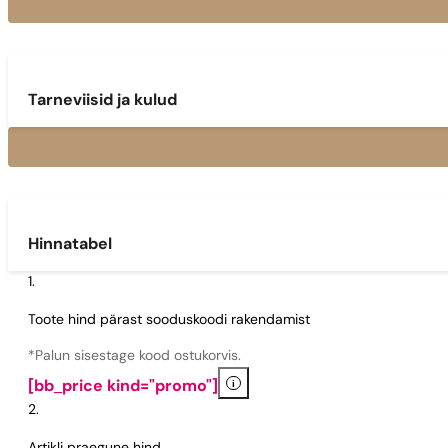
Tarneviisid ja kulud
Hinnatabel
Toote hind pärast sooduskoodi rakendamist
*Palun sisestage kood ostukorvis.
i
[bb_price kind="promo"]