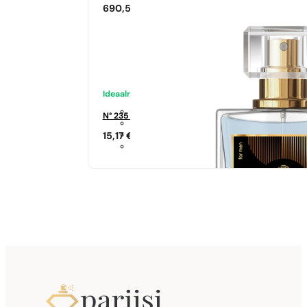
690,50
€
Ideaalne sobivus
N° 235 - 35%
15,17
€
Sarnased lõhna noodid
Si
344,17
€