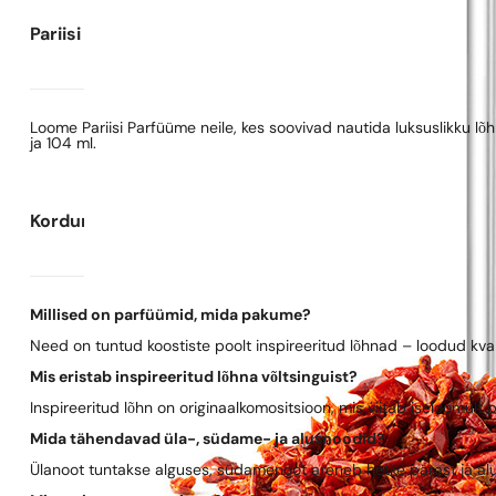
Pariisi Parfüümide kohta
Loome Pariisi Parfüüme neile, kes soovivad nautida luksuslikku l
ja 104 ml.
Korduma kippuvad küsimused
Millised on parfüümid, mida pakume?
Need on tuntud koostiste poolt inspireeritud lõhnad – loodud kva
Mis eristab inspireeritud lõhna võltsinguist?
Inspireeritud lõhn on originaalkomositsioon, mis viitab iseloomult 
Mida tähendavad üla-, südame- ja alusnoodid?
Ülanoot tuntakse alguses, südamenoot areneb hetke pärast ja al