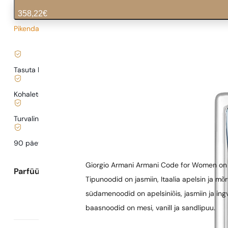
358,22
€
Pikendatud tarneaeg
11,94
€
/ 1ml, käibemaks kaasas
|
Tasuta kohaletoimetamine alates
35 €
Kohaletoimetamine alates
0,77 €
.
Turvaline ostlemine ja maksed
90 päeva
testida
lõhna
Giorgio Armani Armani Code for Women on li
Parfüümi kirjeldus
Tipunoodid on jasmiin, Itaalia apelsin ja mõr
südamenoodid on apelsiniõis, jasmiin ja ingv
baasnoodid on mesi, vanill ja sandlipuu.