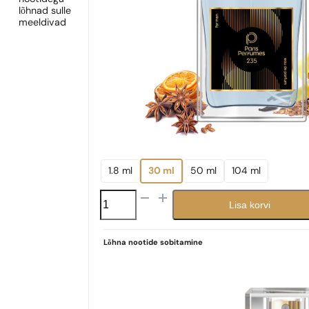
lõhnad sulle
meeldivad
1.8 ml
30 ml
50 ml
104 ml
N°
Lisa korvi
235
kogus
Lõhna nootide sobitamine