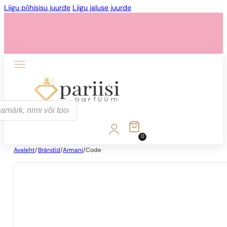
Liigu põhisisu juurde
Liigu jaluse juurde
0
Avaleht
/
Brändid
/
Armani
/
Code