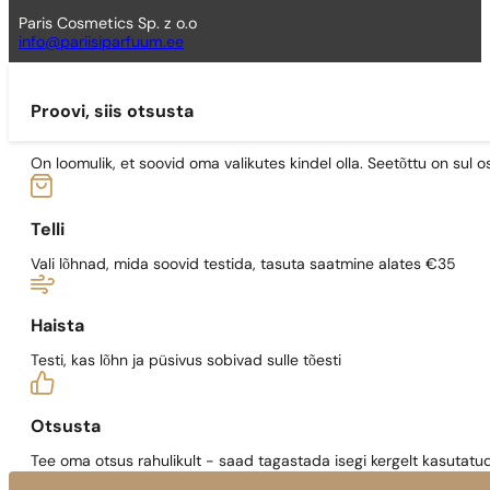
Paris Cosmetics Sp. z o.o
info@pariisiparfuum.ee
Proovi, siis otsusta
On loomulik, et soovid oma valikutes kindel olla. Seetõttu on su
Telli
Vali lõhnad, mida soovid testida, tasuta saatmine alates €35
Haista
Testi, kas lõhn ja püsivus sobivad sulle tõesti
Otsusta
Tee oma otsus rahulikult - saad tagastada isegi kergelt kasutatu