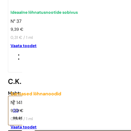
Ideaalne lõhnatusnootide sobivus
N° 37
9,39
€
0,31 € / 1 ml
Vaata toodet
C.K. One
Maht:
Sarnased lõhnanoodid
N° 141
50
ml
9,39
€
98,69
€
0,31 € / 1 ml
Vaata toodet