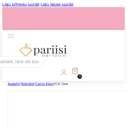
Liigu põhisisu juurde
Liigu jaluse juurde
0
Avaleht
/
Brändid
/
Calvin Klein
/
C.K. One