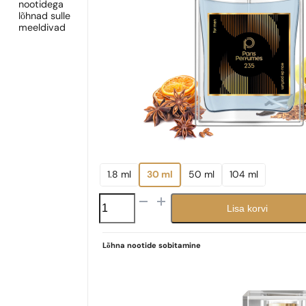
nootidega
lõhnad sulle
meeldivad
1.8 ml
30 ml
50 ml
104 ml
N°
Lisa korvi
235
kogus
Lõhna nootide sobitamine