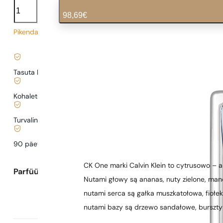
C.K.
One
98,69
€
kogus
Pikendatud tarneaeg
1,97
€
/ 1ml, käibemaks kaasas
|
Tasuta kohaletoimetamine alates
35 €
Kohaletoimetamine alates
0,77 €
.
Turvaline ostlemine ja maksed
90 päeva
testida
lõhna
CK One marki Calvin Klein to cytrusowo – 
Parfüümi kirjeldus
Nutami głowy są ananas, nuty zielone, man
nutami serca są gałka muszkatołowa, fiołek, 
nutami bazy są drzewo sandałowe, burszty