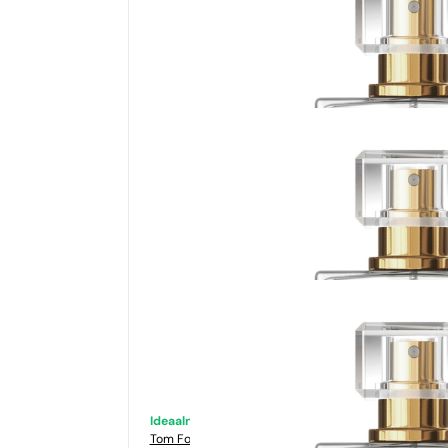
Ideaalne sobivus
Tom Ford
Tabacco Vanilia