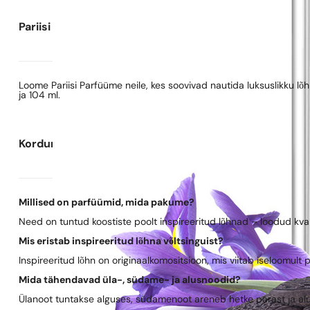
Pariisi Parfüümide kohta
Loome Pariisi Parfüüme neile, kes soovivad nautida luksuslikku l
ja 104 ml.
Korduma kippuvad küsimused
Millised on parfüümid, mida pakume?
Need on tuntud koostiste poolt inspireeritud lõhnad – loodud kva
Mis eristab inspireeritud lõhna võltsinguist?
Inspireeritud lõhn on originaalkomositsioon, mis viitab iseloomult 
Mida tähendavad üla-, südame- ja alusnoodid?
Ülanoot tuntakse alguses, südamenoot areneb hetke pärast ja al