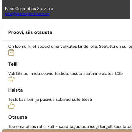
Paris Cosmetics Sp. z o.o
info@pariisiparfuum.ee
Proovi, siis otsusta
On loomulik, et soovid oma valikutes kindel olla. Seetõttu on su
Telli
Vali lõhnad, mida soovid testida, tasuta saatmine alates €35
Haista
Testi, kas lõhn ja püsivus sobivad sulle tõesti
Otsusta
Tee oma otsus rahulikult - saad tagastada isegi kergelt kasutatu