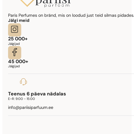
Sarnased lõhna noodid
Paris Perfumes on bränd, mis on loodud just teid silmas pidades.
Lady Million Prive
Jälgi meid
341,90
€
25 000+
Jälgijad
45 000+
Jälgijad
Teenus 6 päeva nädalas
E–R:
9:00 - 15:00
info@pariisiparfuum.ee