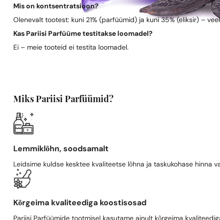
Mis on kontsentratsioon?
Olenevalt tootest: kuni 21% (parfüümid) ja kuni 35% (eliksir) – vee
Kas Pariisi Parfüüme testitakse loomadel?
Ei – meie tooteid ei testita loomadel.
Miks Pariisi Parfüümid?
Lemmiklõhn, soodsamalt
Leidsime kuldse kesktee kvaliteetse lõhna ja taskukohase hinna va
Kõrgeima kvaliteediga koostisosad
Pariisi Parfüümide tootmisel kasutame ainult kõrgeima kvaliteediga