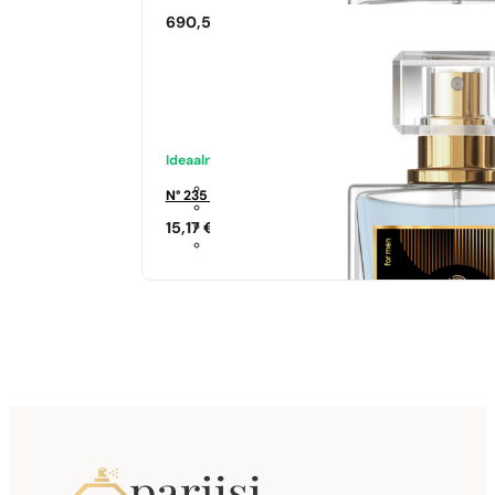
690,50
€
Ideaalne sobivus
N° 235 - 35%
15,17
€
Sarnased lõhna noodid
Si
344,17
€