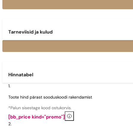
Tarneviisid ja kulud
Hinnatabel
Toote hind pärast sooduskoodi rakendamist
*Palun sisestage kood ostukorvis.
i
[bb_price kind="promo"]