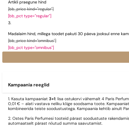
Artikli praegune hind
[bb_price kind="regular"]
[bb_pct type="regular"]
Madalaim hind, millega toodet pakuti 30 päeva jooksul enne kamp
[bb_price kind="omnibus"]
[bb_pct type="omnibus"]
Kampaania reeglid
1. Kasuta kampaaniat
3+1
: lisa ostukorvi vähemalt 4 Paris Perfu
0,01 € – alati vastava neliku kõige soodsama toote. Kampaaniat
kombineerida teiste soodustustega. Kampaania kehtib ainult Pa
2. Ostes Paris Perfumesi tooteid pärast soodustuste rakendamis
automaatselt pärast nõutud summa saavutamist.