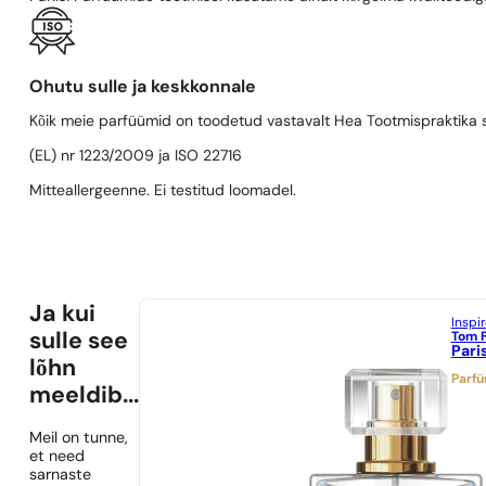
Ohutu sulle ja keskkonnale
Kõik meie parfüümid on toodetud vastavalt Hea Tootmispraktika se
(EL) nr 1223/2009 ja ISO 22716
Mitteallergeenne. Ei testitud loomadel.
Ja kui
Inspi
Tom 
sulle see
Pari
lõhn
Parf
meeldib...
Meil on tunne,
et need
sarnaste