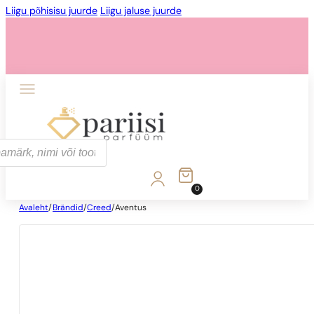
Liigu põhisisu juurde
Liigu jaluse juurde
0
Avaleht
/
Brändid
/
Creed
/
Aventus