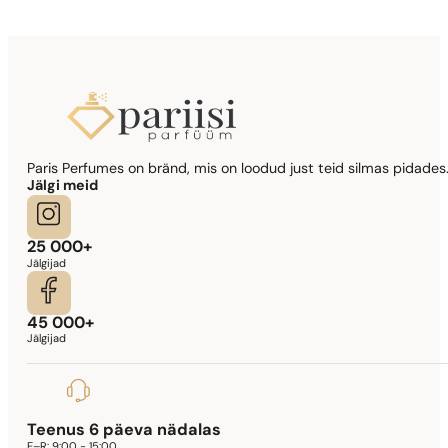
Si
344,17
€
Sarnased lõhna noodid
Paris Perfumes on bränd, mis on loodud just teid silmas pidades.
Lady Million Prive
Jälgi meid
341,90
€
25 000+
Jälgijad
45 000+
Jälgijad
Teenus 6 päeva nädalas
E–R:
9:00 - 15:00