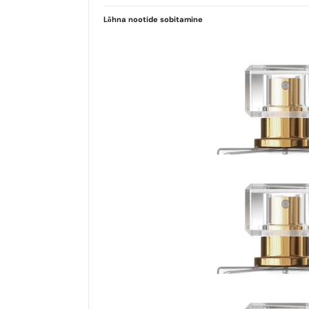
Lõhna nootide sobitamine