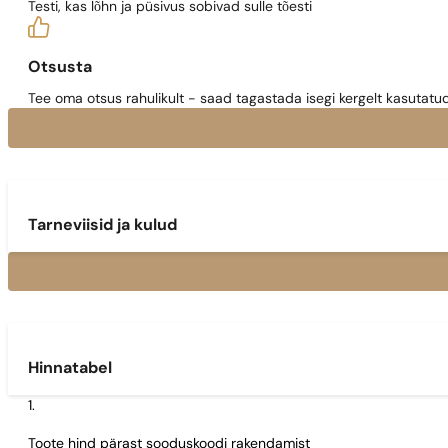
Testi, kas lõhn ja püsivus sobivad sulle tõesti
Otsusta
Tee oma otsus rahulikult - saad tagastada isegi kergelt kasutatu
Tarneviisid ja kulud
Hinnatabel
Toote hind pärast sooduskoodi rakendamist