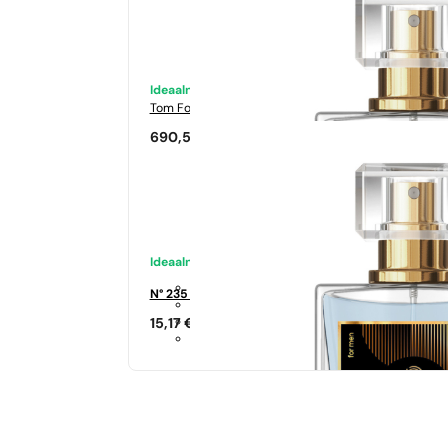
Ideaalne sobivus
Tom Ford
Tabacco Vanilia
690,50
€
Ideaalne sobivus
N° 235 - 35%
15,17
€
Sarnased lõhna noodid