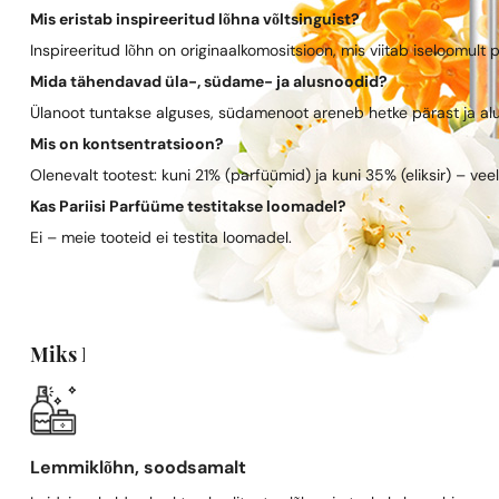
Mis eristab inspireeritud lõhna võltsinguist?
Inspireeritud lõhn on originaalkomositsioon, mis viitab iseloomult 
Mida tähendavad üla-, südame- ja alusnoodid?
Ülanoot tuntakse alguses, südamenoot areneb hetke pärast ja al
Mis on kontsentratsioon?
Olenevalt tootest: kuni 21% (parfüümid) ja kuni 35% (eliksir) – vee
Kas Pariisi Parfüüme testitakse loomadel?
Ei – meie tooteid ei testita loomadel.
Miks Pariisi Parfüümid?
Lemmiklõhn, soodsamalt