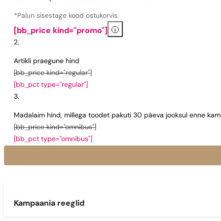
*Palun sisestage kood ostukorvis.
i
[bb_price kind="promo"]
Artikli praegune hind
[bb_price kind="regular"]
[bb_pct type="regular"]
Madalaim hind, millega toodet pakuti 30 päeva jooksul enne kamp
[bb_price kind="omnibus"]
[bb_pct type="omnibus"]
Kampaania reeglid