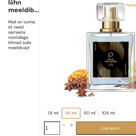
lõhn
Parf
meeldib...
Meil on tunne,
et need
sarnaste
nootidega
lõhnad sulle
meeldivad
1.8 ml
30 ml
50 ml
104 ml
N°
Lisa korvi
235
kogus