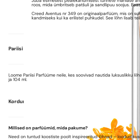
Juba esimesest pealekandmisest tunnete mahlase ana
roos, mida ümbritseb patšuli ja sandlipuu soojus. Ba
Creed Aventus nr 349 on originaalparfüüm, mis on sul
kandmiseks kui ka erilistel puhkudel. See lõhn lisab t
Pariisi Parfüümide kohta
Loome Pariisi Parfüüme neile, kes soovivad nautida luksuslikku l
ja 104 ml.
Korduma kippuvad küsimused
Millised on parfüümid, mida pakume?
Need on tuntud koostiste poolt inspireeritud lõhnad – loodud kva