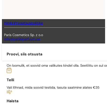
Põhikiri
Privaatsuspoliitika
Paris Cosmetics Sp. z o.o
info@pariisiparfuum.ee
Proovi, siis otsusta
On loomulik, et soovid oma valikutes kindel olla. Seetõttu on su
Telli
Vali lõhnad, mida soovid testida, tasuta saatmine alates €35
Haista