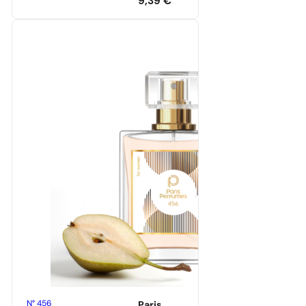
9,39
€
N° 456
Paris