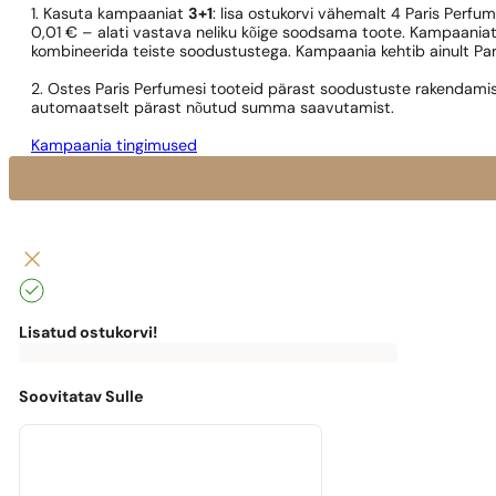
1. Kasuta kampaaniat
3+1
: lisa ostukorvi vähemalt 4 Paris Perfu
0,01 € – alati vastava neliku kõige soodsama toote. Kampaaniat
kombineerida teiste soodustustega. Kampaania kehtib ainult Pa
2. Ostes Paris Perfumesi tooteid pärast soodustuste rakendamis
automaatselt pärast nõutud summa saavutamist.
Kampaania tingimused
Lisatud ostukorvi!
0
€
0,00
€
Tasuta
kohaletoimetamiseni
puudu
Soovitatav Sulle
0,00
€
Masz
darmową
przesyłkę