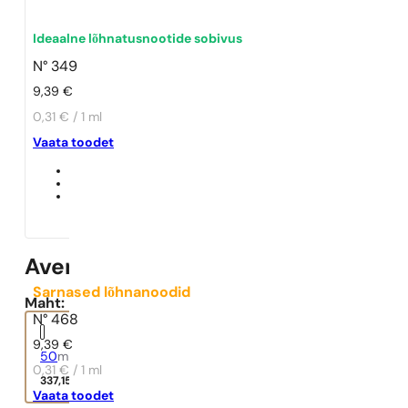
Ideaalne lõhnatusnootide sobivus
N° 349
9,39
€
0,31 € / 1 ml
Vaata toodet
Aventus
Sarnased lõhnanoodid
Maht:
N° 468
9,39
€
50
ml
0,31 € / 1 ml
337,15
€
Vaata toodet