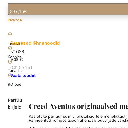
337,15
€
Pikendatud tarneaeg
6,74
€
/ 1ml, käibemaks kaasas
|
Sarnased lõhnanoodid
Tasuta kohaletoimetamine alates
35 €
N° 638
Kohaletoimetamine alates
0,77 €
.
9,39
€
0,31 € / 1 ml
Turvaline ostlemine ja maksed
Vaata toodet
90 päeva
testida
lõhna
Parfüümi
Creed Aventus originaalsed m
kirjeldus
Kas otsite parfüüme, mis rõhutaksid teie mehelikkust
Rafineeritud kompositsioon ühendab puuviljade värsk