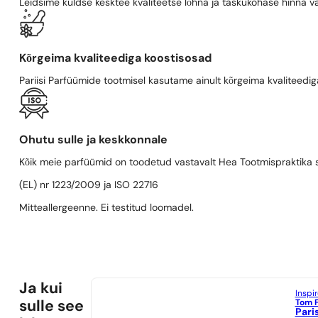
Leidsime kuldse kesktee kvaliteetse lõhna ja taskukohase hinna va
Kõrgeima kvaliteediga koostisosad
Pariisi Parfüümide tootmisel kasutame ainult kõrgeima kvaliteediga
Ohutu sulle ja keskkonnale
Kõik meie parfüümid on toodetud vastavalt Hea Tootmispraktika se
(EL) nr 1223/2009 ja ISO 22716
Mitteallergeenne. Ei testitud loomadel.
Ja kui
Inspi
Tom 
sulle see
Pari