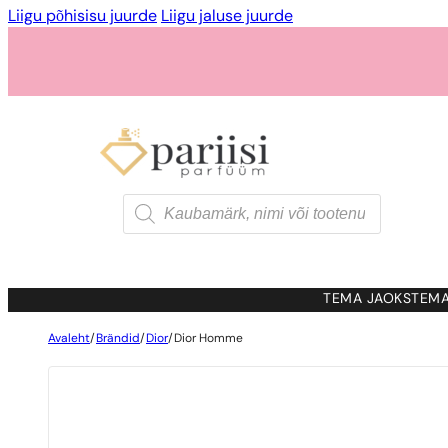
Liigu põhisisu juurde
Liigu jaluse juurde
Products
search
TEMA JAOKS
TEMA
Avaleht
/
Brändid
/
Dior
/
Dior Homme