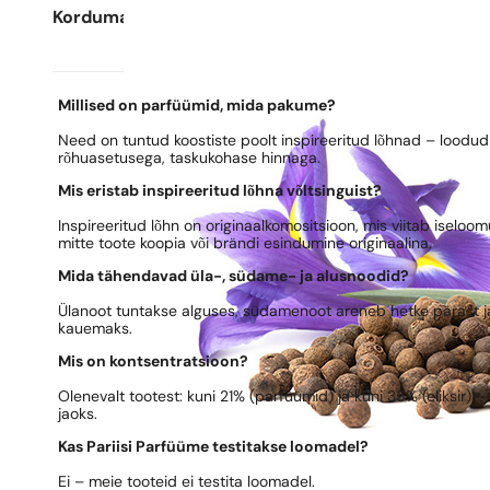
Korduma kippuvad küsimused
Millised on parfüümid, mida pakume?
Need on tuntud koostiste poolt inspireeritud lõhnad – loodud 
rõhuasetusega, taskukohase hinnaga.
Mis eristab inspireeritud lõhna võltsinguist?
Inspireeritud lõhn on originaalkomositsioon, mis viitab iseloo
mitte toote koopia või brändi esindumine originaalina.
Mida tähendavad üla-, südame- ja alusnoodid?
Ülanoot tuntakse alguses, südamenoot areneb hetke pärast ja
kauemaks.
Mis on kontsentratsioon?
Olenevalt tootest: kuni 21% (parfüümid) ja kuni 35% (eliksir) 
jaoks.
Kas Pariisi Parfüüme testitakse loomadel?
Ei – meie tooteid ei testita loomadel.