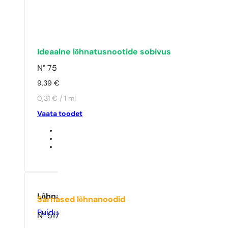
Ideaalne lõhnatusnootide sobivus
N° 75
9,39
€
0,31 € / 1 ml
Vaata toodet
Lõhna tüüp
Sarnased lõhnanoodid
Puidune
N° 517