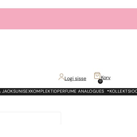
Korv
Logi sisse
0
 JAOKS
UNISEX
KOMPLEKTID
PERFUME ANALOGUES
KOLLEKTSIO