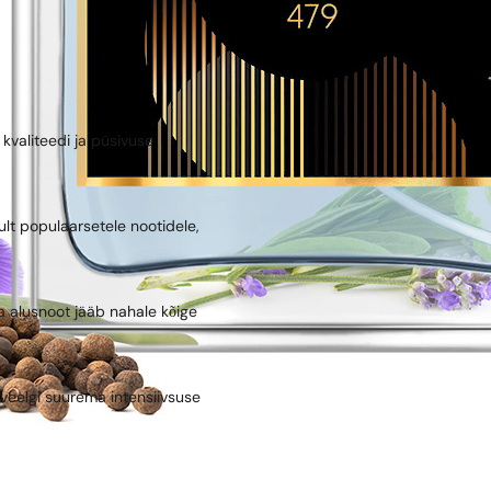
kvaliteedi ja püsivuse
mult populaarsetele nootidele,
 alusnoot jääb nahale kõige
– veelgi suurema intensiivsuse