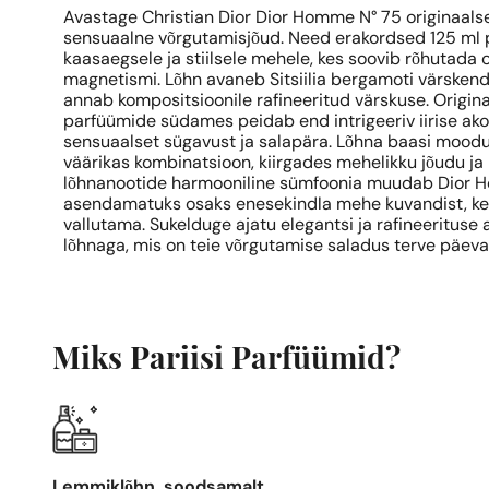
Avastage Christian Dior Dior Homme N° 75 originaal
sensuaalne võrgutamisjõud. Need erakordsed 125 ml
kaasaegsele ja stiilsele mehele, kes soovib rõhutada 
magnetismi. Lõhn avaneb Sitsiilia bergamoti värsken
annab kompositsioonile rafineeritud värskuse. Origi
parfüümide südames peidab end intrigeeriv iirise akor
sensuaalset sügavust ja salapära. Lõhna baasi moodu
väärikas kombinatsioon, kiirgades mehelikku jõudu ja
lõhnanootide harmooniline sümfoonia muudab Dior
asendamatuks osaks enesekindla mehe kuvandist, ke
vallutama. Sukelduge ajatu elegantsi ja rafineerituse
lõhnaga, mis on teie võrgutamise saladus terve päeva 
Miks Pariisi Parfüümid?
Lemmiklõhn, soodsamalt