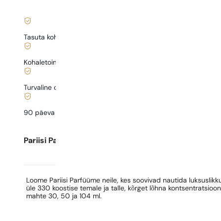
|
Tasuta kohaletoimetamine alates
35 €
Kohaletoimetamine alates
0,77 €
.
Turvaline ostlemine ja maksed
90 päeva
testida
lõhna
Pariisi Parfüümide kohta
Loome Pariisi Parfüüme neile, kes soovivad nautida luksusli
üle 330 koostise temale ja talle, kõrget lõhna kontsentratsioo
mahte 30, 50 ja 104 ml.