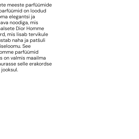
sete meeste parfüümide
 parfüümid on loodud
oma elegantsi ja
dava noodiga, mis
naalsete Dior Homme
d, mis lisab tervikule
stab naha ja patšuli
 iseloomu. See
 Homme parfüümid
s on valmis maailma
 aurasse selle erakordse
jooksul.