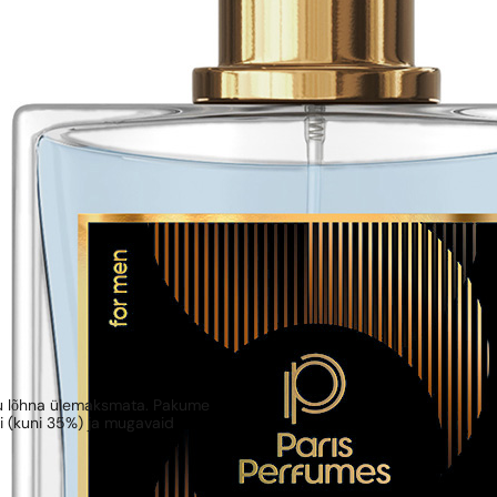
kku lõhna ülemaksmata. Pakume
ni (kuni 35%) ja mugavaid