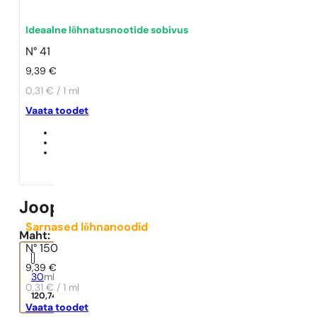
Ideaalne lõhnatusnootide sobivus
N° 41
9,39
€
0,31 € / 1 ml
Vaata toodet
Joop Homme
Sarnased lõhnanoodid
Maht:
N° 150
9,39
€
30
ml
0,31 € / 1 ml
120,74
€
Vaata toodet