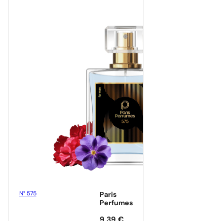
przesyłkę
N° 575
Paris
Perfumes
9,39
€