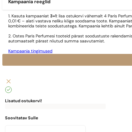
Kampaania reeglid
1. Kasuta kampaaniat
3+1
: lisa ostukorvi vähemalt 4 Paris Perfu
0,01 € – alati vastava neliku kõige soodsama toote. Kampaaniat
kombineerida teiste soodustustega. Kampaania kehtib ainult Pa
2. Ostes Paris Perfumesi tooteid pärast soodustuste rakendamis
automaatselt pärast nõutud summa saavutamist.
Kampaania tingimused
Lisatud ostukorvi!
0
€
0,00
€
Tasuta
kohaletoimetamiseni
puudu
Soovitatav Sulle
0,00
€
Masz
darmową