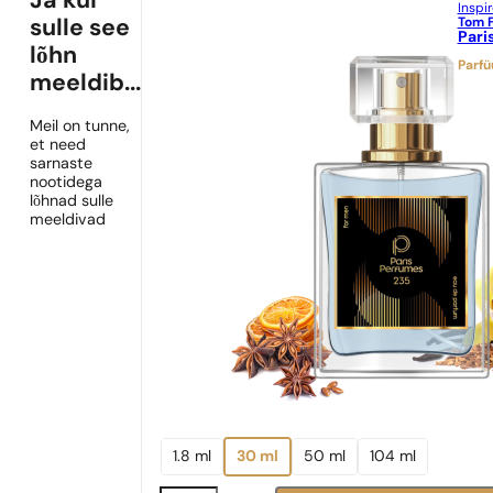
Ja kui
Inspi
Tom 
sulle see
Pari
lõhn
Parf
meeldib...
Meil on tunne,
et need
sarnaste
nootidega
lõhnad sulle
meeldivad
1.8 ml
30 ml
50 ml
104 ml