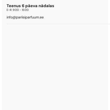
Teenus 6 päeva nädalas
E–R:
9:00 - 15:00
info@pariisiparfuum.ee