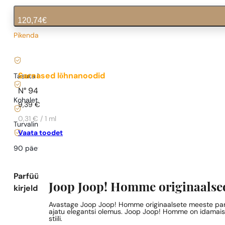
120,74
€
Pikendatud tarneaeg
4,02
€
/ 1ml, käibemaks kaasas
|
Sarnased lõhnanoodid
Tasuta kohaletoimetamine alates
35 €
N° 94
Kohaletoimetamine alates
0,77 €
.
9,39
€
0,31 € / 1 ml
Turvaline ostlemine ja maksed
Vaata toodet
90 päeva
testida
lõhna
Parfüümi
Joop Joop! Homme originaalse
kirjeldus
Avastage Joop Joop! Homme originaalsete meeste parfü
ajatu elegantsi olemus. Joop Joop! Homme on idamaise
stiili.