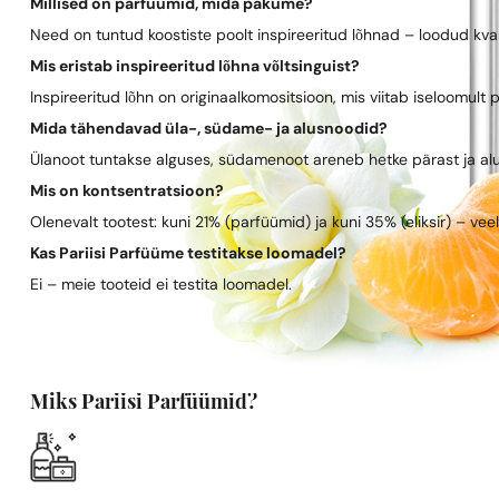
Millised on parfüümid, mida pakume?
Need on tuntud koostiste poolt inspireeritud lõhnad – loodud kva
Mis eristab inspireeritud lõhna võltsinguist?
Inspireeritud lõhn on originaalkomositsioon, mis viitab iseloomult 
Mida tähendavad üla-, südame- ja alusnoodid?
Ülanoot tuntakse alguses, südamenoot areneb hetke pärast ja al
Mis on kontsentratsioon?
Olenevalt tootest: kuni 21% (parfüümid) ja kuni 35% (eliksir) – vee
Kas Pariisi Parfüüme testitakse loomadel?
Ei – meie tooteid ei testita loomadel.
Miks Pariisi Parfüümid?