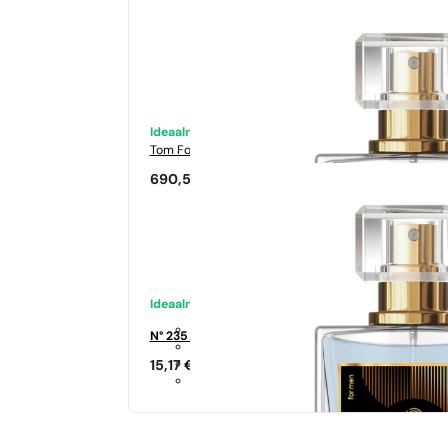
Ideaalne sobivus
Tom Ford
Tabacco Vanilia
690,50
€
Ideaalne sobivus
N° 235 - 35%
15,17
€