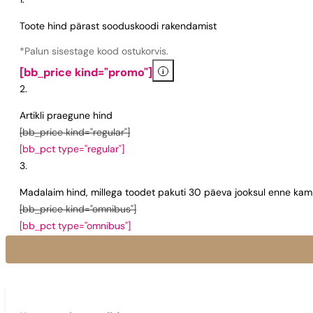
Toote hind pärast sooduskoodi rakendamist
*Palun sisestage kood ostukorvis.
i
[bb_price kind="promo"]
Artikli praegune hind
[bb_price kind="regular"]
[bb_pct type="regular"]
Madalaim hind, millega toodet pakuti 30 päeva jooksul enne kamp
[bb_price kind="omnibus"]
[bb_pct type="omnibus"]