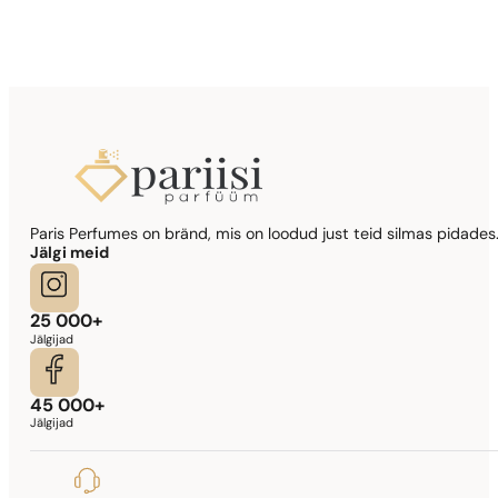
Sarnased lõhna noodid
Si
344,17
€
Sarnased lõhna noodid
Paris Perfumes on bränd, mis on loodud just teid silmas pidades.
Lady Million Prive
Jälgi meid
341,90
€
25 000+
Jälgijad
45 000+
Jälgijad