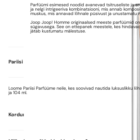
Parfüümi esimesed noodid avanevad tsitruseliste ja ar
ja nelgi intrigeeriva kombinatsiooni, mis annab kompo
muskus, mis annavad lõhnale püsivust ja unustamatu m
Joop Joop! Homme originaalsed meeste parfüümid on kon
sügavusega. See on ettepanek meestele, kes hindavad 
jätab kustumatu mälestuse.
Pariisi Parfüümide kohta
Loome Pariisi Parfüüme neile, kes soovivad nautida luksuslikku l
ja 104 ml.
Korduma kippuvad küsimused