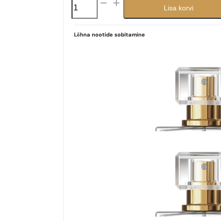
N°
Lisa korvi
235
kogus
Lõhna nootide sobitamine