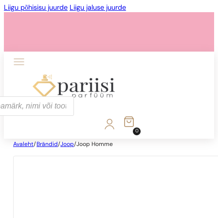
Liigu põhisisu juurde
Liigu jaluse juurde
0
Avaleht
/
Brändid
/
Joop
/
Joop Homme