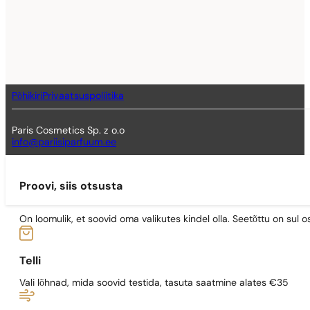
Põhikiri
Privaatsuspoliitika
Paris Cosmetics Sp. z o.o
info@pariisiparfuum.ee
Proovi, siis otsusta
On loomulik, et soovid oma valikutes kindel olla. Seetõttu on su
Telli
Vali lõhnad, mida soovid testida, tasuta saatmine alates €35