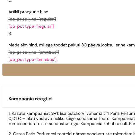
Artikli praegune hind
[bb_price kind="regular"]
[bb_pct type="regular"]
Madalaim hind, millega toodet pakuti 30 päeva jooksul enne kamp
[bb_price kind="omnibus"]
[bb_pct type="omnibus"]
Kampaania reeglid
1. Kasuta kampaaniat
3+1
: lisa ostukorvi vähemalt 4 Paris Perfu
0,01 € – alati vastava neliku kõige soodsama toote. Kampaaniat
kombineerida teiste soodustustega. Kampaania kehtib ainult Pa
2. Ostes Paris Perfumesi tooteid pärast soodustuste rakendamis