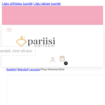
Liigu põhisisu juurde
Liigu jaluse juurde
0
Avaleht
/
Brändid
/
Lacoste
/
Pour Femme Elixir