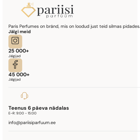
Sarnased lõhna noodid
Paris Perfumes on bränd, mis on loodud just teid silmas pidades.
Lady Million Prive
Jälgi meid
341,90
€
25 000+
Jälgijad
45 000+
Jälgijad
Teenus 6 päeva nädalas
E–R:
9:00 - 15:00
info@pariisiparfuum.ee