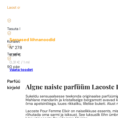
Laost otsas
4,00
€
/ 1ml, käibemaks kaasas
|
Tasuta kohaletoimetamine alates
35 €
Sarnased lõhnanoodid
Kohaletoimetamine alates
0,77 €
.
N° 278
Turvaline ostlemine ja maksed
9,39
€
0,31 € / 1 ml
90 päeva
testida
lõhna
Vaata toodet
Parfüümi
Algne naiste parfüüm Lacoste 
kirjeldus
Sukeldu sensuaalsesse teekonda originaalse parfüümig
Mahlane mandariin ja kristallselge bergamott avavad 
õrna apelsiniõiega, luues rikkaliku, lillelise buketi. A
Lacoste Pour Femme Elixir on naiselikkuse essents, mis
rõhutada oma sarmi ja isiksust. See luksuslik lõhn ümb