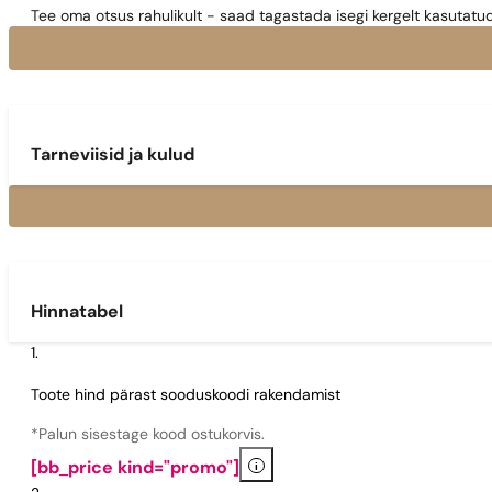
Tee oma otsus rahulikult - saad tagastada isegi kergelt kasutatu
Tarneviisid ja kulud
Hinnatabel
Toote hind pärast sooduskoodi rakendamist
*Palun sisestage kood ostukorvis.
i
[bb_price kind="promo"]