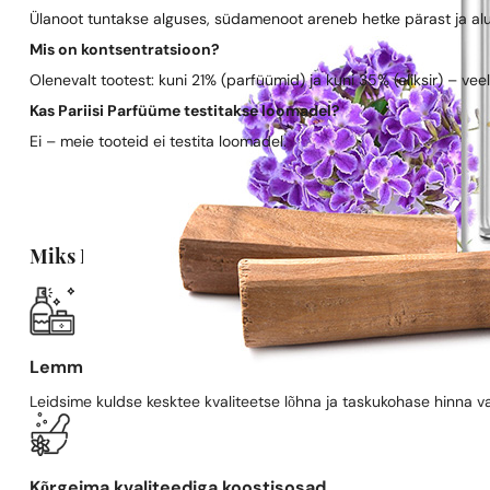
Ülanoot tuntakse alguses, südamenoot areneb hetke pärast ja al
Mis on kontsentratsioon?
Olenevalt tootest: kuni 21% (parfüümid) ja kuni 35% (eliksir) – vee
Kas Pariisi Parfüüme testitakse loomadel?
Ei – meie tooteid ei testita loomadel.
Miks Pariisi Parfüümid?
Lemmiklõhn, soodsamalt
Leidsime kuldse kesktee kvaliteetse lõhna ja taskukohase hinna va
Kõrgeima kvaliteediga koostisosad