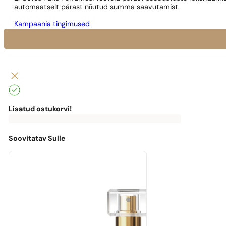
automaatselt pärast nõutud summa saavutamist.
Kampaania tingimused
Lisatud ostukorvi!
0
€
0,00
€
Tasuta
kohaletoimetamiseni
puudu
Soovitatav Sulle
0,00
€
Masz
darmową
przesyłkę