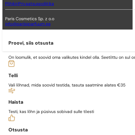
Põhikiri
Privaatsuspoliitika
Paris Cosmetics Sp. z o.o
info@pariisiparfuum.ee
Proovi, siis otsusta
On loomulik, et soovid oma valikutes kindel olla. Seetõttu on su
Telli
Vali lõhnad, mida soovid testida, tasuta saatmine alates €35
Haista
Testi, kas lõhn ja püsivus sobivad sulle tõesti
Otsusta