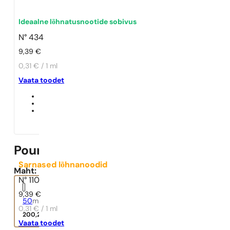
Ideaalne lõhnatusnootide sobivus
N° 434
9,39
€
0,31 € / 1 ml
Vaata toodet
Pour Femme Elixir
Sarnased lõhnanoodid
Maht:
N° 110
9,39
€
50
ml
0,31 € / 1 ml
200,20
€
Vaata toodet