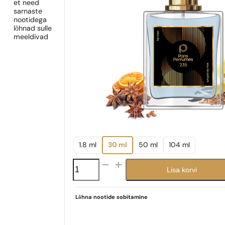
et need
sarnaste
nootidega
lõhnad sulle
meeldivad
1.8 ml
30 ml
50 ml
104 ml
N°
Lisa korvi
235
kogus
Lõhna nootide sobitamine