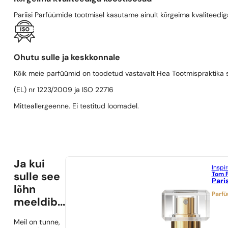
Pariisi Parfüümide tootmisel kasutame ainult kõrgeima kvaliteediga
Ohutu sulle ja keskkonnale
Kõik meie parfüümid on toodetud vastavalt Hea Tootmispraktika se
(EL) nr 1223/2009 ja ISO 22716
Mitteallergeenne. Ei testitud loomadel.
Ja kui
Inspi
Tom 
sulle see
Pari
lõhn
Parf
meeldib...
Meil on tunne,