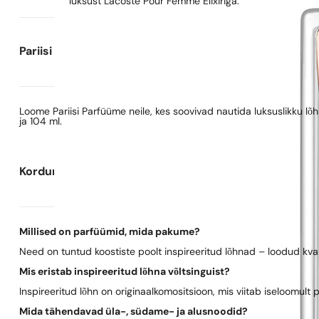
luksust Lacoste Pour Femme Elixiriga.
Pariisi Parfüümide kohta
Loome Pariisi Parfüüme neile, kes soovivad nautida luksuslikku l
ja 104 ml.
Korduma kippuvad küsimused
Millised on parfüümid, mida pakume?
Need on tuntud koostiste poolt inspireeritud lõhnad – loodud kva
Mis eristab inspireeritud lõhna võltsinguist?
Inspireeritud lõhn on originaalkomositsioon, mis viitab iseloomult 
Mida tähendavad üla-, südame- ja alusnoodid?