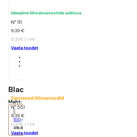
Ideaalne lõhnatusnootide sobivus
N° 111
9,39
€
0,31 € / 1 ml
Vaata toodet
Black XS
Sarnased lõhnanoodid
Maht:
N° 551
9,39
€
100
ml
0,31 € / 1 ml
416,66
€
Vaata toodet