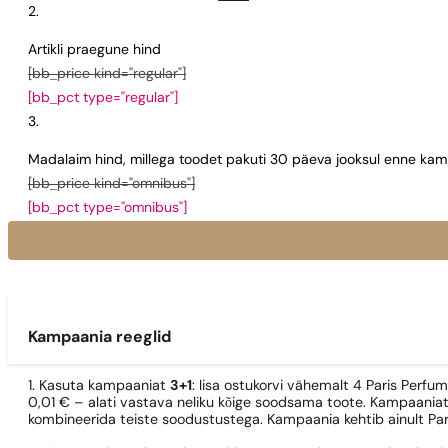
Artikli praegune hind
[bb_price kind="regular"]
[bb_pct type="regular"]
Madalaim hind, millega toodet pakuti 30 päeva jooksul enne kamp
[bb_price kind="omnibus"]
[bb_pct type="omnibus"]
Kampaania reeglid
1. Kasuta kampaaniat
3+1
: lisa ostukorvi vähemalt 4 Paris Perfu
0,01 € – alati vastava neliku kõige soodsama toote. Kampaaniat
kombineerida teiste soodustustega. Kampaania kehtib ainult Pa