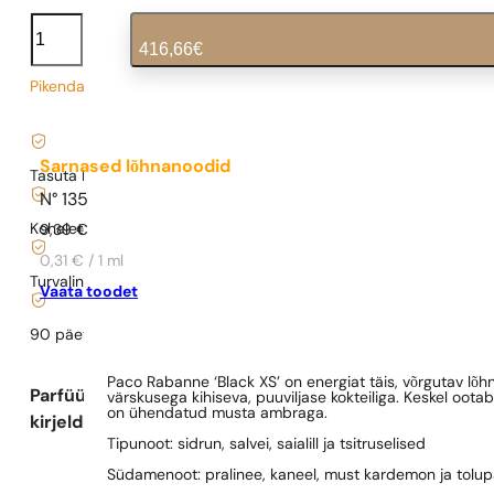
Black
XS
416,66
€
kogus
Pikendatud tarneaeg
4,17
€
/ 1ml, käibemaks kaasas
|
Sarnased lõhnanoodid
Tasuta kohaletoimetamine alates
35 €
N° 135
Kohaletoimetamine alates
0,77 €
.
9,39
€
0,31 € / 1 ml
Turvaline ostlemine ja maksed
Vaata toodet
90 päeva
testida
lõhna
Paco Rabanne ‘Black XS’ on energiat täis, võrgutav lõhn
Parfüümi
värskusega kihiseva, puuviljase kokteiliga. Keskel o
on ühendatud musta ambraga.
kirjeldus
Tipunoot: sidrun, salvei, saialill ja tsitruselised
Südamenoot: pralinee, kaneel, must kardemon ja tolu