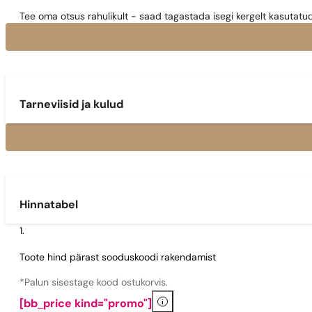
Tee oma otsus rahulikult - saad tagastada isegi kergelt kasutatu
Tarneviisid ja kulud
Hinnatabel
Toote hind pärast sooduskoodi rakendamist
*Palun sisestage kood ostukorvis.
i
[bb_price kind="promo"]