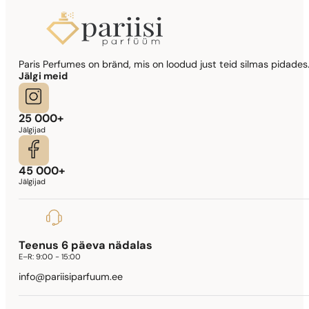
Sarnased lõhna noodid
Paris Perfumes on bränd, mis on loodud just teid silmas pidades.
Lady Million Prive
Jälgi meid
341,90
€
25 000+
Jälgijad
45 000+
Jälgijad
Teenus 6 päeva nädalas
E–R:
9:00 - 15:00
info@pariisiparfuum.ee