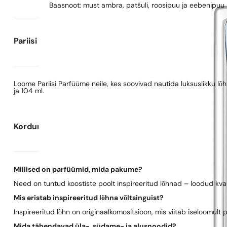
Baasnoot: must ambra, patšuli, roosipuu ja eebenipuu
Pariisi Parfüümide kohta
Loome Pariisi Parfüüme neile, kes soovivad nautida luksuslikku l
ja 104 ml.
Korduma kippuvad küsimused
Millised on parfüümid, mida pakume?
Need on tuntud koostiste poolt inspireeritud lõhnad – loodud kva
Mis eristab inspireeritud lõhna võltsinguist?
Inspireeritud lõhn on originaalkomositsioon, mis viitab iseloomult 
Mida tähendavad üla-, südame- ja alusnoodid?