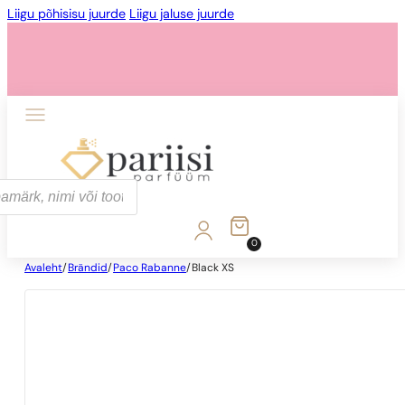
Liigu põhisisu juurde
Liigu jaluse juurde
0
Avaleht
/
Brändid
/
Paco Rabanne
/
Black XS