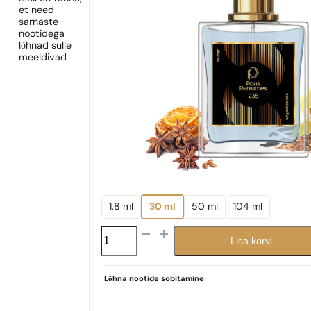
et need
sarnaste
nootidega
lõhnad sulle
meeldivad
1.8 ml
30 ml
50 ml
104 ml
N°
Lisa korvi
235
kogus
Lõhna nootide sobitamine