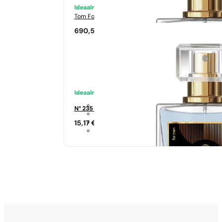
Ideaalne sobivus
Tom Ford
Tabacco Vanilia
690,50
€
Ideaalne sobivus
N° 235 - 35%
15,17
€
Sarnased lõhna noodid
Si
344,17
€