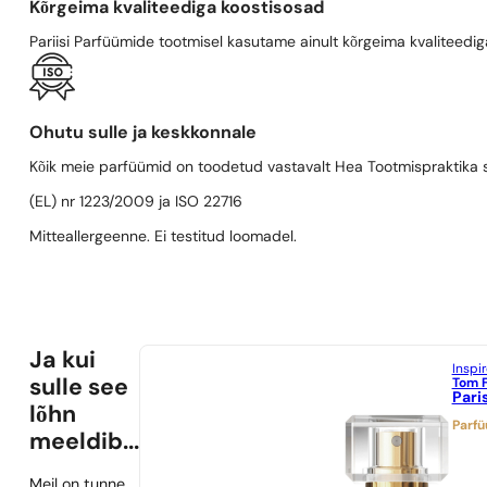
Kõrgeima kvaliteediga koostisosad
Pariisi Parfüümide tootmisel kasutame ainult kõrgeima kvaliteediga
Ohutu sulle ja keskkonnale
Kõik meie parfüümid on toodetud vastavalt Hea Tootmispraktika se
(EL) nr 1223/2009 ja ISO 22716
Mitteallergeenne. Ei testitud loomadel.
Ja kui
Inspi
Tom 
sulle see
Pari
lõhn
Parf
meeldib...
Meil on tunne,