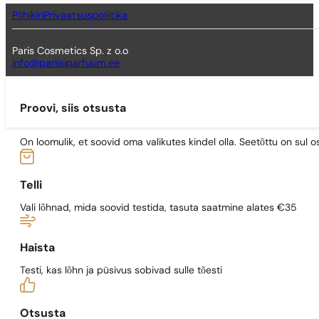
Põhikiri
Privaatsuspoliitika
Paris Cosmetics Sp. z o.o
info@pariisiparfuum.ee
Proovi, siis otsusta
On loomulik, et soovid oma valikutes kindel olla. Seetõttu on su
Telli
Vali lõhnad, mida soovid testida, tasuta saatmine alates €35
Haista
Testi, kas lõhn ja püsivus sobivad sulle tõesti
Otsusta