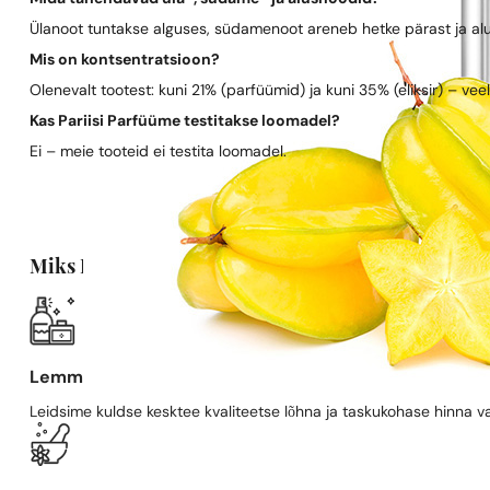
Ülanoot tuntakse alguses, südamenoot areneb hetke pärast ja al
Mis on kontsentratsioon?
Olenevalt tootest: kuni 21% (parfüümid) ja kuni 35% (eliksir) – vee
Kas Pariisi Parfüüme testitakse loomadel?
Ei – meie tooteid ei testita loomadel.
Miks Pariisi Parfüümid?
Lemmiklõhn, soodsamalt
Leidsime kuldse kesktee kvaliteetse lõhna ja taskukohase hinna va