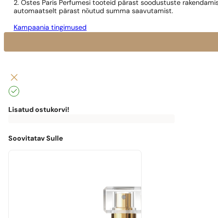
2. Ostes Paris Perfumesi tooteid pärast soodustuste rakendamis
automaatselt pärast nõutud summa saavutamist.
Kampaania tingimused
Lisatud ostukorvi!
0
€
0,00
€
Tasuta
kohaletoimetamiseni
puudu
Soovitatav Sulle
0,00
€
Masz
darmową
przesyłkę