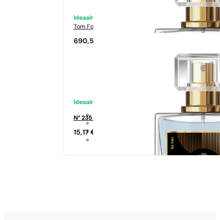
Ideaalne sobivus
Tom Ford
Tabacco Vanilia
690,50
€
Ideaalne sobivus
N° 235 - 35%
15,17
€
Sarnased lõhna noodid
Si
344,17
€