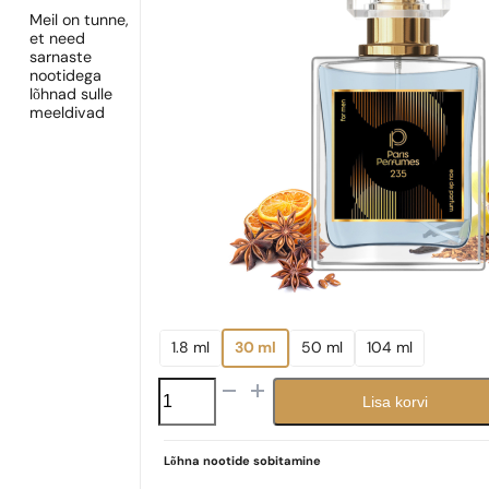
Meil on tunne,
et need
sarnaste
nootidega
lõhnad sulle
meeldivad
1.8 ml
30 ml
50 ml
104 ml
N°
Lisa korvi
235
kogus
Lõhna nootide sobitamine