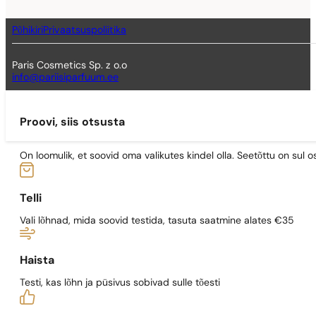
Põhikiri
Privaatsuspoliitika
Paris Cosmetics Sp. z o.o
info@pariisiparfuum.ee
Proovi, siis otsusta
On loomulik, et soovid oma valikutes kindel olla. Seetõttu on su
Telli
Vali lõhnad, mida soovid testida, tasuta saatmine alates €35
Haista
Testi, kas lõhn ja püsivus sobivad sulle tõesti