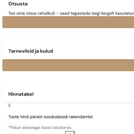
Otsusta
Tee oma otsus rahulikult - saad tagastada isegi kergelt kasutatu
Tarneviisid ja kulud
Hinnatabel
Toote hind pärast sooduskoodi rakendamist
*Palun sisestage kood ostukorvis.