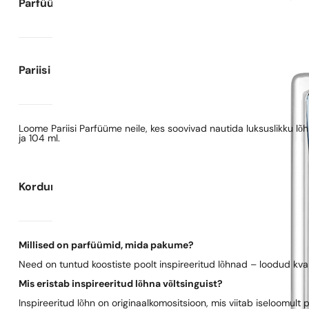
Parfüümi kirjeldus
Pariisi Parfüümide kohta
Loome Pariisi Parfüüme neile, kes soovivad nautida luksuslikku l
ja 104 ml.
Korduma kippuvad küsimused
Millised on parfüümid, mida pakume?
Need on tuntud koostiste poolt inspireeritud lõhnad – loodud kva
Mis eristab inspireeritud lõhna võltsinguist?
Inspireeritud lõhn on originaalkomositsioon, mis viitab iseloomult 