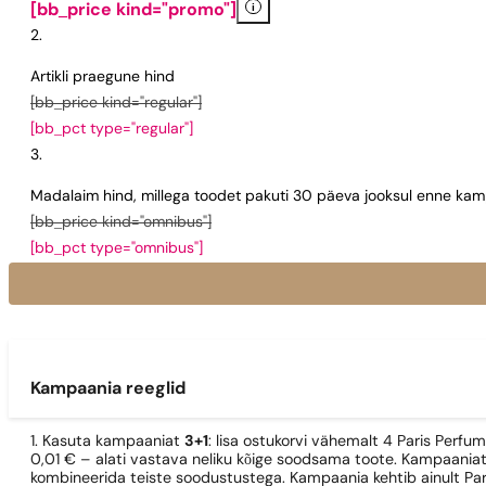
i
[bb_price kind="promo"]
Artikli praegune hind
[bb_price kind="regular"]
[bb_pct type="regular"]
Madalaim hind, millega toodet pakuti 30 päeva jooksul enne kamp
[bb_price kind="omnibus"]
[bb_pct type="omnibus"]
Kampaania reeglid
1. Kasuta kampaaniat
3+1
: lisa ostukorvi vähemalt 4 Paris Perfu
0,01 € – alati vastava neliku kõige soodsama toote. Kampaaniat
kombineerida teiste soodustustega. Kampaania kehtib ainult Pa