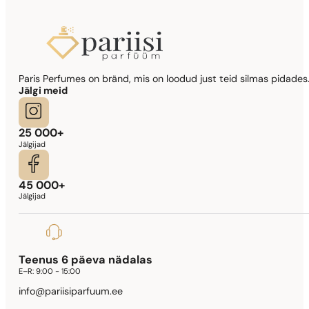
Sarnased lõhna noodid
Paris Perfumes on bränd, mis on loodud just teid silmas pidades.
Lady Million Prive
Jälgi meid
341,90
€
25 000+
Jälgijad
45 000+
Jälgijad
Teenus 6 päeva nädalas
E–R:
9:00 - 15:00
info@pariisiparfuum.ee