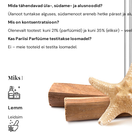
Mida tähendavad üla-, südame- ja alusnoodid?
Ülanoot tuntakse alguses, südamenoot areneb hetke pärast ja al
Mis on kontsentratsioon?
Olenevalt tootest: kuni 21% (parfüümid) ja kuni 35% (eliksir) – vee
Kas Pariisi Parfüüme testitakse loomadel?
Ei – meie tooteid ei testita loomadel.
Miks Pariisi Parfüümid?
Lemmiklõhn, soodsamalt
Leidsime kuldse kesktee kvaliteetse lõhna ja taskukohase hinna va