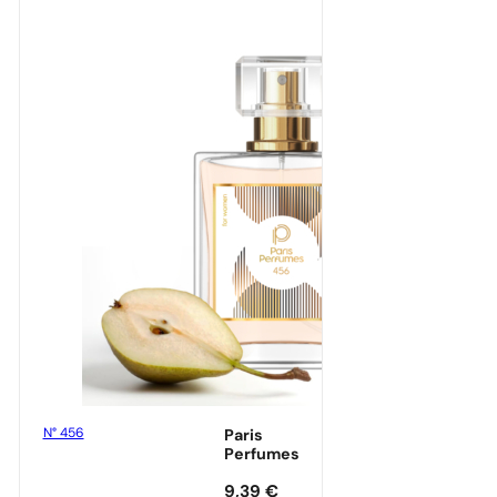
N° 456
Paris
Perfumes
9,39
€