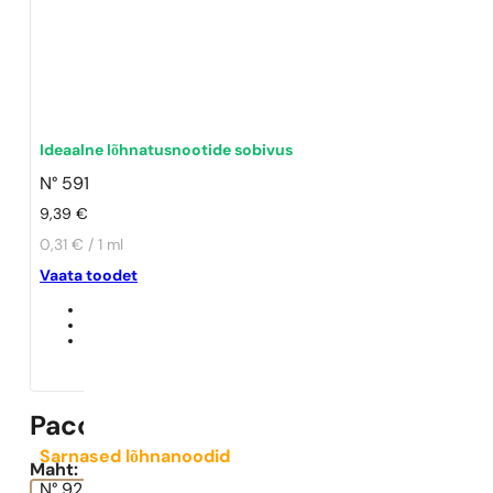
Ideaalne lõhnatusnootide sobivus
N° 591
9,39
€
0,31 € / 1 ml
Vaata toodet
Paco Rabanne | 1 Million Elixir
Sarnased lõhnanoodid
Maht:
N° 92