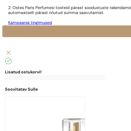
2. Ostes Paris Perfumesi tooteid pärast soodustuste rakendamis
automaatselt pärast nõutud summa saavutamist.
Kampaania tingimused
Lisatud ostukorvi!
0
€
0,00
€
Tasuta
kohaletoimetamiseni
puudu
Soovitatav Sulle
0,00
€
Masz
darmową
przesyłkę