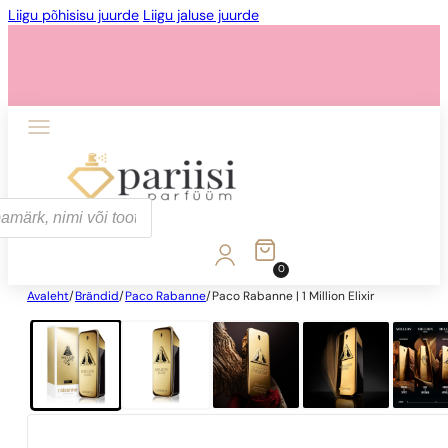
Liigu põhisisu juurde
Liigu jaluse juurde
0
Avaleht
/
Brändid
/
Paco Rabanne
/
Paco Rabanne | 1 Million Elixir