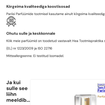
Kõrgeima kvaliteediga koostisosad
Pariisi Parfüümide tootmisel kasutame ainult kõrgeima kvaliteediga
Ohutu sulle ja keskkonnale
Kõik meie parfüümid on toodetud vastavalt Hea Tootmispraktika se
(EL) nr 1223/2009 ja ISO 22716
Mitteallergeenne. Ei testitud loomadel.
Ja kui
Inspi
Tom 
sulle see
Pari
lõhn
Parf
meeldib...