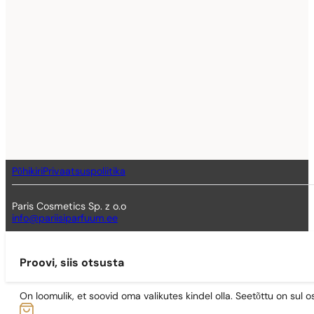
Põhikiri
Privaatsuspoliitika
Paris Cosmetics Sp. z o.o
info@pariisiparfuum.ee
Proovi, siis otsusta
On loomulik, et soovid oma valikutes kindel olla. Seetõttu on su