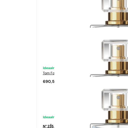
Ideaalne sobivus
Tom Ford
Tabacco Vanilia
690,50
€
Ideaalne sobivus
N° 235 - 35%