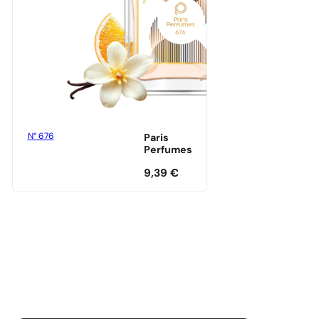
N° 676
Paris
Perfumes
9,39
€