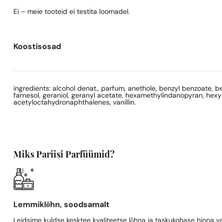
Ei – meie tooteid ei testita loomadel.
Koostisosad
ingredients: alcohol denat., parfum, anethole, benzyl benzoate, beta
farnesol, geraniol, geranyl acetate, hexamethylindanopyran, hexyl c
acetyloctahydronaphthalenes, vanillin.
Miks Pariisi Parfüümid?
Lemmiklõhn, soodsamalt
Leidsime kuldse kesktee kvaliteetse lõhna ja taskukohase hinna va