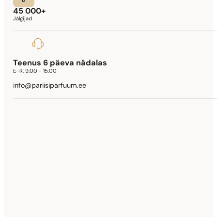
45 000+
Jälgijad
Teenus 6 päeva nädalas
E–R:
9:00 - 15:00
info@pariisiparfuum.ee