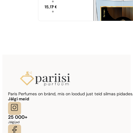
15,17
€
Sarnased lõhna noodid
Si
344,17
€
Sarnased lõhna noodid
Paris Perfumes on bränd, mis on loodud just teid silmas pidades.
Lady Million Prive
Jälgi meid
341,90
€
25 000+
Jälgijad