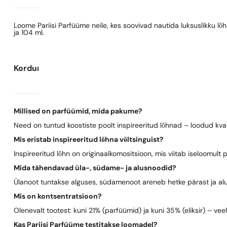
Loome Pariisi Parfüüme neile, kes soovivad nautida luksuslikku l
ja 104 ml.
Korduma kippuvad küsimused
Millised on parfüümid, mida pakume?
Need on tuntud koostiste poolt inspireeritud lõhnad – loodud kva
Mis eristab inspireeritud lõhna võltsinguist?
Inspireeritud lõhn on originaalkomositsioon, mis viitab iseloomult 
Mida tähendavad üla-, südame- ja alusnoodid?
Ülanoot tuntakse alguses, südamenoot areneb hetke pärast ja al
Mis on kontsentratsioon?
Olenevalt tootest: kuni 21% (parfüümid) ja kuni 35% (eliksir) – vee
Kas Pariisi Parfüüme testitakse loomadel?