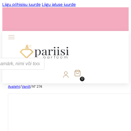
Liigu põhisisu juurde
Liigu jaluse juurde
0
Avaleht
/
Vanill
/
N° 274