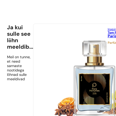
Ja kui
Inspi
Tom 
sulle see
Pari
lõhn
Parf
meeldib...
Meil on tunne,
et need
sarnaste
nootidega
lõhnad sulle
meeldivad