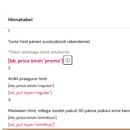
Hinnatabel
Toote hind pärast sooduskoodi rakendamist
*Palun sisestage kood ostukorvis.
i
[bb_price kind="promo"]
Artikli praegune hind
[bb_price kind="regular"]
[bb_pct type="regular"]
Madalaim hind, millega toodet pakuti 30 päeva jooksul enne kamp
[bb_price kind="omnibus"]
[bb_pct type="omnibus"]