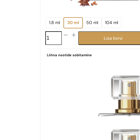
1.8 ml
30 ml
50 ml
104 ml
N°
Lisa korvi
235
kogus
Lõhna nootide sobitamine