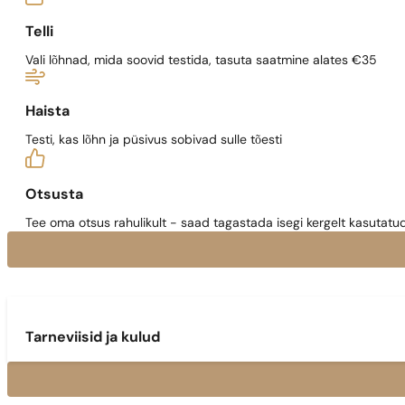
Telli
Vali lõhnad, mida soovid testida, tasuta saatmine alates €35
Haista
Testi, kas lõhn ja püsivus sobivad sulle tõesti
Otsusta
Tee oma otsus rahulikult - saad tagastada isegi kergelt kasutatu
Tarneviisid ja kulud