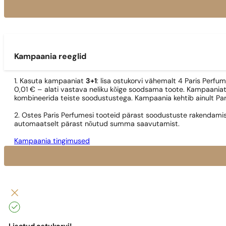
Kampaania reeglid
1. Kasuta kampaaniat
3+1
: lisa ostukorvi vähemalt 4 Paris Perfu
0,01 € – alati vastava neliku kõige soodsama toote. Kampaaniat
kombineerida teiste soodustustega. Kampaania kehtib ainult Pa
2. Ostes Paris Perfumesi tooteid pärast soodustuste rakendamis
automaatselt pärast nõutud summa saavutamist.
Kampaania tingimused