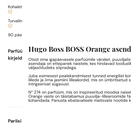
Kohaletoimetamine alates
0,77 €
.
Turvaline ostlemine ja maksed
90 päeva
testida
lõhna
Hugo Boss BOSS Orange asendu
Parfüümi
kirjeldus
Otsid oma igapäevasele parfüümile värsket, puuviljalist
asendaja on ettepanek naistele, kes hindavad loodusli
väljasõitudeks sõpradega.
Juba esimesest pealekandmisest tunned energilist komb
lillede ja õrna jasmiini lilleakordid, mis on ümbritse
intrigeerivat sügavust.
N° 274 on parfüüm, mis on inspireeritud moodsa naisel
Orange vaste on täistabamus puuvilja-lillearoomide fä
kohandada. Panusta ebatavalisele maitsvate nootide k
Pariisi Parfüümide kohta