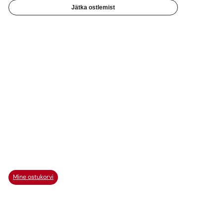
Jätka ostlemist
Mine ostukorvi