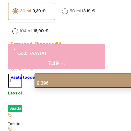
30 ml
9,39
€
50 ml
13,19
€
104 ml
18,90
€
Sarnased lõhnanoodid
i
Addict
Kood:
7AASTAT
393,34
€
7,49
€
7,87 € / 1 ml
N°
Vaata toodet
274
9,39
€
kogus
Laos olemas
0,31
€
/ 1ml, käibemaks kaasas
|
Saadaval
- kohene lähetamine
Tasuta kohaletoimetamine alates
35 €